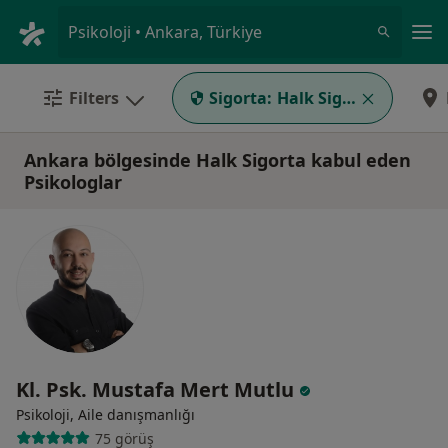
An
Psikoloji • Ankara, Türkiye
Filters
Sigorta:
Halk Sigorta
Ankara bölgesinde Halk Sigorta kabul eden
Psikologlar
Kl. Psk. Mustafa Mert Mutlu
Psikoloji, Aile danışmanlığı
75 görüş