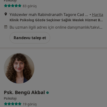
Psikoloji
83 görüş
Yıldızevler mah Rabindranath Tagore Cad 711.Sk No:1/7, Çankaya
•
Harita
Klinik Psikolog Gözde Seçkiner Sağlık Meslek Hizmet Birimi
Bu uzman ilgili adres için online danışmanlık/takvim sunmuyor.
Randevu talep et
Psk. Bengü Akbal
Psikoloji
19 görüş