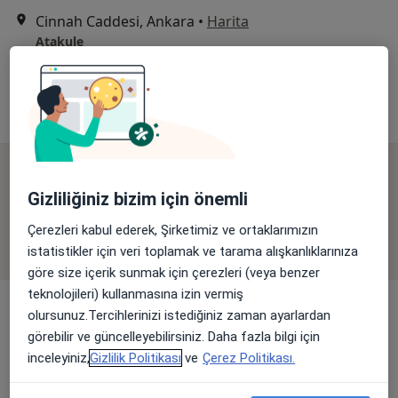
Cinnah Caddesi, Ankara
•
Harita
Atakule
Bu uzman ilgili adres için online danışmanlık/takvim sunmuyor.
Randevu talep et
Online danışmanlık mevcut
Gizliliğiniz bizim için önemli
Bölgenizdeki uzmanlar yüz yüze ziyaretler için
Çerezleri kabul ederek, Şirketimiz ve ortaklarımızın
müsait değil. Bunun yerine online danışmanlığını
istatistikler için veri toplamak ve tarama alışkanlıklarınıza
deneyin
göre size içerik sunmak için çerezleri (veya benzer
teknolojileri) kullanmasına izin vermiş
olursunuz.Tercihlerinizi istediğiniz zaman ayarlardan
görebilir ve güncelleyebilirsiniz. Daha fazla bilgi için
inceleyiniz,
Gizlilik Politikası
ve
Çerez Politikası.