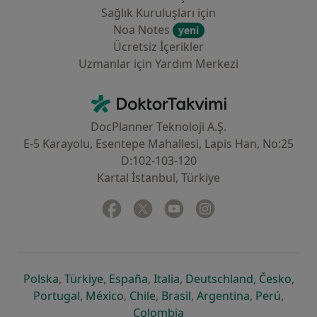
Sağlık Kuruluşları için
Noa Notes
yeni
Ücretsiz İçerikler
Uzmanlar için Yardım Merkezi
İletişim
DoktorTakvimi - Ana Sayfa
DocPlanner Teknoloji A.Ş.
E-5 Karayolu, Esentepe Mahallesi, Lapis Han, No:25
D:102-103-120
Kartal İstanbul, Türkiye
Facebook
yeni bir sekmede açılır
Twitter
yeni bir sekmede açılır
Youtube
yeni bir sekmede açılır
Instagram
yeni bir sekmede aç
yeni bir sekmede açılır
yeni bir sekmede açılır
yeni bir sekmede açılır
yeni bir sekmede açılır
yeni bir sek
yeni 
Polska
,
Türkiye
,
España
,
Italia
,
Deutschland
,
Česko
,
yeni bir sekmede açılır
yeni bir sekmede açılır
yeni bir sekmede açılır
yeni bir sekmede açılır
yeni bir sekm
yeni bi
Portugal
,
México
,
Chile
,
Brasil
,
Argentina
,
Perú
,
yeni bir sekmede açılır
Colombia