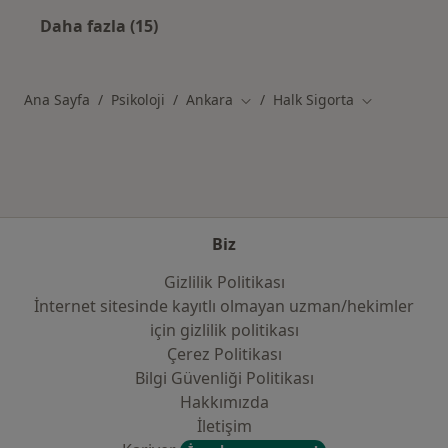
Daha fazla (15)
Kategoride daha fazlası: Yakın zamanda ara
Ana Sayfa
Psikoloji
Ankara
Halk Sigorta
Şehir değiştir
Şehir değişti
Biz
Gizlilik Politikası
İnternet sitesinde kayıtlı olmayan uzman/hekimler
i̇çin gizlilik politikası
Çerez Politikası
Bilgi Güvenliği Politikası
Hakkımızda
İletişim