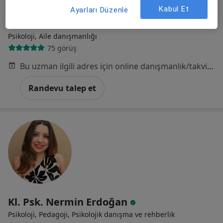
Kabul Et
Ayarları Düzenle
Kl. Psk. Mustafa Mert Mutlu
Psikoloji, Aile danışmanlığı
75 görüş
Bu uzman ilgili adres için online danışmanlık/takvim sunmuyor.
Randevu talep et
Kl. Psk. Nermin Erdoğan
Psikoloji, Pedagoji, Psikolojik danışma ve rehberlik