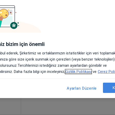
Mert
Bugün
Yarın
Pzt,
Sal,
8 Ağustos
9 Ağustos
10 Ağustos
11 Ağust
iniz bizim için önemli
ı
abul ederek, Şirketimiz ve ortaklarımızın istatistikler için veri toplam
Online randevu erişime kapalı
arınıza göre size içerik sunmak için çerezleri (veya benzer teknolojiler
Randevu talep et
 olursunuz.Tercihlerinizi istediğiniz zaman ayarlardan görebilir ve
lirsiniz. Daha fazla bilgi için inceleyiniz,
Gizlilik Politikası
ve
Çerez Poli
Ankara
•
Harita
K
Ayarları Düzenle