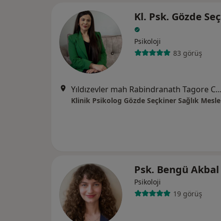
Kl. Psk. Gözde Se
Psikoloji
83 görüş
Yıldızevler mah Rabindranath Tagore Cad 711.Sk No:1/
Psk. Bengü Akba
Psikoloji
19 görüş