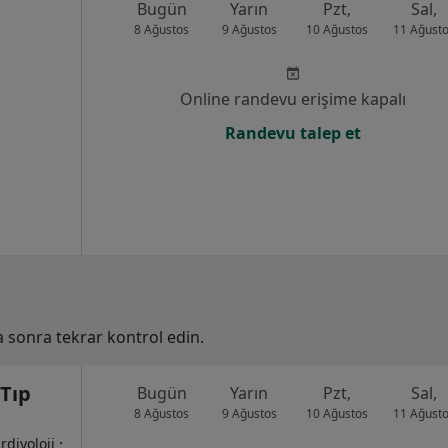
Bugün
Yarın
Pzt,
Sal,
8 Ağustos
9 Ağustos
10 Ağustos
11 Ağust
Online randevu erişime kapalı
Randevu talep et
ha sonra tekrar kontrol edin.
Tıp
Bugün
Yarın
Pzt,
Sal,
8 Ağustos
9 Ağustos
10 Ağustos
11 Ağust
·
ardiyoloji