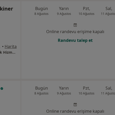
çkiner
Bugün
Yarın
Pzt,
Sal,
8 Ağustos
9 Ağustos
10 Ağustos
11 Ağust
Online randevu erişime kapalı
Randevu talep et
7, Çankaya
•
Harita
Klinik Psikolog Gözde Seçkiner Sağlık Meslek Hizmet Birimi
l
Bugün
Yarın
Pzt,
Sal,
8 Ağustos
9 Ağustos
10 Ağustos
11 Ağust
Online randevu erişime kapalı