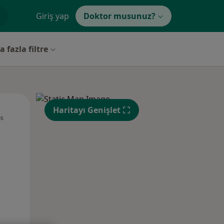
Giriş yap
Doktor musunuz?
 fazla filtre
Çar,
Per,
Cum,
Haritayı Genişlet
os
12 Ağustos
13 Ağustos
14 Ağustos