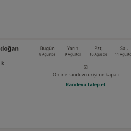
Erdoğan
Bugün
Yarın
Pzt,
Sal,
8 Ağustos
9 Ağustos
10 Ağustos
11 Ağust
jik
Online randevu erişime kapalı
Randevu talep et