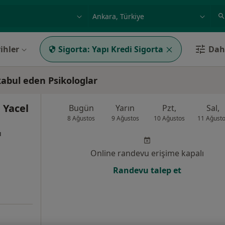
ilgi alanı ve hastalık, isim
örnek: İstanbul
ihler
Sigorta:
Yapı Kredi Sigorta
Daha
kabul eden Psikologlar
 Yacel
Bugün
Yarın
Pzt,
Sal,
8 Ağustos
9 Ağustos
10 Ağustos
11 Ağust
ı
Online randevu erişime kapalı
Randevu talep et