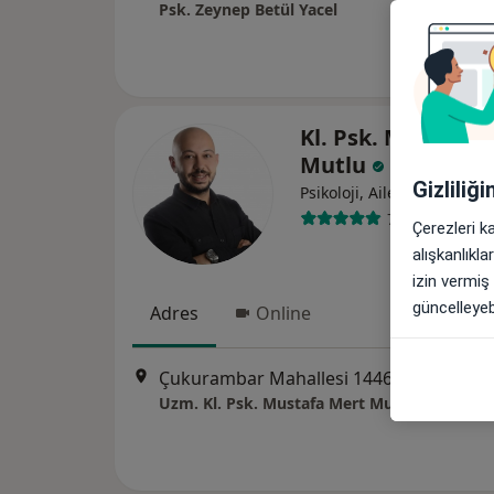
Psk. Zeynep Betül Yacel
Kl. Psk. Mustafa 
Mutlu
Gizliliğ
Psikoloji, Aile danışmanlığ
75 görüş
Çerezleri k
alışkanlıkl
izin vermiş
güncelleyebi
Adres
Online
Çukurambar Mahallesi 1446. Sokak No:12/25 Alternatif Plaza,, 
Uzm. Kl. Psk. Mustafa Mert Mutlu