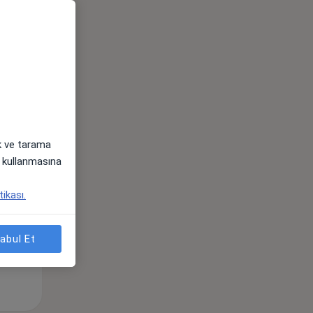
Çar,
Per,
Cum,
os
12 Ağustos
13 Ağustos
14 Ağustos
ak ve tarama
i) kullanmasına
tikası.
abul Et