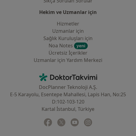
Sıkça Sorulan Sorular
Hekim ve Uzmanlar için
Hizmetler
Uzmanlar için
Sağlık Kuruluşları için
Noa Notes
yeni
Ücretsiz İçerikler
Uzmanlar için Yardım Merkezi
İletişim
DoktorTakvimi - Ana Sayfa
DocPlanner Teknoloji A.Ş.
E-5 Karayolu, Esentepe Mahallesi, Lapis Han, No:25
D:102-103-120
Kartal İstanbul, Türkiye
Facebook
yeni bir sekmede açılır
Twitter
yeni bir sekmede açılır
Youtube
yeni bir sekmede açılır
Instagram
yeni bir sekmede aç