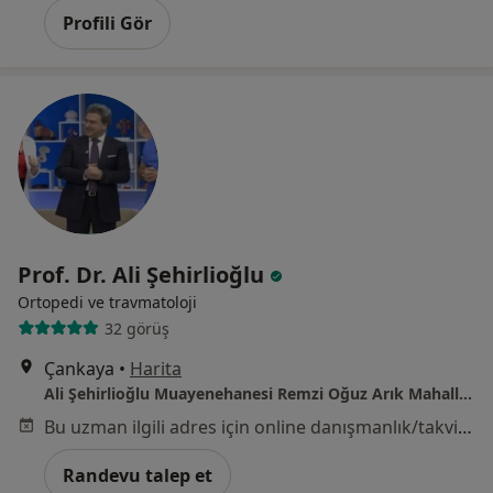
Profili Gör
Prof. Dr. Ali Şehirlioğlu
Ortopedi ve travmatoloji
32 görüş
Çankaya
•
Harita
Ali Şehirlioğlu Muayenehanesi Remzi Oğuz Arık Mahallesi, Atatürk bulvarı, No:199/F, ANKARA
Bu uzman ilgili adres için online danışmanlık/takvim sunmuyor.
Randevu talep et