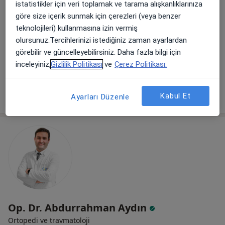
Op. Dr. Bülent Ateş
istatistikler için veri toplamak ve tarama alışkanlıklarınıza
Ortopedi ve travmatoloji
göre size içerik sunmak için çerezleri (veya benzer
23 görüş
teknolojileri) kullanmasına izin vermiş
olursunuz.Tercihlerinizi istediğiniz zaman ayarlardan
Sağlık Mah. Dodurga Cad.No:62, Bolu
•
Harita
görebilir ve güncelleyebilirsiniz. Daha fazla bilgi için
Bolu Özel Çağsu Hastanesi
inceleyiniz,
Gizlilik Politikası
ve
Çerez Politikası.
Bu uzman ilgili adres için online danışmanlık/takvim sunmuyor.
Randevu talep et
Kabul Et
Ayarları Düzenle
Op. Dr. Abdurrahman Aydın
Ortopedi ve travmatoloji