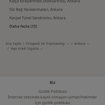
Kalça Kireçlenmesi (Koksartroz), Ankara
Diz Bağ Yaralanmaları, Ankara
Karpal Tünel Sendromu, Ankara
Daha fazla (15)
Kategoride daha fazlası: Yakın zamanda ara
Ana Sayfa
Ortopedi Ve Travmatoloji
Ankara
Şehir değiştir
Şehir değişt
Yapı Kredi Sigorta
Şehir değiştir
Biz
Gizlilik Politikası
İnternet sitesinde kayıtlı olmayan uzman/hekimler
i̇çin gizlilik politikası