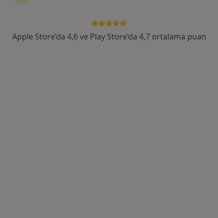
Adres
Online
Apple Store’da 4,6 ve Play Store’da 4,7 ortalama puan
No40/4 Kat 2, İstanbul
•
Harita
Kadıköy-Nefa Psikoloji
Bu uzman ilgili adres için online danışmanlık/takvim sunmuyor.
Randevu talep et
Kl. Psk. Işılay Sarvan