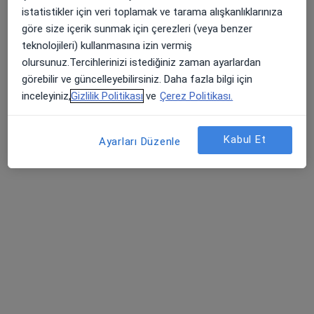
Kl. Psk. İrem Akyüz
istatistikler için veri toplamak ve tarama alışkanlıklarınıza
Bu uzman ilgili adres için online danışmanlık/takvim sunmuyor.
göre size içerik sunmak için çerezleri (veya benzer
teknolojileri) kullanmasına izin vermiş
Randevu talep et
olursunuz.Tercihlerinizi istediğiniz zaman ayarlardan
görebilir ve güncelleyebilirsiniz. Daha fazla bilgi için
inceleyiniz,
Gizlilik Politikası
ve
Çerez Politikası.
Kabul Et
Ayarları Düzenle
Kl. Psk. Aleyna Doğan
Psikoloji
21 görüş
Adres
Online