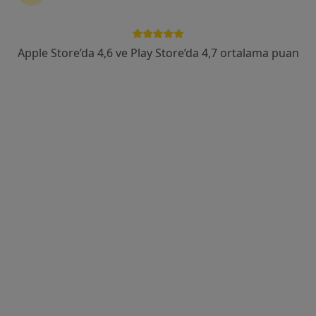
Ofis Karat, Yenimahalle, General Kani Elitez Sk. No:1/44,, İstanbul
•
Harita
Op. Dr. Mehmet Levent Deniz Muayenehanesi
Apple Store’da 4,6 ve Play Store’da 4,7 ortalama puan
Bu uzman ilgili adres için online danışmanlık/takvim sunmuyor.
Randevu talep et
Dr. Öğr. Üyesi Altan Demirel
Beyin ve sinir cerrahisi
13 görüş
Ortabayır Mahallesi Oto Caddesi No: 3 Kağıthane – İstanbul, Kağıthane
•
Harita