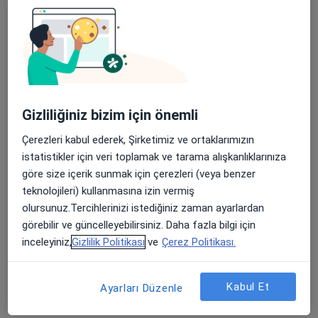
Prof. Dr. Ahmet
Öğrenci
Beyin ve sinir
cerrahisi
Bu kurumda online uygunluğu bulunan bir doktor veya uzman bulunamadı
Gizliliğiniz bizim için önemli
Profili Gör
Çerezleri kabul ederek, Şirketimiz ve ortaklarımızın
istatistikler için veri toplamak ve tarama alışkanlıklarınıza
göre size içerik sunmak için çerezleri (veya benzer
teknolojileri) kullanmasına izin vermiş
olursunuz.Tercihlerinizi istediğiniz zaman ayarlardan
görebilir ve güncelleyebilirsiniz. Daha fazla bilgi için
inceleyiniz,
Gizlilik Politikası
ve
Çerez Politikası.
Medicana Beylikdüzü International
Kabul Et
Ayarları Düzenle
İstanbul