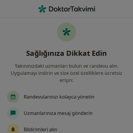
An
Beyin Ve Sinir Cerrahisi • Istanbul
Filters
Sigorta:
Halk Sigorta
İstanbul bölgesinde Halk Sigorta kabul
Sağlığınıza Dikkat Edin
eden Beyin Ve Sinir Cerrahları
Yakınınızdaki uzmanları bulun ve randevu alın.
Uygulamayı indirin ve size özel özelliklere ücretsiz
erişin:
Randevularınızı kolayca yönetin
Uzmanlarınıza mesaj gönderin
Op. Dr. M. Levent Deniz
Beyin ve sinir cerrahisi
Bildirimleri alın
42 görüş