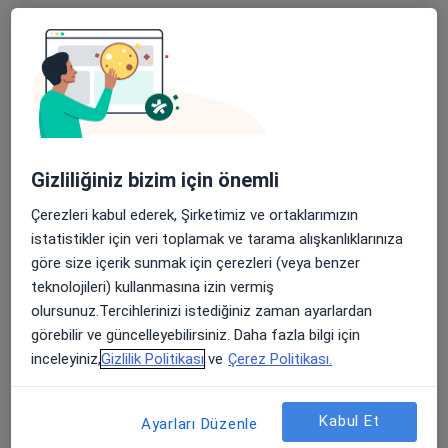
Profili Gör
Online danışmanlık mevcut
Bölgenizdeki uzmanlar yüz yüze ziyaretler için
müsait değil. Bunun yerine online danışmanlığını
Gizliliğiniz bizim için önemli
deneyin
Çerezleri kabul ederek, Şirketimiz ve ortaklarımızın
istatistikler için veri toplamak ve tarama alışkanlıklarınıza
göre size içerik sunmak için çerezleri (veya benzer
teknolojileri) kullanmasına izin vermiş
olursunuz.Tercihlerinizi istediğiniz zaman ayarlardan
görebilir ve güncelleyebilirsiniz. Daha fazla bilgi için
inceleyiniz,
Gizlilik Politikası
ve
Çerez Politikası.
Dyt. Merve Denizli Aras
Diyetisyen
Kabul Et
Ayarları Düzenle
4 görüş