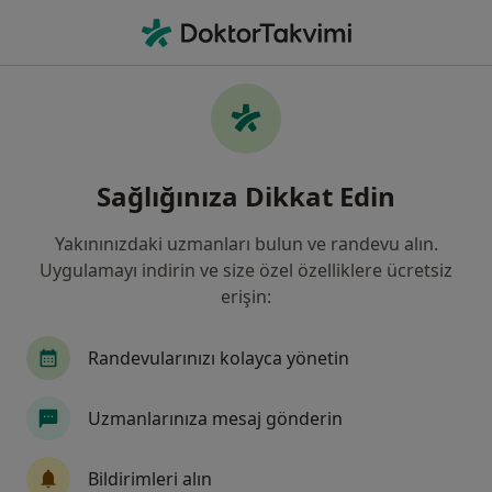
An
Diyetisyen • Istanbul
Filters
Sigorta:
Halk Sigorta
İstanbul bölgesinde Halk Sigorta kabul
Sağlığınıza Dikkat Edin
eden Diyetisyenler
Yakınınızdaki uzmanları bulun ve randevu alın.
Uygulamayı indirin ve size özel özelliklere ücretsiz
erişin:
Randevularınızı kolayca yönetin
Uzmanlarınıza mesaj gönderin
Bağcılar Medipol Mega Üniversite
Hastanesi
Bildirimleri alın
Diyetisyen, İç hastalıkları, Endokrinoloji ve metabolizma