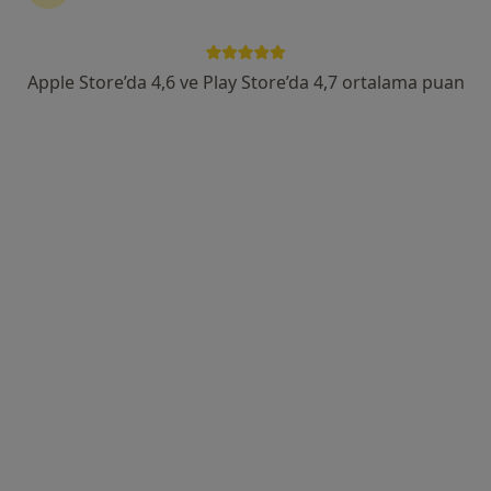
·
Daha fazla
hastalıkları
615 görüş
Apple Store’da 4,6 ve Play Store’da 4,7 ortalama puan
Tem Avrupa Otoyolu Göztepe Çıkışı No: 1Bağcılar, İstanbul
•
Harita
Bağcılar Medipol Mega Üniversite Hastanesi
Dyt. Arif Kaçan
Diyetisyen
Bu kurumda online uygunluğu bulunan bir doktor veya uzman bulunamadı
Profili Gör