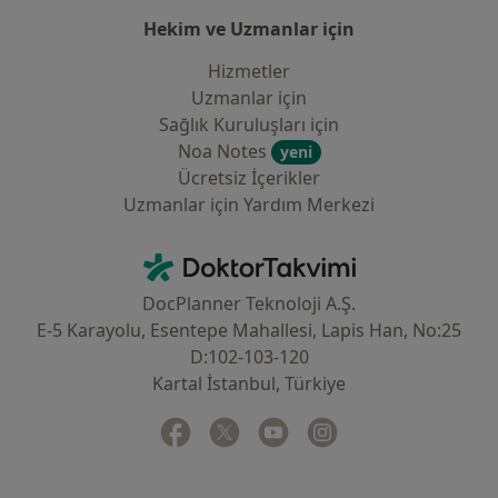
Hekim ve Uzmanlar için
Hizmetler
Uzmanlar için
Sağlık Kuruluşları için
Noa Notes
yeni
Ücretsiz İçerikler
Uzmanlar için Yardım Merkezi
İletişim
DoktorTakvimi - Ana Sayfa
DocPlanner Teknoloji A.Ş.
E-5 Karayolu, Esentepe Mahallesi, Lapis Han, No:25
D:102-103-120
Kartal İstanbul, Türkiye
Facebook
yeni bir sekmede açılır
Twitter
yeni bir sekmede açılır
Youtube
yeni bir sekmede açılır
Instagram
yeni bir sekmede aç