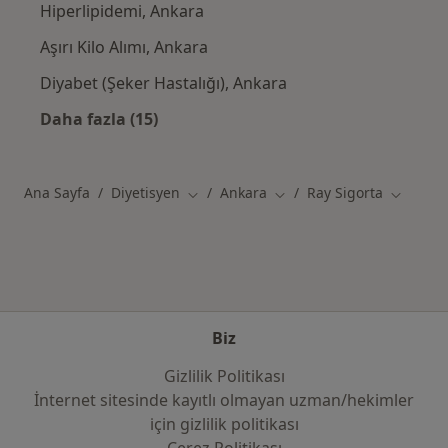
Hiperlipidemi, Ankara
Aşırı Kilo Alımı, Ankara
Diyabet (Şeker Hastalığı), Ankara
Daha fazla (15)
Kategoride daha fazlası: Yakın zamanda ara
Ana Sayfa
Diyetisyen
Ankara
Ray Sigorta
Şehir değiştir
Şehir değiştir
Şehir değ
Biz
Gizlilik Politikası
İnternet sitesinde kayıtlı olmayan uzman/hekimler
i̇çin gizlilik politikası