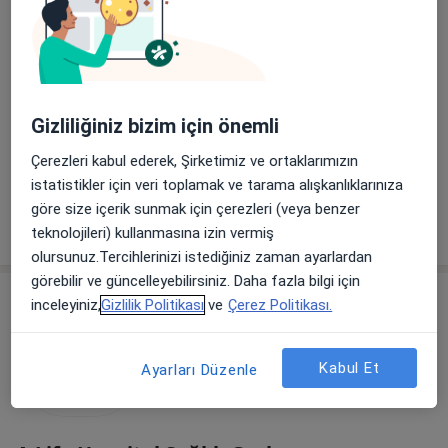
Dyt. Tuba Kaygusuz
Diyetisyen
Gizliliğiniz bizim için önemli
Muhsin Yazıcıoğlu Caddesi No: 54 Balgat, Çankaya
•
Harita
Özel 100. Yıl Hastanesi
Çerezleri kabul ederek, Şirketimiz ve ortaklarımızın
Bu uzman ilgili adres için online danışmanlık/takvim sunmuyor.
istatistikler için veri toplamak ve tarama alışkanlıklarınıza
göre size içerik sunmak için çerezleri (veya benzer
Randevu talep et
teknolojileri) kullanmasına izin vermiş
olursunuz.Tercihlerinizi istediğiniz zaman ayarlardan
görebilir ve güncelleyebilirsiniz. Daha fazla bilgi için
inceleyiniz,
Gizlilik Politikası
ve
Çerez Politikası.
Kabul Et
Ayarları Düzenle