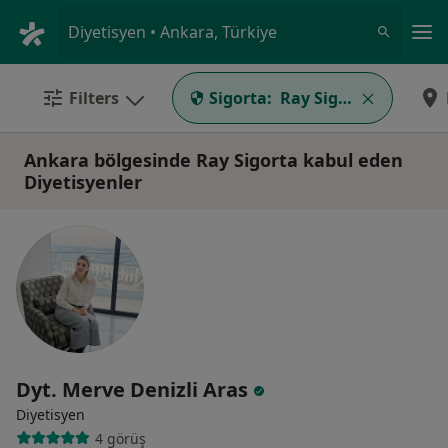
An
Diyetisyen • Ankara, Türkiye
Filters
Sigorta:
Ray Sigorta
Ankara bölgesinde Ray Sigorta kabul eden
Diyetisyenler
Dyt. Merve Denizli Aras
Diyetisyen
4 görüş