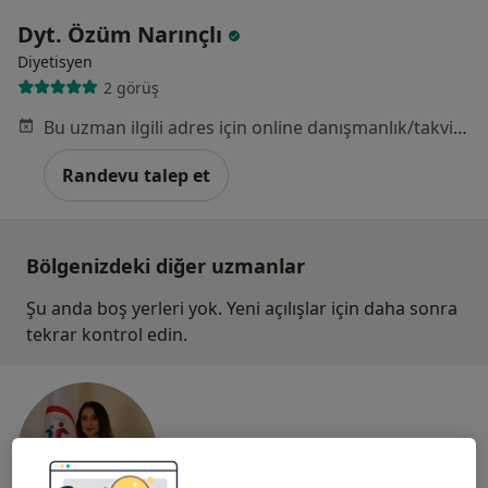
Dyt. Özüm Narınçlı
Diyetisyen
2 görüş
Bu uzman ilgili adres için online danışmanlık/takvim sunmuyor.
Randevu talep et
Bölgenizdeki diğer uzmanlar
Şu anda boş yerleri yok. Yeni açılışlar için daha sonra
tekrar kontrol edin.