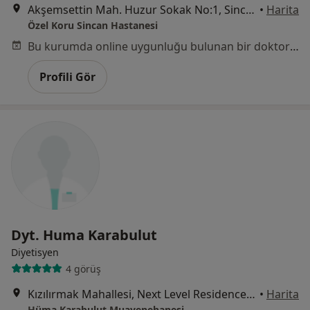
Akşemsettin Mah. Huzur Sokak No:1, Sincan
•
Harita
Özel Koru Sincan Hastanesi
Bu kurumda online uygunluğu bulunan bir doktor veya uzman bulunamadı
Profili Gör
Dyt. Huma Karabulut
Diyetisyen
4 görüş
Kızılırmak Mahallesi, Next Level Residence B Blok no: 307, Dumlupınar Blv. no 3, Çankaya
•
Harita
Hüma Karabulut Muayenehanesi