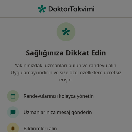
An
Anoreksiya Ve Bulimia Hastalarında Beslenme • Ankara, Türkiye
Filters
• 1
Sigorta
Harita
Anoreksiya ve Bulimia Hastalarında
Sağlığınıza Dikkat Edin
Beslenme, Ankara
Yakınınızdaki uzmanları bulun ve randevu alın.
Uygulamayı indirin ve size özel özelliklere ücretsiz
Hangi uzmanlığı aramıştınız?
erişin:
Diyetisyen
İç Hastalıkları
Kardiyoloji
Randevularınızı kolayca yönetin
Uzmanlarınıza mesaj gönderin
Bildirimleri alın