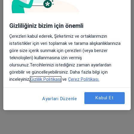
Gizliliğiniz bizim için önemli
Çerezleri kabul ederek, Şirketimiz ve ortaklarımızın
istatistikler için veri toplamak ve tarama alışkanlıklarınıza
Dyt. İrem Günden
göre size içerik sunmak için çerezleri (veya benzer
teknolojileri) kullanmasına izin vermiş
Diyetisyen
olursunuz.Tercihlerinizi istediğiniz zaman ayarlardan
10 görüş
görebilir ve güncelleyebilirsiniz. Daha fazla bilgi için
inceleyiniz,
Gizlilik Politikası
ve
Çerez Politikası.
Adres
Online
Tunalı Hilmi Caddesi, Çankaya
•
Harita
Kabul Et
Ayarları Düzenle
Diyetisyen İrem Büşra Günden Özel Sağlık Meslek Hizmet Birimi
Bu uzman ilgili adres için online danışmanlık/takvim sunmuyor.
Randevu talep et