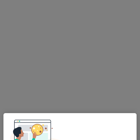
Dyt. Esma Güven
Diyetisyen
107 görüş
Adres
Online
Remzi Oğuz Arık Mahallesi Tunus Caddesi No:87/3, Ankara
•
Harita
Dyt. Esma Güven
Bu uzman ilgili adres için online danışmanlık/takvim sunmuyor.
Randevu talep et