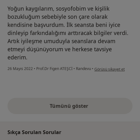
Yoğun kaygılarım, sosyofobim ve kişilik
bozukluğum sebebiyle son çare olarak
kendisine başvurdum. İlk seansta beni iyice
dinleyip farkındalığımı arttıracak bilgiler verdi.
Artık iyileşme umuduyla seanslara devam
etmeyi düşünüyorum ve herkese tavsiye
ederim.
kullanıcının görüşüne göre i̇
26 Mayıs 2022
•
Prof.Dr Figen ATEŞCİ
•
Randevu
•
Görüşü şikayet et
Tümünü göster
yukarıdaki görüşler
Sıkça Sorulan Sorular