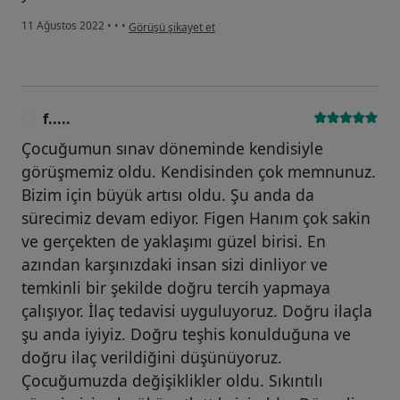
kullanıcının görüşüne göre s.....
11 Ağustos 2022
•
•
•
Görüşü şikayet et
f.....
F
Çocuğumun sınav döneminde kendisiyle
görüşmemiz oldu. Kendisinden çok memnunuz.
Bizim için büyük artısı oldu. Şu anda da
sürecimiz devam ediyor. Figen Hanım çok sakin
ve gerçekten de yaklaşımı güzel birisi. En
azından karşınızdaki insan sizi dinliyor ve
temkinli bir şekilde doğru tercih yapmaya
çalışıyor. İlaç tedavisi uyguluyoruz. Doğru ilaçla
şu anda iyiyiz. Doğru teşhis konulduğuna ve
doğru ilaç verildiğini düşünüyoruz.
Çocuğumuzda değişiklikler oldu. Sıkıntılı