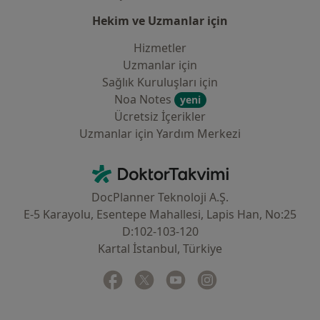
Hekim ve Uzmanlar için
Hizmetler
Uzmanlar için
Sağlık Kuruluşları için
Noa Notes
yeni
Ücretsiz İçerikler
Uzmanlar için Yardım Merkezi
İletişim
DoktorTakvimi - Ana Sayfa
DocPlanner Teknoloji A.Ş.
E-5 Karayolu, Esentepe Mahallesi, Lapis Han, No:25
D:102-103-120
Kartal İstanbul, Türkiye
Facebook
yeni bir sekmede açılır
Twitter
yeni bir sekmede açılır
Youtube
yeni bir sekmede açılır
Instagram
yeni bir sekmede aç