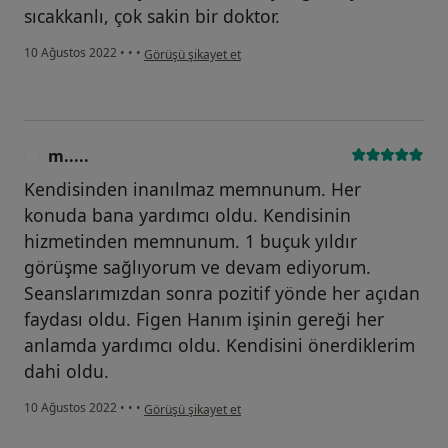
sıcakkanlı, çok sakin bir doktor.
kullanıcının görüşüne göre t.....
10 Ağustos 2022
•
•
•
Görüşü şikayet et
m.....
M
Kendisinden inanılmaz memnunum. Her
konuda bana yardımcı oldu. Kendisinin
hizmetinden memnunum. 1 buçuk yıldır
görüşme sağlıyorum ve devam ediyorum.
Seanslarımızdan sonra pozitif yönde her açıdan
faydası oldu. Figen Hanım işinin gereği her
anlamda yardımcı oldu. Kendisini önerdiklerim
dahi oldu.
kullanıcının görüşüne göre m.....
10 Ağustos 2022
•
•
•
Görüşü şikayet et