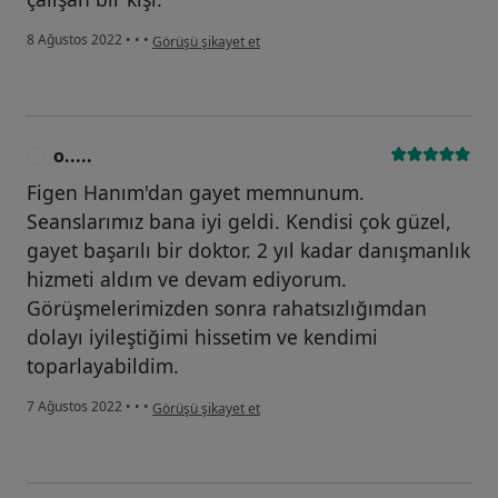
kullanıcının görüşüne göre h.....
8 Ağustos 2022
•
•
•
Görüşü şikayet et
o.....
O
Figen Hanım'dan gayet memnunum.
Seanslarımız bana iyi geldi. Kendisi çok güzel,
gayet başarılı bir doktor. 2 yıl kadar danışmanlık
hizmeti aldım ve devam ediyorum.
Görüşmelerimizden sonra rahatsızlığımdan
dolayı iyileştiğimi hissetim ve kendimi
toparlayabildim.
kullanıcının görüşüne göre o.....
7 Ağustos 2022
•
•
•
Görüşü şikayet et