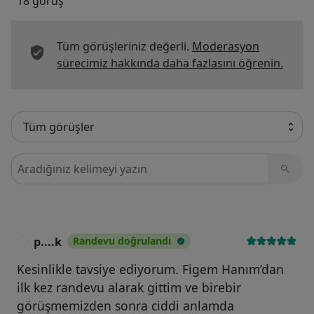
18 görüş
Tüm görüşleriniz değerli.
Moderasyon
Görüş
sürecimiz hakkında daha fazlasını öğrenin.
Görüşler içerisinde ara
p....k
Randevu doğrulandı
P
Kesinlikle tavsiye ediyorum. Figem Hanım’dan
ilk kez randevu alarak gittim ve birebir
görüşmemizden sonra ciddi anlamda