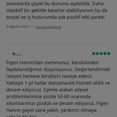
seanslarda gayet bu durumu aşabildik. Daha
objektif bir şekilde kararlar alabiliyorum bu da
sosyal ve iç huzurumda çok pozitif etki yarattı.
kullanıcının görüşüne göre t.....
9 Ağustos 2022
•
•
•
Görüşü şikayet et
h.....
H
Figen Hanım'dan memnunuz. Kendisinden
faydalandığımızı düşünüyoruz. Değerlendirmek
isteyen herkese kendisini tavsiye ederiz.
Yaklaşık 1 yıl kadar danışmanlık hizmeti aldık ve
devam ediyoruz. Eşimle alakalı ailesel
problemlerimize yüzde 50-60 oranında
sıkıntılarımızı çözdük ve devam ediyoruz. Figen
Hanım gayet cana yakın, yardımcı olmaya
çalışan bir kişi.