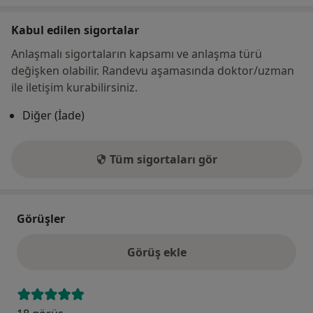
dönemi sorunları alanlarında eğitim, danışmanlık ve
süpervizyon çalışmalarını sürdürmektedir.
Kabul edilen sigortalar
Anlaşmalı sigortaların kapsamı ve anlaşma türü
2021 yılında kendi isteğiyle emekli olan Prof. Dr. Figen
değişken olabilir. Randevu aşamasında doktor/uzman
Çulha Ateşci, 30 yıllık mesleki deneyimini ve donanımını
ile iletişim kurabilirsiniz.
kullanmak amacıyla kendi kliniğinde hasta
görüşmeleri, psikoterapi, danışmanlık ve eğitim
Diğer (İade)
hizmetleri vermek amacıyla çalışmaya başlamıştır.
Kendisi evli ve 2 çocuk annesidir.
Tüm sigortaları gör
Görüşler
Görüş ekle