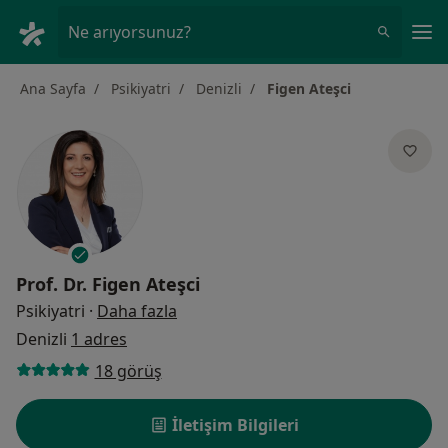
An
Ne arıyorsunuz?
Ana Sayfa
Psikiyatri
Denizli
Figen Ateşci
Prof. Dr.
Figen Ateşci
uzmanliklar hakkinda
Psikiyatri
·
Daha fazla
Denizli
1 adres
18 görüş
İletişim Bilgileri