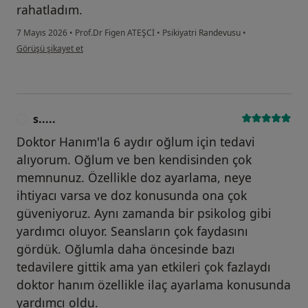
rahatladım.
7 Mayıs 2026
•
Prof.Dr Figen ATEŞCİ
•
Psikiyatri Randevusu
•
kullanıcının görüşüne göre p....k
Görüşü şikayet et
s.....
S
Doktor Hanım'la 6 aydır oğlum için tedavi
alıyorum. Oğlum ve ben kendisinden çok
memnunuz. Özellikle doz ayarlama, neye
ihtiyacı varsa ve doz konusunda ona çok
güveniyoruz. Aynı zamanda bir psikolog gibi
yardımcı oluyor. Seansların çok faydasını
gördük. Oğlumla daha öncesinde bazı
tedavilere gittik ama yan etkileri çok fazlaydı
doktor hanım özellikle ilaç ayarlama konusunda
yardımcı oldu.