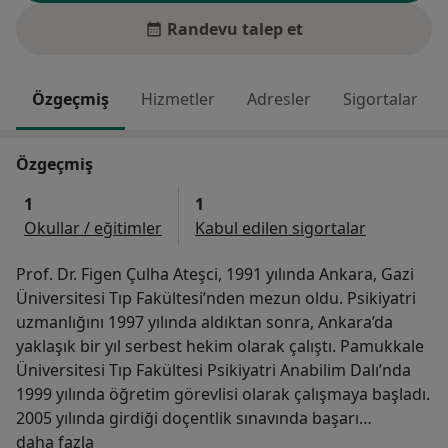
Randevu talep et
Özgeçmiş
Hizmetler
Adresler
Sigortalar
Özgeçmiş
1
1
Okullar / eğitimler
Kabul edilen sigortalar
Prof. Dr. Figen Çulha Ateşci, 1991 yılında Ankara, Gazi
Üniversitesi Tıp Fakültesi’nden mezun oldu. Psikiyatri
uzmanlığını 1997 yılında aldıktan sonra, Ankara’da
yaklaşık bir yıl serbest hekim olarak çalıştı. Pamukkale
Üniversitesi Tıp Fakültesi Psikiyatri Anabilim Dalı’nda
1999 yılında öğretim görevlisi olarak çalışmaya başladı.
2005 yılında girdiği doçentlik sınavında başarı
Hakkımda
göstererek Doçent ünvanını aldı. Aynı üniversitede
daha fazla