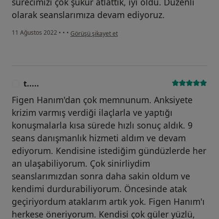
sürecimizi çok şükür atlattık, iyi oldu. Düzenli
olarak seanslarımıza devam ediyoruz.
kullanıcının görüşüne göre f.....
11 Ağustos 2022
•
•
•
Görüşü şikayet et
t.....
T
Figen Hanım'dan çok memnunum. Anksiyete
krizim varmış verdiği ilaçlarla ve yaptığı
konuşmalarla kısa sürede hızlı sonuç aldık. 9
seans danışmanlık hizmeti aldım ve devam
ediyorum. Kendisine istediğim gündüzlerde her
an ulaşabiliyorum. Çok sinirliydim
seanslarımızdan sonra daha sakin oldum ve
kendimi durdurabiliyorum. Öncesinde atak
geçiriyordum ataklarım artık yok. Figen Hanım'ı
herkese öneriyorum. Kendisi çok güler yüzlü,