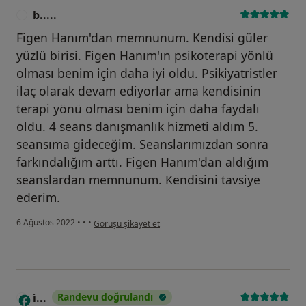
b.....
B
Figen Hanım'dan memnunum. Kendisi güler
yüzlü birisi. Figen Hanım'ın psikoterapi yönlü
olması benim için daha iyi oldu. Psikiyatristler
ilaç olarak devam ediyorlar ama kendisinin
terapi yönü olması benim için daha faydalı
oldu. 4 seans danışmanlık hizmeti aldım 5.
seansıma gideceğim. Seanslarımızdan sonra
farkındalığım arttı. Figen Hanım'dan aldığım
seanslardan memnunum. Kendisini tavsiye
ederim.
kullanıcının görüşüne göre b.....
6 Ağustos 2022
•
•
•
Görüşü şikayet et
i̇...
Randevu doğrulandı
I