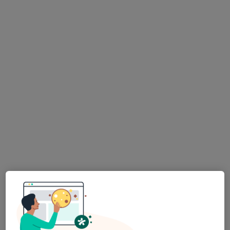
Medicana Bursa Hastanesi
Bu uzman ilgili adres için online danışmanlık/takvim sunmuyor.
Randevu talep et
Özel Aritmi Osmangazi Hastanesi
·
Fiziksel tıp ve rehabilitasyon, İç hastalıkları, Gastroenteroloji
Daha fazla
212 görüş
Ulu Mahallesi Ulubatlı Hasan Bulvarı No:48-62, Osmangazi
•
Harita
Özel Aritmi Osmangazi Hastanesi