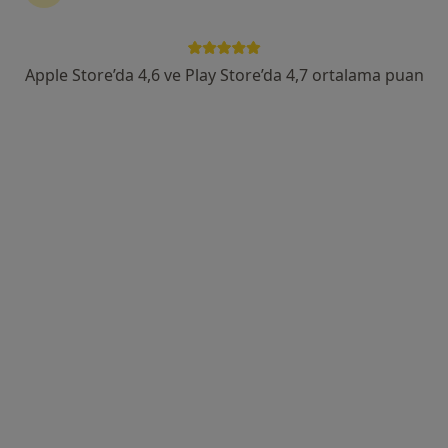
Şirinevler Mahallesi Ankara Yolu Caddesi No:795, Yıldırım
•
Harita
Turan Turan Sağlık Grubu - Yıldırım Şubesi
Apple Store’da 4,6 ve Play Store’da 4,7 ortalama puan
Bu uzman ilgili adres için online danışmanlık/takvim sunmuyor.
Randevu talep et
Uzm. Dr. Özlem Mehmetoğlu
Fiziksel tıp ve rehabilitasyon
1 görüş
Odunluk Mahallesi, İzmir Yolu Cd No:41, Nilüfer
•
Harita