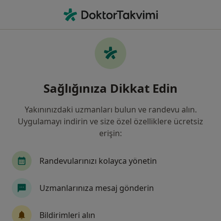
An
Fiziksel Tıp Ve Rehabilitasyon • Türkiye, Bursa
Filters
Sigorta:
Groupama Sigorta
Bursa bölgesinde Groupama Sigorta kabul
Sağlığınıza Dikkat Edin
eden Fizik Tedavi Uzmanları
Yakınınızdaki uzmanları bulun ve randevu alın.
Uygulamayı indirin ve size özel özelliklere ücretsiz
erişin:
Randevularınızı kolayca yönetin
Uzmanlarınıza mesaj gönderin
Uzm. Dr. Mehmet Ali Biçer
Fiziksel tıp ve rehabilitasyon
Bildirimleri alın
27 görüş