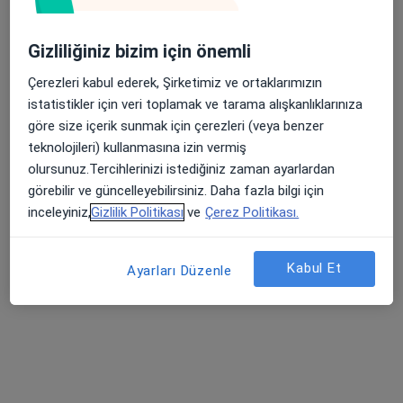
Bu kurumda online uygunluğu bulunan bir doktor veya uzman bulunamadı
Gizliliğiniz bizim için önemli
Profili Gör
Çerezleri kabul ederek, Şirketimiz ve ortaklarımızın
istatistikler için veri toplamak ve tarama alışkanlıklarınıza
göre size içerik sunmak için çerezleri (veya benzer
teknolojileri) kullanmasına izin vermiş
olursunuz.Tercihlerinizi istediğiniz zaman ayarlardan
görebilir ve güncelleyebilirsiniz. Daha fazla bilgi için
inceleyiniz,
Gizlilik Politikası
ve
Çerez Politikası.
Doç. Dr. Burcu Metin Ökmen
Kabul Et
Ayarları Düzenle
Fiziksel tıp ve rehabilitasyon
24 görüş
Odunluk Mahallesi, İzmir Yolu Cd No:41, Nilüfer
•
Harita
Medicana Bursa Hastanesi
Bu uzman ilgili adres için online danışmanlık/takvim sunmuyor.