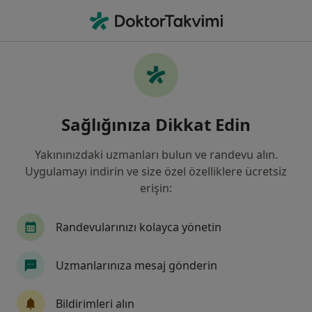
An
Fiziksel Tıp Ve Rehabilitasyon • Türkiye, Bursa
Filters
Sigorta:
Zurich Sigorta
Bursa bölgesinde Zurich Sigorta kabul eden
Sağlığınıza Dikkat Edin
Fizik Tedavi Uzmanları
Yakınınızdaki uzmanları bulun ve randevu alın.
Uygulamayı indirin ve size özel özelliklere ücretsiz
erişin:
Randevularınızı kolayca yönetin
Uzmanlarınıza mesaj gönderin
Uzm. Dr. Mehmet Ali Biçer
Fiziksel tıp ve rehabilitasyon
Bildirimleri alın
27 görüş