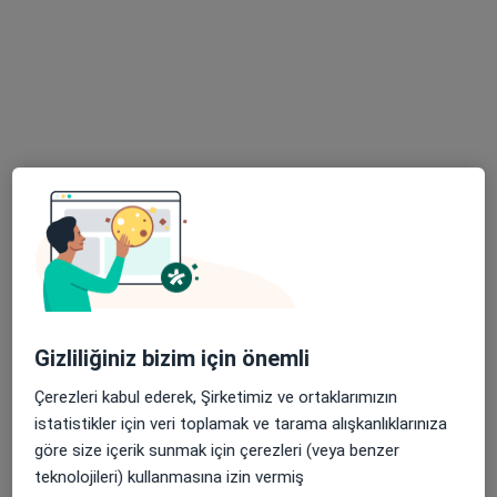
Medicana Bursa Hastanesi
Bu uzman ilgili adres için online danışmanlık/takvim sunmuyor.
Randevu talep et
Özel Aritmi Osmangazi Hastanesi
Gizliliğiniz bizim için önemli
·
Fiziksel tıp ve rehabilitasyon, İç hastalıkları, Gastroenteroloji
Çerezleri kabul ederek, Şirketimiz ve ortaklarımızın
Daha fazla
istatistikler için veri toplamak ve tarama alışkanlıklarınıza
212 görüş
göre size içerik sunmak için çerezleri (veya benzer
Ulu Mahallesi Ulubatlı Hasan Bulvarı No:48-62, Osmangazi
•
Harita
teknolojileri) kullanmasına izin vermiş
Özel Aritmi Osmangazi Hastanesi