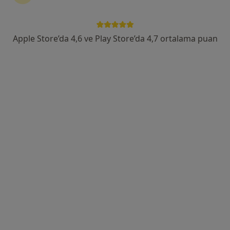
Şirinevler Mahallesi Ankara Yolu Caddesi No:795, Yıldırım
•
Harita
Turan Turan Sağlık Grubu - Yıldırım Şubesi
Apple Store’da 4,6 ve Play Store’da 4,7 ortalama puan
Bu uzman ilgili adres için online danışmanlık/takvim sunmuyor.
Randevu talep et
Uzm. Dr. Özlem Mehmetoğlu
Fiziksel tıp ve rehabilitasyon
1 görüş
Odunluk Mahallesi, İzmir Yolu Cd No:41, Nilüfer
•
Harita