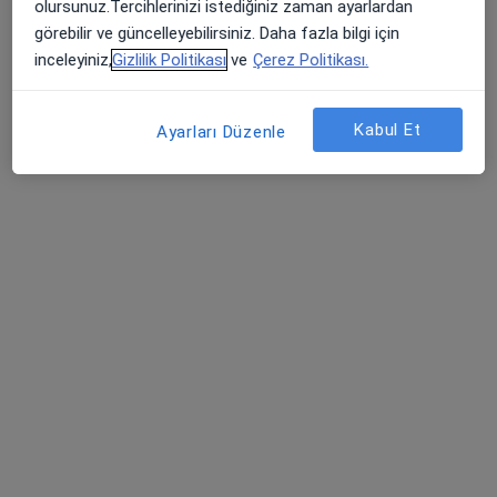
olursunuz.Tercihlerinizi istediğiniz zaman ayarlardan
Bu kurumda online uygunluğu bulunan bir doktor veya uzman bulunamadı
görebilir ve güncelleyebilirsiniz. Daha fazla bilgi için
inceleyiniz,
Gizlilik Politikası
ve
Çerez Politikası.
Profili Gör
Kabul Et
Ayarları Düzenle
Doç. Dr. Burcu Metin Ökmen
Fiziksel tıp ve rehabilitasyon
24 görüş
Odunluk Mahallesi, İzmir Yolu Cd No:41, Nilüfer
•
Harita
Medicana Bursa Hastanesi
Bu uzman ilgili adres için online danışmanlık/takvim sunmuyor.