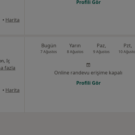
Profili Gör
•
Harita
Bugün
Yarın
Paz,
Pzt,
7 Ağustos
8 Ağustos
9 Ağustos
10 Ağust
on, İç
a fazla
Online randevu erişime kapalı
Profili Gör
•
Harita