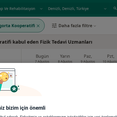
ilgi alanı ve hastalık, isim
örnek: İstanbul
gorta Kooperatifi
Daha fazla filtre
atifi kabul eden Fizik Tedavi Uzmanları
Bugün
Yarın
Paz,
Pzt,
7 Ağustos
8 Ağustos
9 Ağustos
10 Ağust
on, İç
·
oji
Online randevu erişime kapalı
Profili Gör
•
Harita
iniz bizim için önemli
abul ederek, Şirketimiz ve ortaklarımızın istatistikler için veri toplam