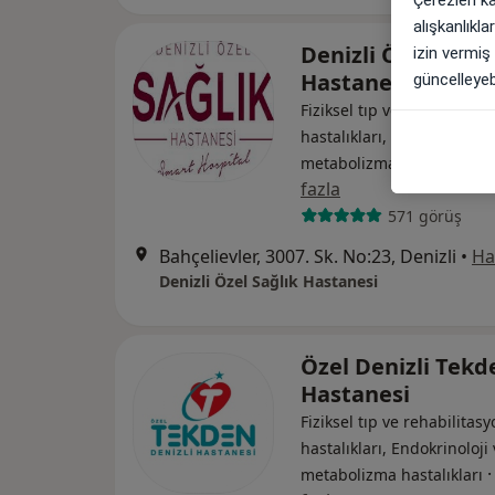
alışkanlıkl
Denizli Özel Sağlı
izin vermiş
Hastanesi
güncelleyebi
Fiziksel tıp ve rehabilitasy
hastalıkları, Endokrinoloji
metabolizma hastalıkları
fazla
571 görüş
Bahçelievler, 3007. Sk. No:23, Denizli
•
Ha
Denizli Özel Sağlık Hastanesi
Özel Denizli Tekd
Hastanesi
Fiziksel tıp ve rehabilitasy
hastalıkları, Endokrinoloji
metabolizma hastalıkları