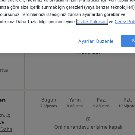
arınıza göre size içerik sunmak için çerezleri (veya benzer teknolojiler
k
Bugün
Yarın
Paz,
Pzt,
 olursunuz.Tercihlerinizi istediğiniz zaman ayarlardan görebilir ve
7 Ağustos
8 Ağustos
9 Ağustos
10 Ağust
lirsiniz. Daha fazla bilgi için inceleyiniz,
Gizlilik Politikası
ve
Çerez Poli
on, İç
 ve
K
Ayarları Düzenle
Online randevu erişime kapalı
·
Daha
Profili Gör
rita
en
Bugün
Yarın
Paz,
Pzt,
7 Ağustos
8 Ağustos
9 Ağustos
10 Ağust
on, İç
 ve
Online randevu erişime kapalı
·
Daha