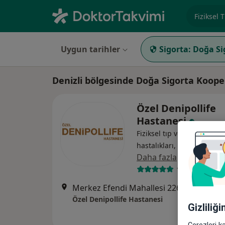
Uzmanlık, 
Uygun tarihler
Sigorta:
Doğa Si
Denizli bölgesinde Doğa Sigorta Kooper
Özel Denipollife
Hastanesi
Fiziksel tıp ve rehabilitasy
hastalıkları, Gastroenterol
Daha fazla
114 görüş
Merkez Efendi Mahallesi 226. Sokak No:156, Denizli
Özel Denipollife Hastanesi
Gizliliğ
Çerezleri k