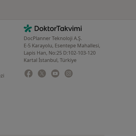
İletişim
DoktorTakvimi - Ana Sayfa
DocPlanner Teknoloji A.Ş.
E-5 Karayolu, Esentepe Mahallesi,
Lapis Han, No:25 D:102-103-120
Kartal İstanbul, Türkiye
Facebook
yeni bir sekmede açılır
Twitter
yeni bir sekmede açılır
Youtube
yeni bir sekmede açılır
Instagram
yeni bir sekmede açılır
zi