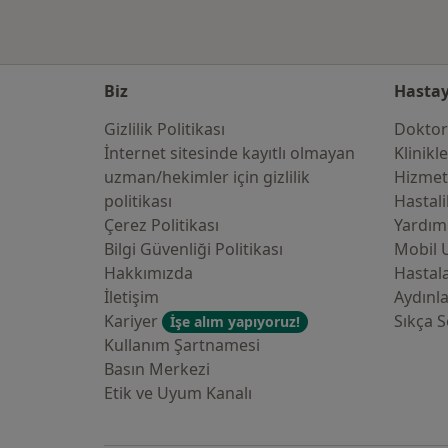
Biz
Hastay
Gizlilik Politikası
Doktor
İnternet sitesinde kayıtlı olmayan
Klinikl
uzman/hekimler i̇çin gizlilik
Hizmet
politikası
Hastali
Çerez Politikası
Yardım
Bilgi Güvenliği Politikası
Mobil 
Hakkımızda
Hastala
İletişim
Aydınl
Kariyer
Sıkça S
İşe alım yapıyoruz!
Kullanım Şartnamesi
Basın Merkezi
Etik ve Uyum Kanalı