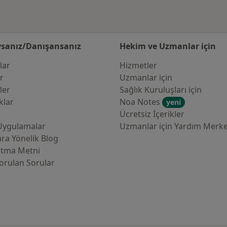
sanız/Danışansanız
Hekim ve Uzmanlar için
lar
Hizmetler
er
Uzmanlar için
ler
Sağlık Kuruluşları için
klar
Noa Notes
yeni
Ücretsiz İçerikler
Uygulamalar
Uzmanlar için Yardım Merke
ra Yönelik Blog
atma Metni
orulan Sorular