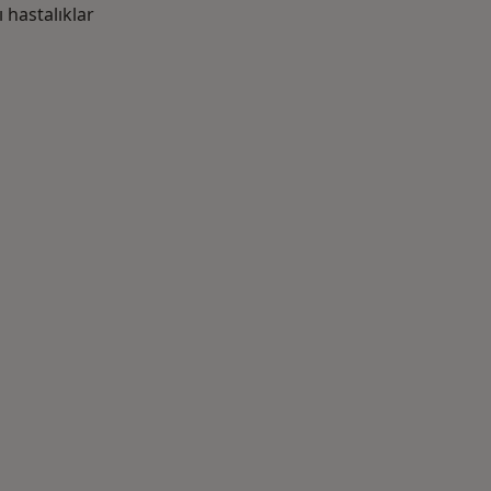
hastalıklar
azlası: Yakın zamanda aranan bazı hastalıklar