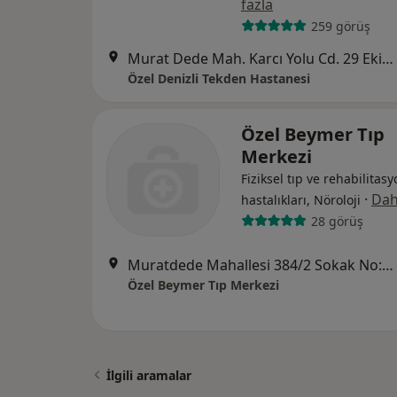
fazla
259 görüş
Murat Dede Mah. Karcı Yolu Cd. 29 Ekim Bul. No:57, Denizli
Özel Denizli Tekden Hastanesi
Özel Beymer Tıp
Merkezi
Fiziksel tıp ve rehabilitasy
·
Dah
hastalıkları, Nöroloji
28 görüş
Muratdede Mahallesi 384/2 Sokak No:4/A Merkezefendi, Denizli
Özel Beymer Tıp Merkezi
İlgili aramalar