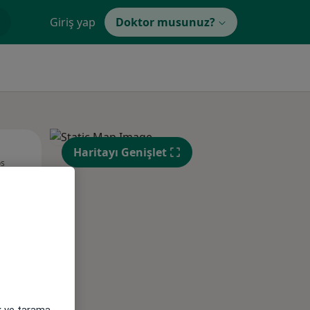
Giriş yap
Doktor musunuz?
Sal,
Çar,
Per,
Haritayı Genişlet
os
11 Ağustos
12 Ağustos
13 Ağustos
ak ve tarama