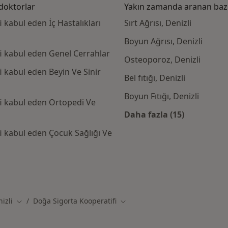
doktorlar
Yakın zamanda aranan bazı 
 kabul eden İç Hastalıkları
Sırt Ağrısı, Denizli
Boyun Ağrısı, Denizli
i kabul eden Genel Cerrahlar
Osteoporoz, Denizli
 kabul eden Beyin Ve Sinir
Bel fıtığı, Denizli
Boyun Fıtığı, Denizli
fi kabul eden Ortopedi Ve
Daha fazla (15)
Kategoride daha f
i kabul eden Çocuk Sağlığı Ve
orta Kooperatifi kabul eden diğer doktorlar
izli
Doğa Sigorta Kooperatifi
ğiştir
Şehir değiştir
Şehir değiştir