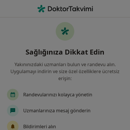
An
Fiziksel Tıp Ve Rehabilitasyon • Nilüfer, Türkiye, Il Bursa
Filters
Sigorta:
Doğa Sigorta Koopera
Nilüfer bölgesinde Doğa Sigorta Kooperatifi
Sağlığınıza Dikkat Edin
kabul eden Fizik Tedavi Uzmanları
Yakınınızdaki uzmanları bulun ve randevu alın.
Uygulamayı indirin ve size özel özelliklere ücretsiz
erişin:
Randevularınızı kolayca yönetin
Uzmanlarınıza mesaj gönderin
Özel Aritmi Osmangazi Hastanesi
·
Fiziksel tıp ve rehabilitasyon, İç hastalıkları, Gastroenteroloji
Bildirimleri alın
Daha fazla