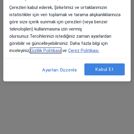
Odunluk Mahallesi, İzmir Yolu Cd No:41, Nilüfer
•
Harita
Çerezleri kabul ederek, Şirketimiz ve ortaklarımızın
Medicana Bursa Hastanesi
istatistikler için veri toplamak ve tarama alışkanlıklarınıza
Bu uzman ilgili adres için online danışmanlık/takvim sunmuyor.
göre size içerik sunmak için çerezleri (veya benzer
teknolojileri) kullanmasına izin vermiş
Randevu talep et
olursunuz.Tercihlerinizi istediğiniz zaman ayarlardan
görebilir ve güncelleyebilirsiniz. Daha fazla bilgi için
inceleyiniz,
Gizlilik Politikası
ve
Çerez Politikası.
Kabul Et
Ayarları Düzenle
Nev Anadolu Hastanesi
·
Fiziksel tıp ve rehabilitasyon, İç hastalıkları, Kardiyoloji
Daha fazla
178 görüş