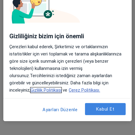
Şehit, Kızılırmak, M. Fethi Akyüz Cd. No: 8Merkez/Sivas, Sivas
•
Harita
Medicana Sivas Hastanesi
Apple Store’da 4,6 ve Play Store’da 4,7 ortalama puan
Gizliliğiniz bizim için önemli
Doç. Dr. Erol Çakmak
Gastroenteroloji
Çerezleri kabul ederek, Şirketimiz ve ortaklarımızın
istatistikler için veri toplamak ve tarama alışkanlıklarınıza
Bu kurumda online uygunluğu bulunan bir doktor veya uzman bulunamadı
göre size içerik sunmak için çerezleri (veya benzer
teknolojileri) kullanmasına izin vermiş
Profili Gör
olursunuz.Tercihlerinizi istediğiniz zaman ayarlardan
görebilir ve güncelleyebilirsiniz. Daha fazla bilgi için
inceleyiniz,
Gizlilik Politikası
ve
Çerez Politikası.
İlgili aramalar
Güneş Sigorta kabul eden diğer doktorlar
Kabul Et
Ayarları Düzenle
Sivas bölgesinde Güneş Sigorta kabul eden Kadın
Hastalıkları Ve Doğum Uzmanları
Sivas bölgesinde Güneş Sigorta kabul eden İç