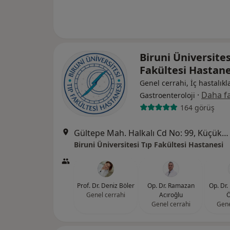
Biruni Üniversites
Fakültesi Hastan
Genel cerrahi, İç hastalıkla
·
Daha fa
Gastroenteroloji
164 görüş
Gültepe Mah. Halkalı Cd No: 99, Küçükçekmece
Biruni Üniversitesi Tıp Fakültesi Hastanesi
Prof. Dr. Deniz Böler
Op. Dr. Ramazan
Op. Dr.
Genel cerrahi
Acıroğlu
Ö
Genel cerrahi
Gene