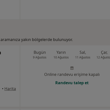
aramanıza yakın bölgelerde bulunuyor.
m
Bugün
Yarın
Sal,
Çar,
9 Ağustos
10 Ağustos
11 Ağustos
12 Ağust
Online randevu erişime kapalı
Randevu talep et
anbul
•
Harita