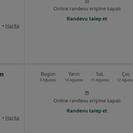
Online randevu erişime kapalı
Randevu talep et
•
Harita
ım
Bugün
Yarın
Sal,
Çar,
9 Ağustos
10 Ağustos
11 Ağustos
12 Ağust
Online randevu erişime kapalı
Randevu talep et
•
Harita