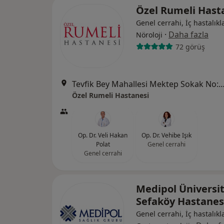
Özel Rumeli Hast
Genel cerrahi, İç hastalıkla
·
Daha fazla
Nöroloji
72 görüş
Tevfik Bey Mahallesi Mektep Sokak No:11 Sefaköy, Kü
Özel Rumeli Hastanesi
Op. Dr. Veli Hakan
Op. Dr. Vehibe Işık
Polat
Genel cerrahi
Genel cerrahi
Medipol Üniversit
Sefaköy Hastanes
Genel cerrahi, İç hastalıkla