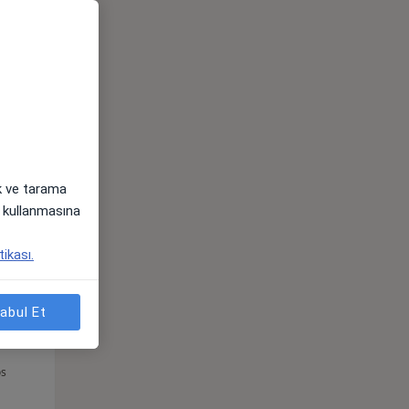
Per,
Cum,
Cmt,
os
13 Ağustos
14 Ağustos
15 Ağustos
ak ve tarama
i) kullanmasına
tikası.
abul Et
Per,
Cum,
Cmt,
os
13 Ağustos
14 Ağustos
15 Ağustos