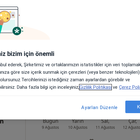
ık
Bugün
Yarın
Sal,
Çar,
9 Ağustos
10 Ağustos
11 Ağustos
12 Ağust
Online randevu erişime kapalı
iniz bizim için önemli
Randevu talep et
abul ederek, Şirketimiz ve ortaklarımızın istatistikler için veri toplam
çükçekmece
•
Harita
arınıza göre size içerik sunmak için çerezleri (veya benzer teknolojiler
 olursunuz.Tercihlerinizi istediğiniz zaman ayarlardan görebilir ve
lirsiniz. Daha fazla bilgi için inceleyiniz,
Gizlilik Politikası
ve
Çerez Poli
K
Ayarları Düzenle
in
Bugün
Yarın
Sal,
Çar,
9 Ağustos
10 Ağustos
11 Ağustos
12 Ağust