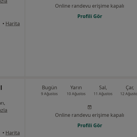
zla
Online randevu erişime kapalı
Profili Gör
•
Harita
l
Bugün
Yarın
Sal,
Çar,
9 Ağustos
10 Ağustos
11 Ağustos
12 Ağust
rı,
zla
Online randevu erişime kapalı
Profili Gör
mece
•
Harita