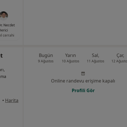
Dr. Necdet
Derici
l cerrahi
t
Bugün
Yarın
Sal,
Çar,
9 Ağustos
10 Ağustos
11 Ağustos
12 Ağust
rı,
izma
Online randevu erişime kapalı
Profili Gör
kmece
•
Harita