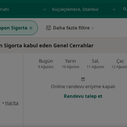
ilgi alanı ve hastalık, isim
örnek: İstanbul
ppon Sigorta
Daha fazla filtre
 Sigorta kabul eden Genel Cerrahlar
Bugün
Yarın
Sal,
Çar,
9 Ağustos
10 Ağustos
11 Ağustos
12 Ağust
Online randevu erişime kapalı
Randevu talep et
•
Harita