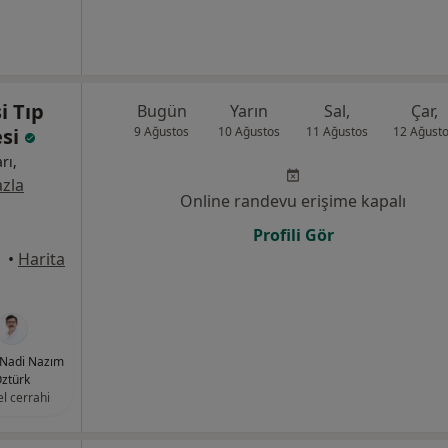
i Tıp
Bugün
Yarın
Sal,
Çar,
esi
9 Ağustos
10 Ağustos
11 Ağustos
12 Ağust
rı,
zla
Online randevu erişime kapalı
Profili Gör
•
Harita
 Nadi Nazım
ztürk
l cerrahi