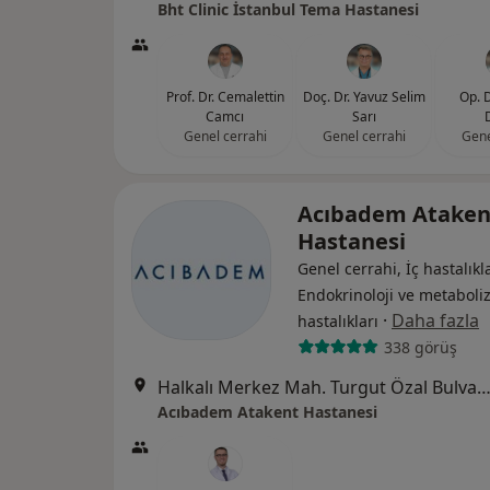
Bht Clinic İstanbul Tema Hastanesi
Prof. Dr. Cemalettin
Doç. Dr. Yavuz Selim
Op. 
Camcı
Sarı
Genel cerrahi
Genel cerrahi
Gene
Acıbadem Ataken
Hastanesi
Genel cerrahi, İç hastalıkla
Endokrinoloji ve metabol
·
Daha fazla
hastalıkları
338 görüş
Halkalı Merkez Mah. Turgut Özal Bulvarı No: 16, Küçükçe
Acıbadem Atakent Hastanesi