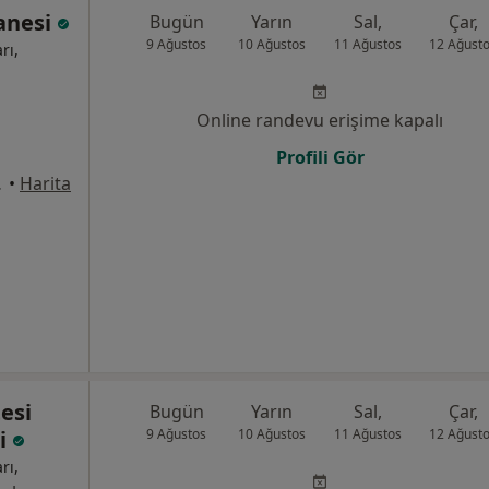
anesi
Bugün
Yarın
Sal,
Çar,
9 Ağustos
10 Ağustos
11 Ağustos
12 Ağust
rı,
Online randevu erişime kapalı
Profili Gör
çükçekmece
•
Harita
esi
Bugün
Yarın
Sal,
Çar,
i
9 Ağustos
10 Ağustos
11 Ağustos
12 Ağust
rı,