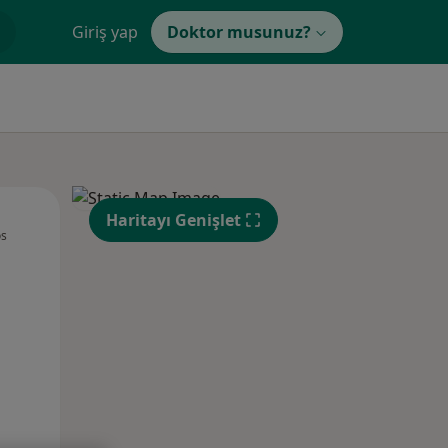
Giriş yap
Doktor musunuz?
Per,
Cum,
Cmt,
Haritayı Genişlet
os
13 Ağustos
14 Ağustos
15 Ağustos