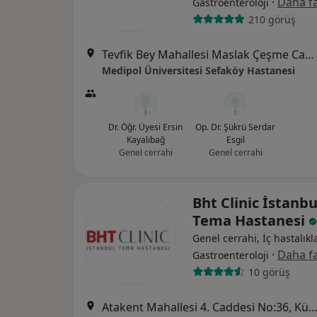
·
Daha fa
Gastroenteroloji
210 görüş
Tevfik Bey Mahallesi Maslak Çeşme Caddesi No:30, Küçükçekmece
Medipol Üniversitesi Sefaköy Hastanesi
Dr. Öğr. Üyesi Ersin
Op. Dr. Şükrü Serdar
Kayalıbağ
Esgil
Genel cerrahi
Genel cerrahi
Bht Clinic İstanbu
Tema Hastanesi
Genel cerrahi, İç hastalıkla
·
Daha fa
Gastroenteroloji
10 görüş
Atakent Mahallesi 4. Caddesi No:36, Küçükçek