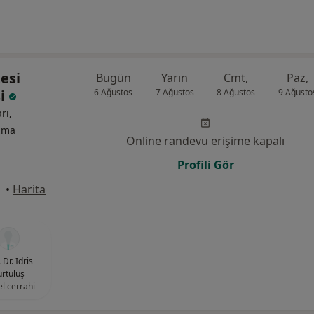
esi
Bugün
Yarın
Cmt,
Paz,
si
6 Ağustos
7 Ağustos
8 Ağustos
9 Ağusto
rı,
izma
Online randevu erişime kapalı
Profili Gör
üdar
•
Harita
 Dr. İdris
rtuluş
l cerrahi