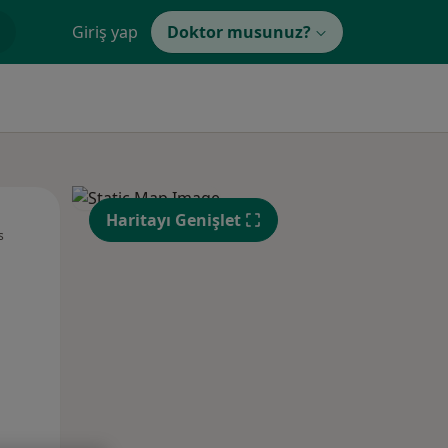
Giriş yap
Doktor musunuz?
Pzt,
Sal,
Çar,
Haritayı Genişlet
s
10 Ağustos
11 Ağustos
12 Ağustos