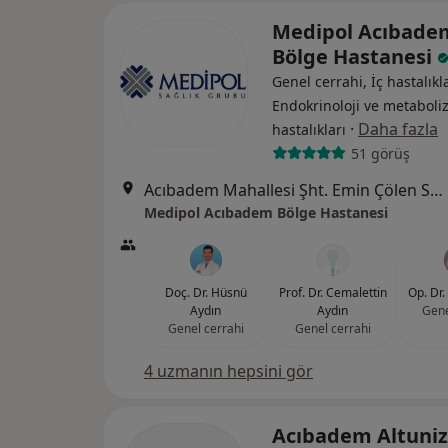
Medipol Acıbade
Bölge Hastanesi
Genel cerrahi, İç hastalıkla
Endokrinoloji ve metabol
·
Daha fazla
hastalıkları
51 görüş
Acıbadem Mahallesi Şht. Emin Çölen Sokağı No:4, Kadıköy
Medipol Acıbadem Bölge Hastanesi
Doç. Dr. Hüsnü
Prof. Dr. Cemalettin
Op. Dr.
Aydın
Aydın
Gene
Genel cerrahi
Genel cerrahi
4 uzmanın hepsini gör
Acıbadem Altuni