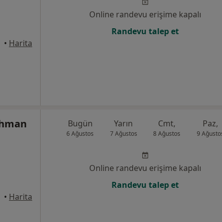
Online randevu erişime kapalı
Randevu talep et
•
Harita
rahman
Bugün
Yarın
Cmt,
Paz,
6 Ağustos
7 Ağustos
8 Ağustos
9 Ağusto
Online randevu erişime kapalı
Randevu talep et
•
Harita