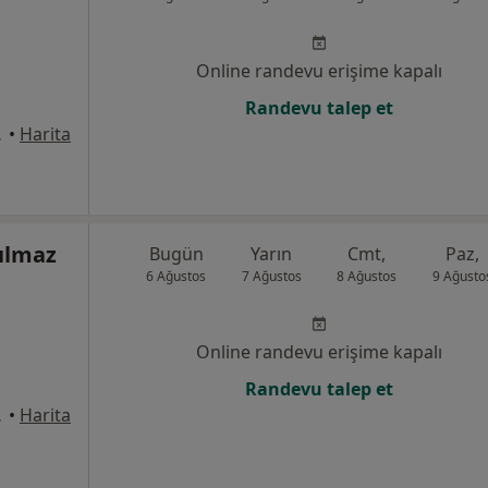
Online randevu erişime kapalı
Randevu talep et
31, Pendik
•
Harita
Yılmaz
Bugün
Yarın
Cmt,
Paz,
6 Ağustos
7 Ağustos
8 Ağustos
9 Ağusto
Online randevu erişime kapalı
Randevu talep et
31, Pendik
•
Harita