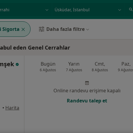
ilgi alanı ve hastalık, isim
örnek: İstanbul
i Sigorta
Daha fazla filtre
kabul eden Genel Cerrahlar
Şimşek
Bugün
Yarın
Cmt,
Paz,
6 Ağustos
7 Ağustos
8 Ağustos
9 Ağusto
Online randevu erişime kapalı
Randevu talep et
üdar
•
Harita