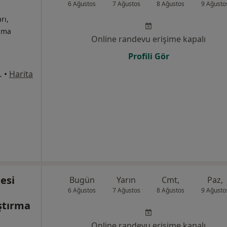
6 Ağustos
7 Ağustos
8 Ağustos
9 Ağusto
rı,
izma
Online randevu erişime kapalı
Profili Gör
k No:1, Üsküdar
•
Harita
esi
Bugün
Yarın
Cmt,
Paz,
6 Ağustos
7 Ağustos
8 Ağustos
9 Ağusto
ştırma
Online randevu erişime kapalı