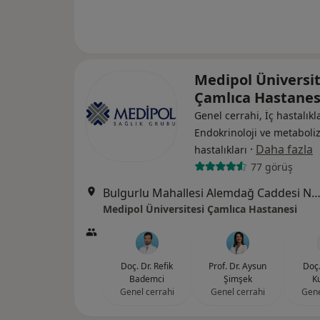
Medipol Üniversit
Çamlıca Hastane
Genel cerrahi, İç hastalıkla
Endokrinoloji ve metabol
·
Daha fazla
hastalıkları
77 görüş
Bulgurlu Mahallesi Alemdağ Caddesi No:100, Üsk
Medipol Üniversitesi Çamlıca Hastanesi
Doç. Dr. Refik
Prof. Dr. Aysun
Doç.
Bademci
Şimşek
Ku
Genel cerrahi
Genel cerrahi
Gene