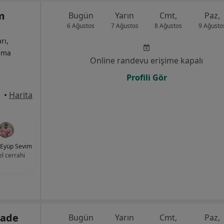
m
Bugün
Yarın
Cmt,
Paz,
6 Ağustos
7 Ağustos
8 Ağustos
9 Ağusto
rı,
izma
Online randevu erişime kapalı
Profili Gör
•
Harita
 Eyüp Sevim
l cerrahi
zade
Bugün
Yarın
Cmt,
Paz,