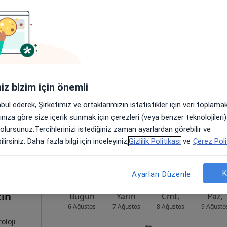
az
Bugün
Yarın
Cmt,
Paz,
6 Ağustos
7 Ağustos
8 Ağustos
9 Ağusto
Online randevu erişime kapalı
iniz bizim için önemli
Randevu talep et
abul ederek, Şirketimiz ve ortaklarımızın istatistikler için veri toplam
Harita
arınıza göre size içerik sunmak için çerezleri (veya benzer teknolojiler
 olursunuz.Tercihlerinizi istediğiniz zaman ayarlardan görebilir ve
lirsiniz. Daha fazla bilgi için inceleyiniz,
Gizlilik Politikası
ve
Çerez Poli
K
Ayarları Düzenle
tin
Bugün
Yarın
Cmt,
Paz,
6 Ağustos
7 Ağustos
8 Ağustos
9 Ağusto
oloji