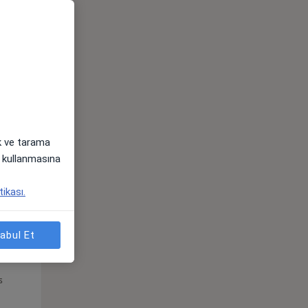
Pzt,
Sal,
Çar,
s
10 Ağustos
11 Ağustos
12 Ağustos
ak ve tarama
i) kullanmasına
tikası.
abul Et
Pzt,
Sal,
Çar,
s
10 Ağustos
11 Ağustos
12 Ağustos