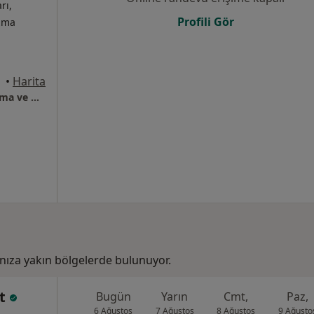
rı,
Profili Gör
izma
•
Harita
Başkent Üniversitesi İstanbul Sağlık Uygulama ve Araştırma Hastanesi
ıza yakın bölgelerde bulunuyor.
rt
Bugün
Yarın
Cmt,
Paz,
6 Ağustos
7 Ağustos
8 Ağustos
9 Ağusto