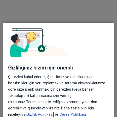
Medicana Bursa Hastanesi
Bu uzman ilgili adres için online danışmanlık/takvim sunmuyor.
Randevu talep et
Gizliliğiniz bizim için önemli
Çerezleri kabul ederek, Şirketimiz ve ortaklarımızın
Uzm. Dr. Gülay Kaplan
istatistikler için veri toplamak ve tarama alışkanlıklarınıza
Göğüs hastalıkları
göre size içerik sunmak için çerezleri (veya benzer
4 görüş
teknolojileri) kullanmasına izin vermiş
olursunuz.Tercihlerinizi istediğiniz zaman ayarlardan
Odunluk Mahallesi, İzmir Yolu Cd No:41, Nilüfer
•
Harita
görebilir ve güncelleyebilirsiniz. Daha fazla bilgi için
Medicana Bursa Hastanesi
inceleyiniz,
Gizlilik Politikası
ve
Çerez Politikası.