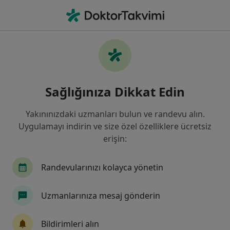
An
Göğüs Hastalıkları • Türkiye, Bursa
Filters
Sigorta:
HDI Sigorta
Bursa bölgesinde HDI Sigorta kabul eden
Sağlığınıza Dikkat Edin
Göğüs Hastalıkları Doktorları
Yakınınızdaki uzmanları bulun ve randevu alın.
Uygulamayı indirin ve size özel özelliklere ücretsiz
erişin:
Randevularınızı kolayca yönetin
Uzmanlarınıza mesaj gönderin
Uzm. Dr. İbrahim Ocak
Göğüs hastalıkları
Bildirimleri alın
20 görüş