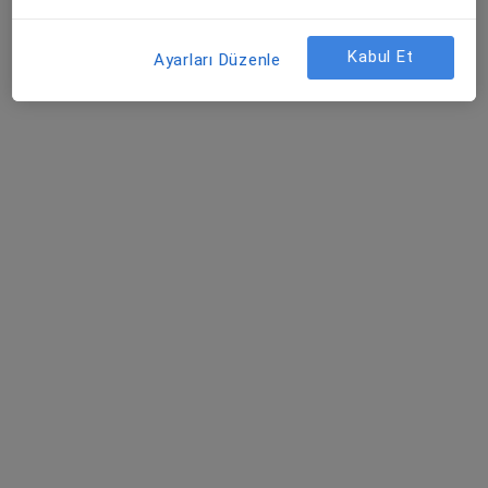
Bu uzman ilgili adres için online danışmanlık/takvim sunmuyor.
Randevu talep et
Kabul Et
Ayarları Düzenle
Özel Aritmi Osmangazi Hastanesi
·
Daha
Göğüs hastalıkları, İç hastalıkları, Gastroenteroloji
fazla
212 görüş
Ulu Mahallesi Ulubatlı Hasan Bulvarı No:48-62, Osmangazi
•
Harita
Özel Aritmi Osmangazi Hastanesi