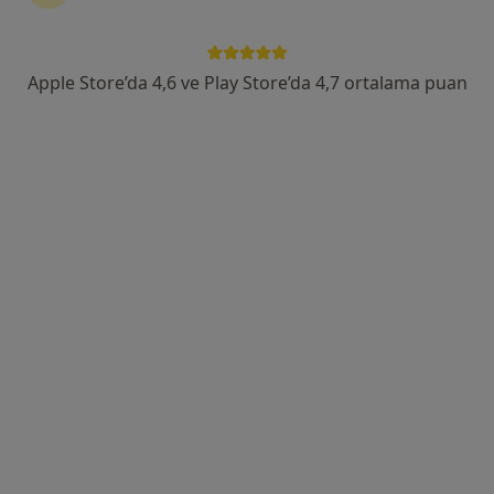
Fevzi Çakmak Caddesi No:76, Bursa
•
Harita
Bursa WM Medicalpark Hastanesi Göğüs Hastalıkları Polikliniği ve Kliniği
Apple Store’da 4,6 ve Play Store’da 4,7 ortalama puan
Bu uzman ilgili adres için online danışmanlık/takvim sunmuyor.
Randevu talep et
Uzm. Dr. Başak Burgazlıoğlu
Göğüs hastalıkları
29 görüş
Odunluk Mahallesi, İzmir Yolu Cd No:41, Nilüfer
•
Harita