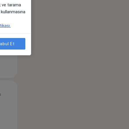
ak ve tarama
i) kullanmasına
Pzt,
Sal,
Çar,
s
10 Ağustos
11 Ağustos
12 Ağustos
tikası.
abul Et
Pzt,
Sal,
Çar,
s
10 Ağustos
11 Ağustos
12 Ağustos