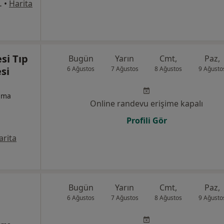
ası Karşısı, Osmangazi
•
Harita
si Tıp
Bugün
Yarın
Cmt,
Paz,
si
6 Ağustos
7 Ağustos
8 Ağustos
9 Ağusto
izma
Online randevu erişime kapalı
Profili Gör
arita
Bugün
Yarın
Cmt,
Paz,
6 Ağustos
7 Ağustos
8 Ağustos
9 Ağusto