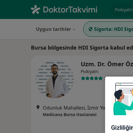
Uzmanlık, 
Uygun tarihler
Sigorta:
HDI Sig
Bursa bölgesinde HDI Sigorta kabul ede
Uzm. Dr. Ömer Ö
Psikiyatri
2 görüş
Odunluk Mahallesi, İzmir Yolu Cd No:41, Nilüfer
Medicana Bursa Hastanesi
Gizliliğ