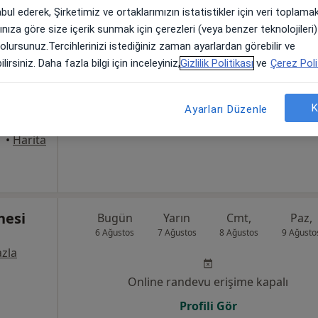
abul ederek, Şirketimiz ve ortaklarımızın istatistikler için veri toplam
arınıza göre size içerik sunmak için çerezleri (veya benzer teknolojiler
ngazi
Bugün
Yarın
Cmt,
Paz,
 olursunuz.Tercihlerinizi istediğiniz zaman ayarlardan görebilir ve
6 Ağustos
7 Ağustos
8 Ağustos
9 Ağusto
lirsiniz. Daha fazla bilgi için inceleyiniz,
Gizlilik Politikası
ve
Çerez Poli
zla
Online randevu erişime kapalı
K
Ayarları Düzenle
Profili Gör
•
Harita
nesi
Bugün
Yarın
Cmt,
Paz,
6 Ağustos
7 Ağustos
8 Ağustos
9 Ağusto
zla
Online randevu erişime kapalı
Profili Gör