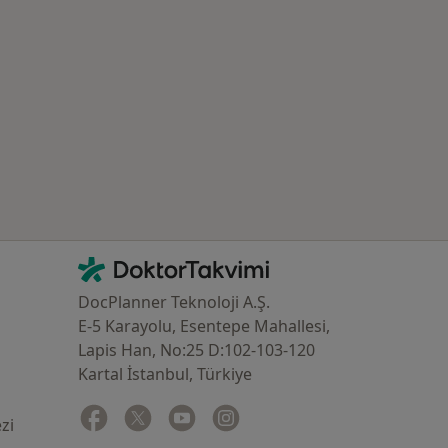
azlası: Yakın zamanda aranan bazı hastalıklar
İletişim
DoktorTakvimi - Ana Sayfa
DocPlanner Teknoloji A.Ş.
E-5 Karayolu, Esentepe Mahallesi,
Lapis Han, No:25 D:102-103-120
Kartal İstanbul, Türkiye
Facebook
yeni bir sekmede açılır
Twitter
yeni bir sekmede açılır
Youtube
yeni bir sekmede açılır
Instagram
yeni bir sekmede açılır
zi