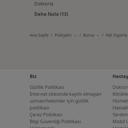
Doktorla
Daha fazla (13)
Kategoride daha fazlası: HDI Sigo
Ana Sayfa
Psikiyatri
Bursa
Hdi Sigorta
Şehir değiştir
Şehir değiştir
Biz
Hastay
Gizlilik Politikası
Doktor
İnternet sitesinde kayıtlı olmayan
Klinikl
uzman/hekimler i̇çin gizlilik
Hizmet
politikası
Hastali
Çerez Politikası
Yardım
Bilgi Güvenliği Politikası
Mobil 