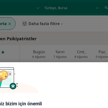
ilgi alanı ve hastalık, isim
örnek: İstanbul
orta
Daha fazla filtre
n Psikiyatristler
z
Bugün
Yarın
Cmt,
Paz,
6 Ağustos
7 Ağustos
8 Ağustos
9 Ağusto
Online randevu erişime kapalı
Telefonla ulaşın
•
Harita
iniz bizim için önemli