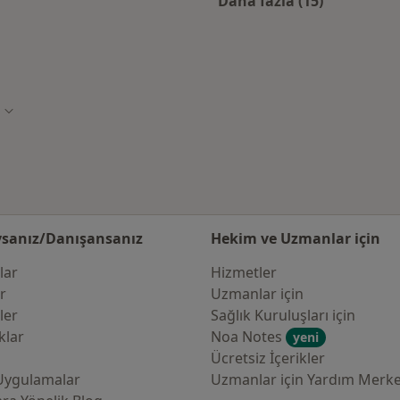
Daha fazla (15)
Kategoride daha f
rta kabul eden diğer doktorlar
Şehir değiştir
sanız/Danışansanız
Hekim ve Uzmanlar için
lar
Hizmetler
er
Uzmanlar için
ler
Sağlık Kuruluşları için
klar
Noa Notes
yeni
Ücretsiz İçerikler
Uygulamalar
Uzmanlar için Yardım Merke