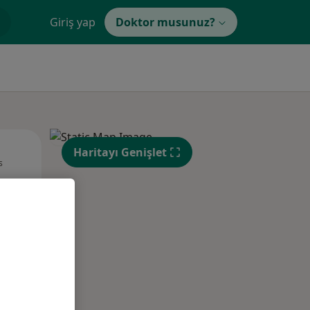
Giriş yap
Doktor musunuz?
Pzt,
Sal,
Çar,
Haritayı Genişlet
s
10 Ağustos
11 Ağustos
12 Ağustos