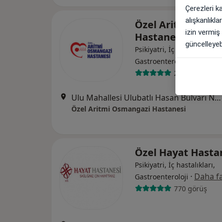
Çerezleri k
alışkanlıkl
Özel Aritmi Osma
izin vermiş
Hastanesi
güncelleyebi
Psikiyatri, İç hastalıkları,
·
Daha fa
Gastroenteroloji
212 görüş
Ulu Mahallesi Ulubatlı Hasan Bulvarı No:48-62, Osmangazi
Özel Aritmi Osmangazi Hastanesi
Özel Hayat Hasta
Psikiyatri, İç hastalıkları,
·
Daha fa
Gastroenteroloji
770 görüş