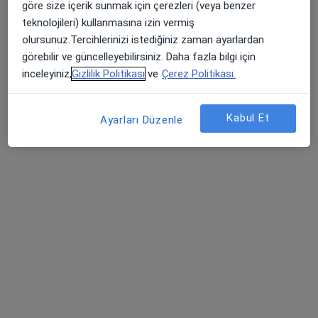
göre size içerik sunmak için çerezleri (veya benzer
Bu uzman ilgili adres için online danışmanlık/takvim sunmuyor.
teknolojileri) kullanmasına izin vermiş
olursunuz.Tercihlerinizi istediğiniz zaman ayarlardan
Randevu talep et
görebilir ve güncelleyebilirsiniz. Daha fazla bilgi için
inceleyiniz,
Gizlilik Politikası
ve
Çerez Politikası.
Kabul Et
Ayarları Düzenle
Özel Hayat Hastanesi
·
Daha fazla
Psikiyatri, İç hastalıkları, Gastroenteroloji
773 görüş
Ankara Yolu Caddesi No:44 Büyükşehir Belediye Binası Karşısı, Osmangazi
•
Harita
Özel Hayat Hastanesi
Bu kurumda online uygunluğu bulunan bir doktor veya uzman bulunamadı