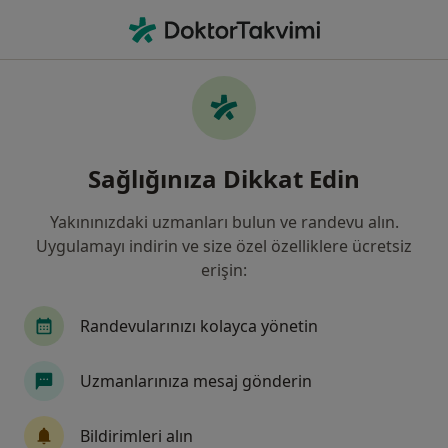
An
Psikiyatri • Türkiye, Bursa
Filters
Sigorta:
T.C. Ziraat Bankası A
Bursa bölgesinde T.C. Ziraat Bankası A.Ş.
Sağlığınıza Dikkat Edin
Mensupları kabul eden Psikiyatristler
Yakınınızdaki uzmanları bulun ve randevu alın.
Uygulamayı indirin ve size özel özelliklere ücretsiz
erişin:
Randevularınızı kolayca yönetin
Uzmanlarınıza mesaj gönderin
Özel Aritmi Osmangazi Hastanesi
·
Daha fazla
Psikiyatri, İç hastalıkları, Gastroenteroloji
Bildirimleri alın
212 görüş