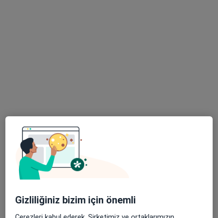
Acıbadem Kayseri Hastanesi
Bu uzman ilgili adres için online danışmanlık/takvim sunmuyor.
Randevu talep et
Op. Dr. Kenan Uğurlu
Göz hastalıkları
13 görüş
Hastane Caddesi Kenarcık Sok No:10, Kocasinan
•
Harita
Gizliliğiniz bizim için önemli
Özel Dünyam Hastanesi
Çerezleri kabul ederek, Şirketimiz ve ortaklarımızın