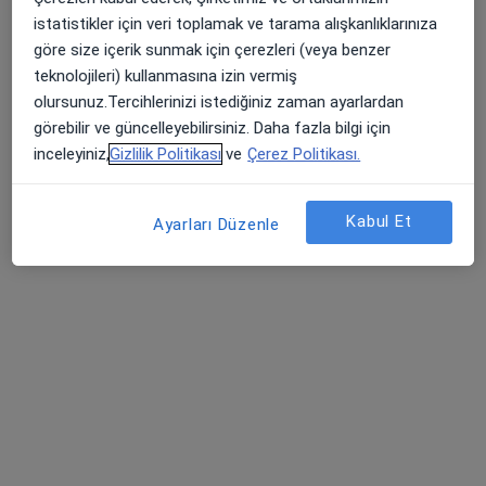
Bu uzman ilgili adres için online danışmanlık/takvim sunmuyor.
istatistikler için veri toplamak ve tarama alışkanlıklarınıza
göre size içerik sunmak için çerezleri (veya benzer
Randevu talep et
teknolojileri) kullanmasına izin vermiş
olursunuz.Tercihlerinizi istediğiniz zaman ayarlardan
görebilir ve güncelleyebilirsiniz. Daha fazla bilgi için
inceleyiniz,
Gizlilik Politikası
ve
Çerez Politikası.
Kabul Et
Ayarları Düzenle
Op. Dr. Halil Bayer
Göz hastalıkları
1 görüş
Hastane Caddesi Kenarcık Sok No:10, Kocasinan
•
Harita
Özel Dünyam Hastanesi
Bu uzman ilgili adres için online danışmanlık/takvim sunmuyor.