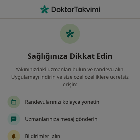
An
Göz Hastalıkları • Kayseri, Kayseri
Filters
Sigorta:
Anadolu Sigorta
Kayseri bölgesinde Anadolu Sigorta kabul
Sağlığınıza Dikkat Edin
eden Göz Doktorları
Yakınınızdaki uzmanları bulun ve randevu alın.
Uygulamayı indirin ve size özel özelliklere ücretsiz
erişin:
Randevularınızı kolayca yönetin
Uzmanlarınıza mesaj gönderin
Özel Melikgazi Hastanesi
·
Daha fazla
Göz hastalıkları, İç hastalıkları, Kardiyoloji
Bildirimleri alın
77 görüş