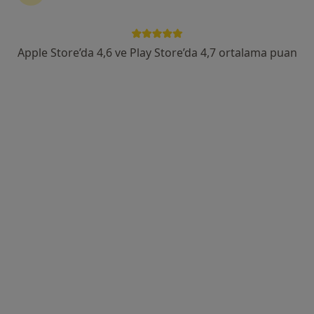
Alpaslan, Gökçe Fidan Sk.Sokak No: 6 (Kayseripark AVM arkası), Melikgazi
•
Harita
Özel Melikgazi Hastanesi
Apple Store’da 4,6 ve Play Store’da 4,7 ortalama puan
Bu kurumda online uygunluğu bulunan bir doktor veya uzman bulunamadı
Profili Gör
Prof. Dr. Altan Göktaş
Göz hastalıkları
52 görüş
Mustafa Kemal Paşa Bulvarı, Melikgazi
•
Harita