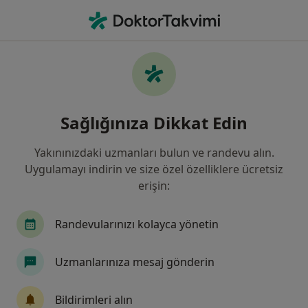
An
Ne arıyorsunuz?
Ana Sayfa
Diyetisyen
Antalya
Gülrüya Kurnaz
Şehir değiştir
Sağlığınıza Dikkat Edin
Yakınınızdaki uzmanları bulun ve randevu alın.
Uygulamayı indirin ve size özel özelliklere ücretsiz
erişin:
Dyt.
Gülrüya Kurnaz
uzmanliklar hakkinda
Diyetisyen
·
Daha fazla
Randevularınızı kolayca yönetin
Antalya
1 adres
113 görüş
Uzmanlarınıza mesaj gönderin
Randevu al
Bildirimleri alın