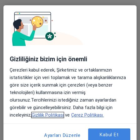
Antalya
Gülrüya Kurnaz Sağlıklı Beslenme ve Kilo Yönetimi
Merkezi
Diğer Hizmetler
Alkali Diyet
Anoreksiya ve Bulimia Hastalarında Beslenme
Gizliliğiniz bizim için önemli
Bariatri Diyetisyenliği
Çerezleri kabul ederek, Şirketimiz ve ortaklarımızın
istatistikler için veri toplamak ve tarama alışkanlıklarınıza
Bebek Beslenmesi
göre size içerik sunmak için çerezleri (veya benzer
Diyabet Diyeti
teknolojileri) kullanmasına izin vermiş
olursunuz.Tercihlerinizi istediğiniz zaman ayarlardan
Enteral Beslenme
görebilir ve güncelleyebilirsiniz. Daha fazla bilgi için
inceleyiniz,
Gizlilik Politikası
ve
Çerez Politikası.
Gebelik ve Beslenme
Gebelik Ve Emziklilikte Beslenme
Kabul Et
Ayarları Düzenle