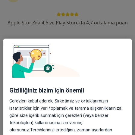
devam ettirmek için online danışmanlığı seçin. Eğer
ihtiyacınız varsa, muayenehane ziyareti için de
randevu alabilirsiniz.
Apple Store’da 4,6 ve Play Store’da 4,7 ortalama puan
Uzmanları göster
Nasıl çalışır?
Ayak mantarı ile ilgilenen uzmanlardan
bazıları
Gizliliğiniz bizim için önemli
Seher Tutkun
Çerezleri kabul ederek, Şirketimiz ve ortaklarımızın
Dermatoloji
istatistikler için veri toplamak ve tarama alışkanlıklarınıza
Bursa
göre size içerik sunmak için çerezleri (veya benzer
teknolojileri) kullanmasına izin vermiş
Pınar Yönter Oğuz
olursunuz.Tercihlerinizi istediğiniz zaman ayarlardan