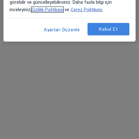
görebilir ve güncelleyebilirsiniz. Daha fazla bilgi için
Dermatoloji
inceleyiniz,
Gizlilik Politikası
ve
Çerez Politikası.
İstanbul
Kabul Et
Ayarları Düzenle
Murat Yılmaz
Dermatoloji
İstanbul
Deniz Arsan Sır
Dermatoloji
Ankara
Harika Ödemiş
Dermatoloji
İstanbul