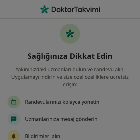
An
Ne arıyorsunuz?
Ana Sayfa
Hastalıklar
Ayak Mantarı
Ayak mantarı - Bilgi, uzmanları,
Sağlığınıza Dikkat Edin
sıkça sorulan sorular
Yakınınızdaki uzmanları bulun ve randevu alın.
Uygulamayı indirin ve size özel özelliklere ücretsiz
erişin:
Bilgi
Randevularınızı kolayca yönetin
Uzmanlarınıza mesaj gönderin
Sağlığınızı ertelemeyin
Evinizden ayrılmadan tedavinizi başlatmak veya
Bildirimleri alın