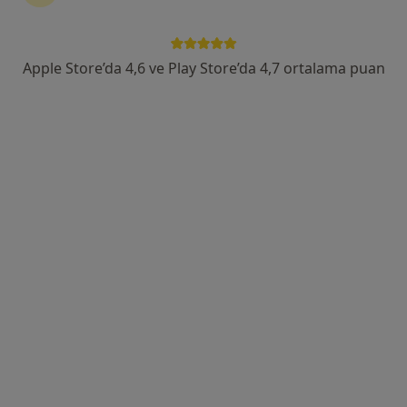
Uzm. Dt. Tansu Erakman
Diş hekimi, Ağız diş ve çene cerrahisi
Apple Store’da 4,6 ve Play Store’da 4,7 ortalama puan
99 görüş
Barbaros, Buğday Sk., Çankaya
•
Harita
Uzm. Dr. Tansu ERAKMAN Muayehanesi
Bu uzman ilgili adres için online danışmanlık/takvim sunmuyor.
Randevu talep et