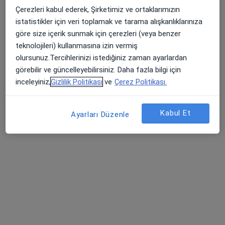
Çerezleri kabul ederek, Şirketimiz ve ortaklarımızın
istatistikler için veri toplamak ve tarama alışkanlıklarınıza
göre size içerik sunmak için çerezleri (veya benzer
Uzm. Fzt. Ecem Berk Aydoğdu
teknolojileri) kullanmasına izin vermiş
Fizyoterapi ve rehabilitasyon
olursunuz.Tercihlerinizi istediğiniz zaman ayarlardan
77 görüş
görebilir ve güncelleyebilirsiniz. Daha fazla bilgi için
inceleyiniz,
Gizlilik Politikası
ve
Çerez Politikası.
Adres
Online
Kabul Et
Ayarları Düzenle
Konutkent mahallesi 3028. cadde SMK Tower kat 4 daire 21, Ankara
•
Harita
Uzm.Fzt. Ecem Berk Aydogdu
Bu uzman ilgili adres için online danışmanlık/takvim sunmuyor.
Randevu talep et