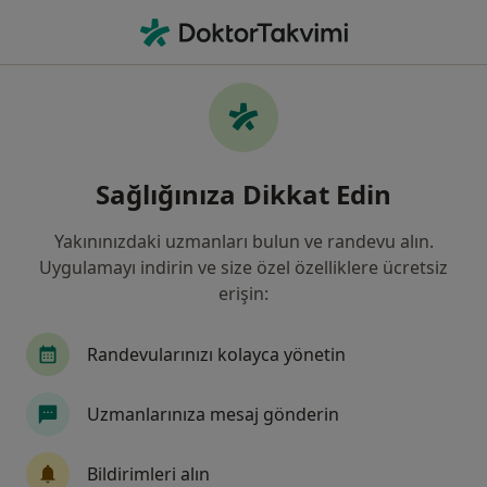
An
Çene Eklem Ağrıları • Ankara, Türkiye
Filters
• 1
Sigorta
Harita
Çene Eklem Ağrıları, Ankara
Sağlığınıza Dikkat Edin
Yakınınızdaki uzmanları bulun ve randevu alın.
Hangi uzmanlığı aramıştınız?
Uygulamayı indirin ve size özel özelliklere ücretsiz
Fizyoterapi Ve Rehabilitasyon
Ağız Diş Ve Çene
erişin:
Randevularınızı kolayca yönetin
Uzmanlarınıza mesaj gönderin
Bildirimleri alın