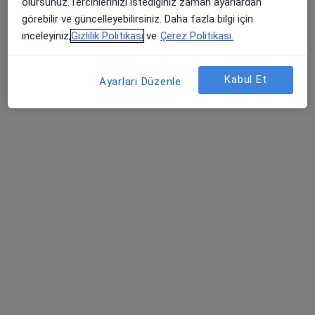
olursunuz.Tercihlerinizi istediğiniz zaman ayarlardan
Bu uzman ilgili adres için online danışmanlık/takvim sunmuyor.
görebilir ve güncelleyebilirsiniz. Daha fazla bilgi için
inceleyiniz,
Gizlilik Politikası
ve
Çerez Politikası.
Randevu talep et
Kabul Et
Ayarları Düzenle
Dr. Öğr. Üyesi Hatice Miray Uyan
Diş hekimi, Endodonti
Tem Avrupa Otoyolu Göztepe Çıkışı No: 1Bağcılar, İstanbul
•
Harita
Bağcılar Medipol Mega Üniversite Hastanesi
Bu uzman ilgili adres için online danışmanlık/takvim sunmuyor.