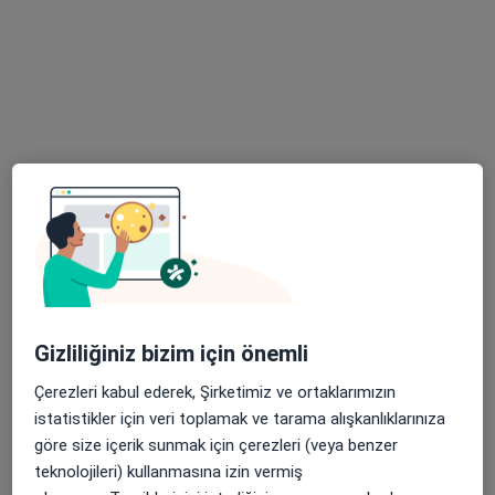
Tem Avrupa Otoyolu Göztepe Çıkışı No: 1Bağcılar, İstanbul
•
Harita
Bağcılar Medipol Mega Üniversite Hastanesi
Bu uzman ilgili adres için online danışmanlık/takvim sunmuyor.
Randevu talep et
Gizliliğiniz bizim için önemli
Dr. Öğr. Üyesi Pınar Gezer
Çerezleri kabul ederek, Şirketimiz ve ortaklarımızın
istatistikler için veri toplamak ve tarama alışkanlıklarınıza
Diş hekimi
göre size içerik sunmak için çerezleri (veya benzer
Tem Avrupa Otoyolu Göztepe Çıkışı No: 1Bağcılar, İstanbul
•
Harita
teknolojileri) kullanmasına izin vermiş
Bağcılar Medipol Mega Üniversite Hastanesi