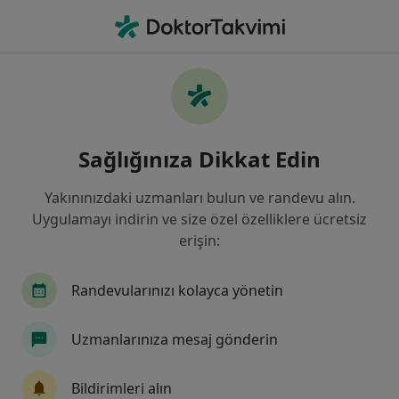
An
Diş Çene Ve Yüz Bölgesi Gelişim Yetersizlikleri • Başakşehir, İstanbul
Filters
• 1
Sigorta
Harita
Diş Çene ve Yüz Bölgesi Gelişim
Sağlığınıza Dikkat Edin
Yetersizlikleri, Başakşehir
Yakınınızdaki uzmanları bulun ve randevu alın.
Uygulamayı indirin ve size özel özelliklere ücretsiz
Hangi uzmanlığı aramıştınız?
erişin:
Diş Hekimi
İç Hastalıkları
Kardiyoloji
Randevularınızı kolayca yönetin
Uzmanlarınıza mesaj gönderin
Bildirimleri alın