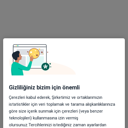
Tem Avrupa Otoyolu Göztepe Çıkışı No: 1Bağcılar, İstanbul
•
Harita
Bağcılar Medipol Mega Üniversite Hastanesi
Bu uzman ilgili adres için online danışmanlık/takvim sunmuyor.
Randevu talep et
Gizliliğiniz bizim için önemli
Çerezleri kabul ederek, Şirketimiz ve ortaklarımızın
Dt. Beste Gündüz
istatistikler için veri toplamak ve tarama alışkanlıklarınıza
Diş hekimi
göre size içerik sunmak için çerezleri (veya benzer
teknolojileri) kullanmasına izin vermiş
Tem Avrupa Otoyolu Göztepe Çıkışı No: 1Bağcılar, İstanbul
•
Harita
olursunuz.Tercihlerinizi istediğiniz zaman ayarlardan
Bağcılar Medipol Mega Üniversite Hastanesi