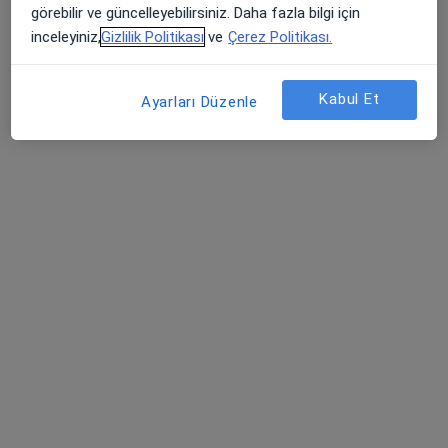
görebilir ve güncelleyebilirsiniz. Daha fazla bilgi için
Bu uzman ilgili adres için online danışmanlık/takvim sunmuyor.
inceleyiniz,
Gizlilik Politikası
ve
Çerez Politikası.
Randevu talep et
Kabul Et
Ayarları Düzenle
Dr. Öğr. Üyesi Hatice Miray Uyan
Diş hekimi, Endodonti
Tem Avrupa Otoyolu Göztepe Çıkışı No: 1Bağcılar, İstanbul
•
Harita
Bağcılar Medipol Mega Üniversite Hastanesi
Bu uzman ilgili adres için online danışmanlık/takvim sunmuyor.