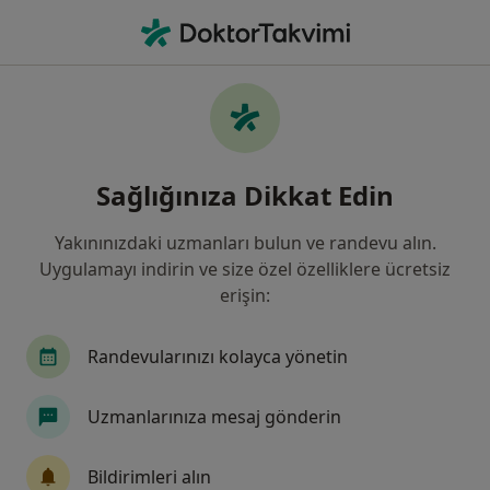
An
Periimplantitis • Başakşehir, İstanbul
Filters
• 1
Sigorta
Harita
Periimplantitis, Başakşehir
Sağlığınıza Dikkat Edin
Yakınınızdaki uzmanları bulun ve randevu alın.
Hangi uzmanlığı aramıştınız?
Uygulamayı indirin ve size özel özelliklere ücretsiz
Diş Hekimi
İç Hastalıkları
Kardiyoloji
erişin:
Randevularınızı kolayca yönetin
Uzmanlarınıza mesaj gönderin
Bildirimleri alın