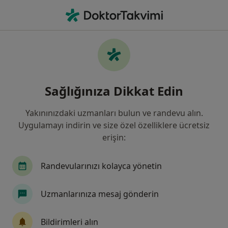
An
Katarakt • Ümraniye, İstanbul
Filters
• 1
Sigorta
Harita
Katarakt, Ümraniye
Sağlığınıza Dikkat Edin
Yakınınızdaki uzmanları bulun ve randevu alın.
Hangi uzmanlığı aramıştınız?
Uygulamayı indirin ve size özel özelliklere ücretsiz
Göz Hastalıkları
İç Hastalıkları
Çocuk Sağl
erişin:
Randevularınızı kolayca yönetin
Uzmanlarınıza mesaj gönderin
Bildirimleri alın