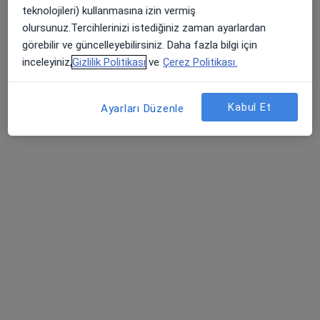
Göz hastalıkları
teknolojileri) kullanmasına izin vermiş
14 görüş
olursunuz.Tercihlerinizi istediğiniz zaman ayarlardan
görebilir ve güncelleyebilirsiniz. Daha fazla bilgi için
Alemdağ Caddesi No: 103 Namazgah, Üsküdar
•
Harita
inceleyiniz,
Gizlilik Politikası
ve
Çerez Politikası.
Medicana Çamlıca Tıp Merkezi
Bu uzman ilgili adres için online danışmanlık/takvim sunmuyor.
Kabul Et
Ayarları Düzenle
Randevu talep et
Op. Dr. Ayla Kut
Göz hastalıkları
1 görüş