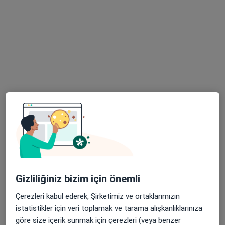
Op. Dr. Ahmet Selim
Göz hastalıkları
Alemdağ Yanyolu Cad. No:36, Üsküdar
•
Harita
Özel Çamlıca Erdem Hastanesi
Bu uzman ilgili adres için online danışmanlık/takvim sunmuyor.
Randevu talep et
Gizliliğiniz bizim için önemli
Çerezleri kabul ederek, Şirketimiz ve ortaklarımızın
istatistikler için veri toplamak ve tarama alışkanlıklarınıza
Op. Dr. Rumil Babayev
göre size içerik sunmak için çerezleri (veya benzer