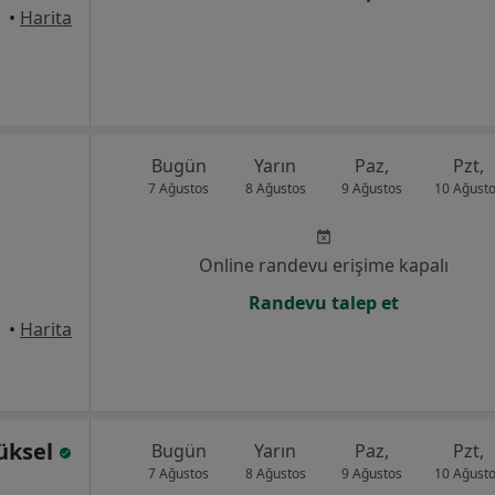
•
Harita
Bugün
Yarın
Paz,
Pzt,
7 Ağustos
8 Ağustos
9 Ağustos
10 Ağust
Online randevu erişime kapalı
Randevu talep et
•
Harita
Yüksel
Bugün
Yarın
Paz,
Pzt,
7 Ağustos
8 Ağustos
9 Ağustos
10 Ağust