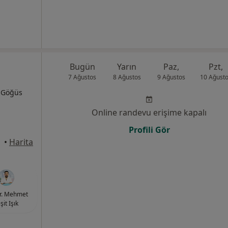
Bugün
Yarın
Paz,
Pzt,
7 Ağustos
8 Ağustos
9 Ağustos
10 Ağust
, Göğüs
Online randevu erişime kapalı
Profili Gör
•
Harita
r. Mehmet
şit Işık