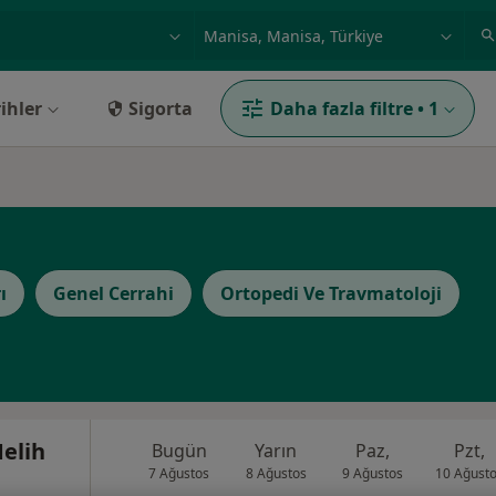
ilgi alanı ve hastalık, isim
örnek: İstanbul
ihler
Sigorta
Daha fazla filtre
•
1
ı
Genel Cerrahi
Ortopedi Ve Travmatoloji
elih
Bugün
Yarın
Paz,
Pzt,
7 Ağustos
8 Ağustos
9 Ağustos
10 Ağust