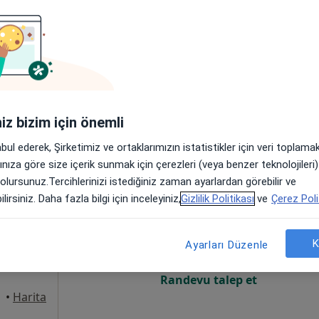
Online randevu erişime kapalı
Randevu talep et
•
Harita
iniz bizim için önemli
abul ederek, Şirketimiz ve ortaklarımızın istatistikler için veri toplam
arınıza göre size içerik sunmak için çerezleri (veya benzer teknolojiler
 olursunuz.Tercihlerinizi istediğiniz zaman ayarlardan görebilir ve
gül
Bugün
Yarın
Paz,
Pzt,
lirsiniz. Daha fazla bilgi için inceleyiniz,
Gizlilik Politikası
ve
Çerez Poli
7 Ağustos
8 Ağustos
9 Ağustos
10 Ağust
K
Ayarları Düzenle
Online randevu erişime kapalı
Randevu talep et
•
Harita