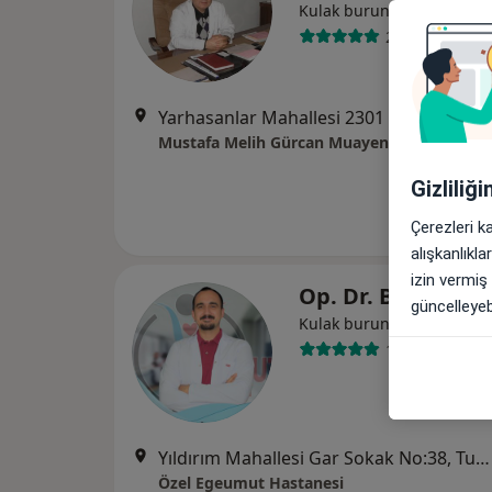
Kulak burun boğaz
28 görüş
Yarhasanlar Mahallesi 2301 Sokak No: 2/2 (Belediye Su İşleri Müdürlüğü Karşısı), Manisa
Mustafa Melih Gürcan Muayenehanesi
Gizliliğ
Çerezleri k
alışkanlıkl
izin vermiş
Op. Dr. Basri Can
güncelleyebi
Kulak burun boğaz
1 görüş
Yıldırım Mahallesi Gar Sokak No:38, Turgutlu
Özel Egeumut Hastanesi