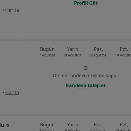
Profili Gör
nisa
•
Harita
Bugün
Yarın
Paz,
Pzt,
7 Ağustos
8 Ağustos
9 Ağustos
10 Ağust
Online randevu erişime kapalı
Randevu talep et
•
Harita
rlu
Bugün
Yarın
Paz,
Pzt,
7 Ağustos
8 Ağustos
9 Ağustos
10 Ağust