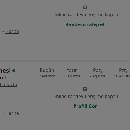
Online randevu erişime kapalı
Randevu talep et
•
Harita
anesi
Bugün
Yarın
Paz,
Pzt,
7 Ağustos
8 Ağustos
9 Ağustos
10 Ağust
ocuk
ha fazla
Online randevu erişime kapalı
Profili Gör
•
Harita