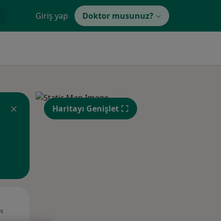
Giriş yap
Doktor musunuz?
Haritayı Genişlet
Sal,
Çar,
Per,
os
11 Ağustos
12 Ağustos
13 Ağustos