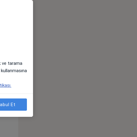
ak ve tarama
i) kullanmasına
Sal,
Çar,
Per,
tikası.
os
11 Ağustos
12 Ağustos
13 Ağustos
abul Et