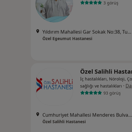
3 görüş
Yıldırım Mahallesi Gar Sokak No:38, Turgutlu
Özel Egeumut Hastanesi
Özel Salihli Hast
İç hastalıkları, Nöroloji, Ç
·
Da
sağlığı ve hastalıkları
93 görüş
Cumhuriyet Mahallesi Menderes Bulvarı No:48, Manisa
Özel Salihli Hastanesi