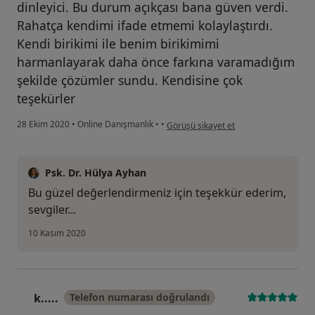
dinleyici. Bu durum açıkçası bana güven verdi.
Rahatça kendimi ifade etmemi kolaylaştırdı.
Kendi birikimi ile benim birikimimi
harmanlayarak daha önce farkına varamadığım
şekilde çözümler sundu. Kendisine çok
teşekürler
kullanıcının görüşüne göre mu...
28 Ekim 2020
•
Online Danışmanlık
•
•
Görüşü şikayet et
Psk. Dr. Hülya Ayhan
Bu güzel değerlendirmeniz için teşekkür ederim,
sevgiler...
10 Kasım 2020
k.....
Telefon numarası doğrulandı
K