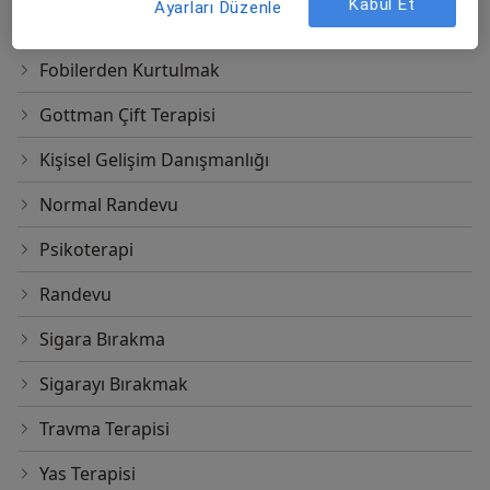
Kabul Et
Ayarları Düzenle
Evlilik Öncesi Danışmanlık
Fobilerden Kurtulmak
Gottman Çift Terapisi
Kişisel Gelişim Danışmanlığı
Normal Randevu
Psikoterapi
Randevu
Sigara Bırakma
Sigarayı Bırakmak
Travma Terapisi
Yas Terapisi