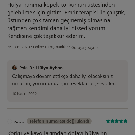
Hülya hanıma köpek korkumun üstesinden
gelebilmek için gittim. Emdr terapisi ile çalıştık,
üstünden çok zaman geçmemiş olmasına
rağmen kendimi daha iyi hissediyorum.
Kendisine çok teşekkür ederim.
kullanıcının görüşüne göre k.....
26 Ekim 2020
•
Online Danışmanlık
•
•
Görüşü şikayet et
Psk. Dr. Hülya Ayhan
Çalışmaya devam ettikçe daha iyi olacaksınız
umarım, yorumunuz için teşekkürler, sevgiler...
10 Kasım 2020
s.....
Telefon numarası doğrulandı
S
Korku ve kaygılarımdan dolayı hülya hn