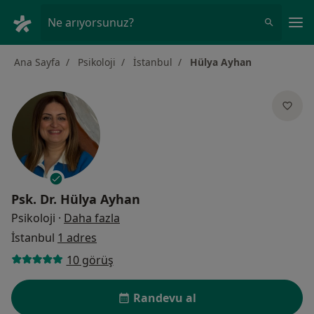
An
Ne arıyorsunuz?
Ana Sayfa
Psikoloji
İstanbul
Hülya Ayhan
Psk. Dr.
Hülya Ayhan
uzmanliklar hakkinda
Psikoloji
·
Daha fazla
İstanbul
1 adres
10 görüş
Randevu al