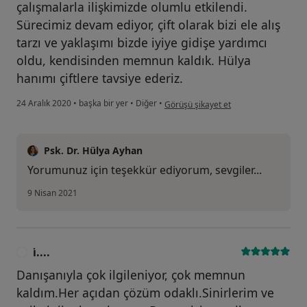
çalışmalarla ilişkimizde olumlu etkilendi.
Sürecimiz devam ediyor, çift olarak bizi ele alış
tarzı ve yaklaşımı bizde iyiye gidişe yardımcı
oldu, kendisinden memnun kaldık. Hülya
hanımı çiftlere tavsiye ederiz.
kullanıcının görüşüne göre a.....
24 Aralık 2020
•
başka bir yer
•
Diğer
•
Görüşü şikayet et
Psk. Dr. Hülya Ayhan
Yorumunuz için teşekkür ediyorum, sevgiler...
9 Nisan 2021
i̇....
I
Danışanıyla çok ilgileniyor, çok memnun
kaldım.Her açıdan çözüm odaklı.Sinirlerim ve