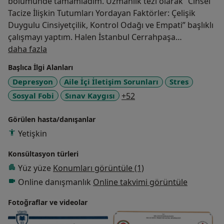
bölümünde tamamladım. Uzmanlık tezi olarak “Cinsel
Tacize İlişkin Tutumları Yordayan Faktörler: Çelişik
Duygulu Cinsiyetçilik, Kontrol Odağı ve Empati” başlıklı
çalışmayı yaptım. Halen İstanbul Cerrahpaşa
Hakkımda
Üniversitesi Adli Tıp ve Adli Bilimler Entitüsü Sosyal
daha fazla
Bilimler Anabilim Dalı’nda Doktora eğitimime devam
Başlıca İlgi Alanları
etmekteyim. Mesleki kariyerimi hem akademik hem de
Depresyon
Aile İçi İletişim Sorunları
Stres
klinik alanda sürdürmekteyim.
a11y_sr_more_diseases
Sosyal Fobi
Sınav Kaygısı
+52
Bugüne kadar Bilişsel Davranışcı Terapi, Bilişsel
Görülen hasta/danışanlar
Varoluşçu Terapi, Çözüm Odaklı Terapi, EMDR Terapisi
ve Gottman Çift Terapisi eğitimlerini aldım. Ergenlik
Yetişkin
döneminin son yıllarında olan çocuk, yetişkin ve
Konsültasyon türleri
çiftlerle çalışmaktayım. Psikolojik destek hizmetini
Yüz yüze
Konumları görüntüle (1)
verirken danışanın özellikleri ve getirdiği sorun
özelinde ihtiyaç duyulan terapi yöntemi ya da
Online danışmanlık
Online takvimi görüntüle
yöntemlerini kullanmaktayım. Ayrıca, vaka
Fotoğraflar ve videolar
formülasyonu ve takibi; ve EMDR Terapisi çalışmalarım
için düzenli süpervizyon almaktayım.