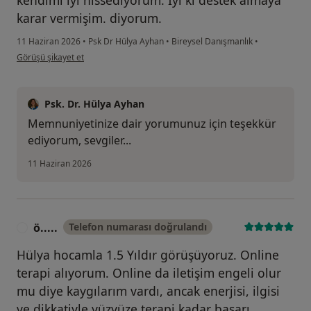
kendimi iyi hissediyorum. İyi ki destek almaya
karar vermişim. diyorum.
11 Haziran 2026
•
Psk Dr Hülya Ayhan
•
Bireysel Danışmanlık
•
kullanıcının görüşüne göre k.....
Görüşü şikayet et
Psk. Dr. Hülya Ayhan
Memnuniyetinize dair yorumunuz için teşekkür
ediyorum, sevgiler...
11 Haziran 2026
ö.....
Telefon numarası doğrulandı
Ö
Hülya hocamla 1.5 Yıldır görüşüyoruz. Online
terapi alıyorum. Online da iletişim engeli olur
mu diye kaygılarım vardı, ancak enerjisi, ilgisi
ve dikkatiyle yüzyüze terapi kadar başarı