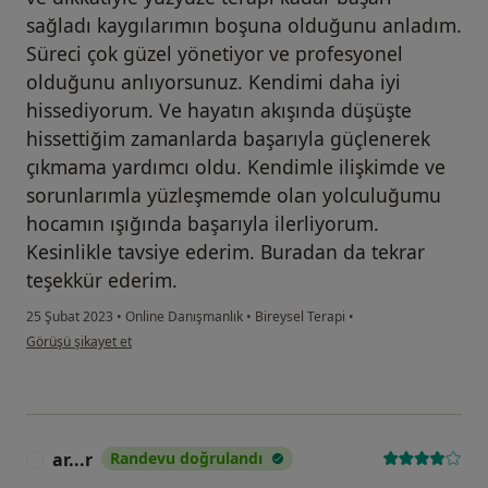
sağladı kaygılarımın boşuna olduğunu anladım.
Süreci çok güzel yönetiyor ve profesyonel
olduğunu anlıyorsunuz. Kendimi daha iyi
hissediyorum. Ve hayatın akışında düşüşte
hissettiğim zamanlarda başarıyla güçlenerek
çıkmama yardımcı oldu. Kendimle ilişkimde ve
sorunlarımla yüzleşmemde olan yolculuğumu
hocamın ışığında başarıyla ilerliyorum.
Kesinlikle tavsiye ederim. Buradan da tekrar
teşekkür ederim.
25 Şubat 2023
•
Online Danışmanlık
•
Bireysel Terapi
•
kullanıcının görüşüne göre ö.....
Görüşü şikayet et
ar...r
Randevu doğrulandı
A