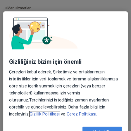
Diğer Hizmetler
Aile Danışmanlığı
Aile Terapisi
Aile İçi İletişim Sorunları
Bireysel Danışmanlık
Gizliliğiniz bizim için önemli
Bireysel Terapi
Çerezleri kabul ederek, Şirketimiz ve ortaklarımızın
Boşanma Danışmanlığı
istatistikler için veri toplamak ve tarama alışkanlıklarınıza
göre size içerik sunmak için çerezleri (veya benzer
Boşanma Terapisi
teknolojileri) kullanmasına izin vermiş
olursunuz.Tercihlerinizi istediğiniz zaman ayarlardan
EMDR Terapi
görebilir ve güncelleyebilirsiniz. Daha fazla bilgi için
Evlilik Danışmanlığı
inceleyiniz,
Gizlilik Politikası
ve
Çerez Politikası.
Evlilik Terapisi