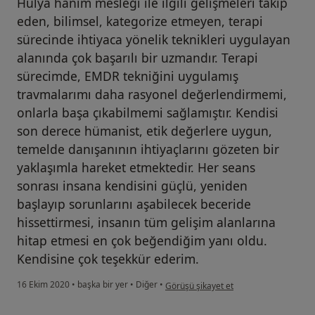
Hülya hanım mesleği ile ilgili gelişmeleri takip
eden, bilimsel, kategorize etmeyen, terapi
sürecinde ihtiyaca yönelik teknikleri uygulayan
alanında çok başarılı bir uzmandır. Terapi
sürecimde, EMDR tekniğini uygulamış
travmalarımı daha rasyonel değerlendirmemi,
onlarla başa çıkabilmemi sağlamıştır. Kendisi
son derece hümanist, etik değerlere uygun,
temelde danışanının ihtiyaçlarını gözeten bir
yaklaşımla hareket etmektedir. Her seans
sonrası insana kendisini güçlü, yeniden
başlayıp sorunlarını aşabilecek beceride
hissettirmesi, insanın tüm gelişim alanlarına
hitap etmesi en çok beğendiğim yanı oldu.
Kendisine çok teşekkür ederim.
kullanıcının görüşüne göre n.....
16 Ekim 2020
•
başka bir yer
•
Diğer
•
Görüşü şikayet et