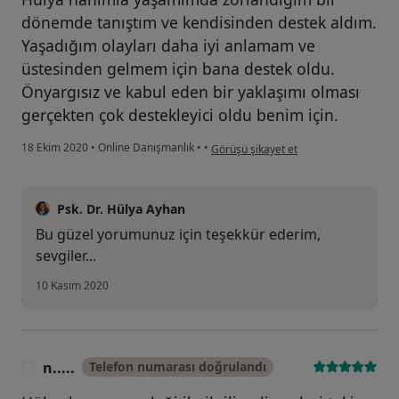
dönemde tanıştım ve kendisinden destek aldım.
Yaşadığım olayları daha iyi anlamam ve
üstesinden gelmem için bana destek oldu.
Önyargısız ve kabul eden bir yaklaşımı olması
gerçekten çok destekleyici oldu benim için.
kullanıcının görüşüne göre y....e
18 Ekim 2020
•
Online Danışmanlık
•
•
Görüşü şikayet et
Psk. Dr. Hülya Ayhan
Bu güzel yorumunuz için teşekkür ederim,
sevgiler...
10 Kasım 2020
n.....
Telefon numarası doğrulandı
N