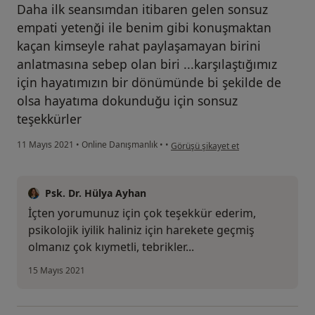
Daha ilk seansımdan itibaren gelen sonsuz
empati yetenği ile benim gibi konuşmaktan
kaçan kimseyle rahat paylaşamayan birini
anlatmasına sebep olan biri ...karşılaştığımız
için hayatımızın bir dönümünde bi şekilde de
olsa hayatıma dokunduğu için sonsuz
teşekkürler
kullanıcının görüşüne göre ar...r
11 Mayıs 2021
•
Online Danışmanlık
•
•
Görüşü şikayet et
Psk. Dr. Hülya Ayhan
İçten yorumunuz için çok teşekkür ederim,
psikolojik iyilik haliniz için harekete geçmiş
olmanız çok kıymetli, tebrikler...
15 Mayıs 2021