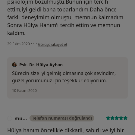
psikolojim bozulmuştu.Bunun için tercih
ettim,iyi geldi bana toparlandım.Daha önce
farklı deneyimim olmuştu, memnun kalmadım.
Sonra Hülya Hanım'ı tercih ettim ve memnun
kaldım.
kullanıcının görüşüne göre i̇....
29 Ekim 2020
•
•
•
Görüşü şikayet et
Psk. Dr. Hülya Ayhan
Sürecin size iyi gelmiş olmasına çok sevindim,
güzel yorumunuz için teşekkür ediyorum.
10 Kasım 2020
mu...
Telefon numarası doğrulandı
M
Hülya hanım öncelikle dikkatli, sabırlı ve iyi bir