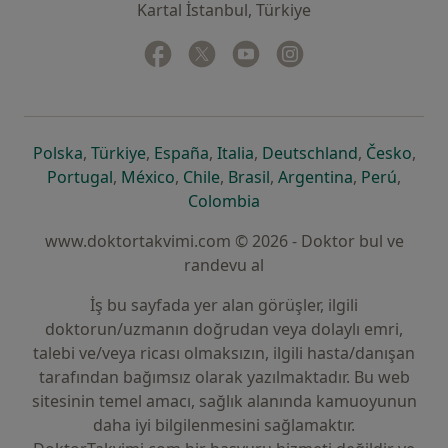
Kartal İstanbul, Türkiye
Facebook
yeni bir sekmede açılır
Twitter
yeni bir sekmede açılır
Youtube
yeni bir sekmede açılır
Instagram
yeni bir sekmede aç
yeni bir sekmede açılır
yeni bir sekmede açılır
yeni bir sekmede açılır
yeni bir sekmede açılır
yeni bir sek
yeni 
Polska
,
Türkiye
,
España
,
Italia
,
Deutschland
,
Česko
,
yeni bir sekmede açılır
yeni bir sekmede açılır
yeni bir sekmede açılır
yeni bir sekmede açılır
yeni bir sekm
yeni bi
Portugal
,
México
,
Chile
,
Brasil
,
Argentina
,
Perú
,
yeni bir sekmede açılır
Colombia
www.doktortakvimi.com © 2026 - Doktor bul ve
randevu al
İş bu sayfada yer alan görüşler, ilgili
doktorun/uzmanın doğrudan veya dolaylı emri,
talebi ve/veya ricası olmaksızın, ilgili hasta/danışan
tarafından bağımsız olarak yazılmaktadır. Bu web
sitesinin temel amacı, sağlık alanında kamuoyunun
daha iyi bilgilenmesini sağlamaktır.