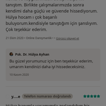
tanıştım. Birlikte çalışmalarımızda sonra
kendimi daha güçlü ve güvende hissediyorum.
Hülya hocam ı çok başarılı
buluyorum.kendisiyle tanıştığım için şanslıyım.
Çok teşekkür ederim.
kullanıcının görüşüne göre s.....
21 Ekim 2020
•
Online Danışmanlık
•
•
Görüşü şikayet et
Psk. Dr. Hülya Ayhan
Bu güzel yorumunuz için ben teşekkür ederim,
umarım kendinizi daha iyi hissedeceksiniz.
10 Kasım 2020
y....e
Telefon numarası doğrulandı
Y
Hülya hanımla yaşamımda zorlandığım bir