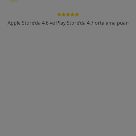
Adres
Online
Apple Store’da 4,6 ve Play Store’da 4,7 ortalama puan
No40/4 Kat 2, İstanbul
•
Harita
Kadıköy-Nefa Psikoloji
Bu uzman ilgili adres için online danışmanlık/takvim sunmuyor.
Randevu talep et
Kl. Psk. Işılay Sarvan