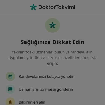
An
Psikoloji • Istanbul
Filters
Sigorta:
Anadolu Sigorta
İstanbul bölgesinde Anadolu Sigorta kabul
Sağlığınıza Dikkat Edin
eden Psikologlar
Yakınınızdaki uzmanları bulun ve randevu alın.
Uygulamayı indirin ve size özel özelliklere ücretsiz
erişin:
Randevularınızı kolayca yönetin
Uzmanlarınıza mesaj gönderin
Kl. Psk. Nermin Erdoğan
Psikoloji, Pedagoji, Psikolojik danışma ve rehberlik
Bildirimleri alın
158 görüş