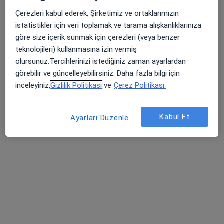
Psk. Hilal Baltacı
Çerezleri kabul ederek, Şirketimiz ve ortaklarımızın
Bu uzman ilgili adres için online danışmanlık/takvim sunmuyor.
istatistikler için veri toplamak ve tarama alışkanlıklarınıza
göre size içerik sunmak için çerezleri (veya benzer
Randevu talep et
teknolojileri) kullanmasına izin vermiş
olursunuz.Tercihlerinizi istediğiniz zaman ayarlardan
görebilir ve güncelleyebilirsiniz. Daha fazla bilgi için
inceleyiniz,
Gizlilik Politikası
ve
Çerez Politikası.
Kabul Et
Ayarları Düzenle
Kl. Psk. Aleyna Doğan
Psikoloji
21 görüş
Adres
Online