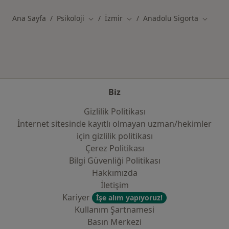
Ana Sayfa
Psikoloji
İzmir
Anadolu Sigorta
Şehir değiştir
Şehir değiştir
Şehir de
Biz
Gizlilik Politikası
İnternet sitesinde kayıtlı olmayan uzman/hekimler
i̇çin gizlilik politikası
Çerez Politikası
Bilgi Güvenliği Politikası
Hakkımızda
İletişim
Kariyer
İşe alım yapıyoruz!
Kullanım Şartnamesi
Basın Merkezi