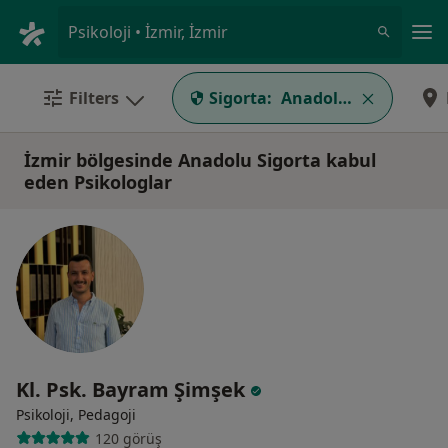
An
Psikoloji • İzmir, İzmir
Filters
Sigorta:
Anadolu Sigorta
İzmir bölgesinde Anadolu Sigorta kabul
eden Psikologlar
Kl. Psk. Bayram Şimşek
Psikoloji, Pedagoji
120 görüş