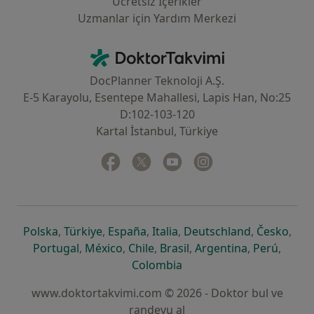
Ücretsiz İçerikler
Uzmanlar için Yardım Merkezi
İletişim
DoktorTakvimi - Ana Sayfa
DocPlanner Teknoloji A.Ş.
E-5 Karayolu, Esentepe Mahallesi, Lapis Han, No:25
D:102-103-120
Kartal İstanbul, Türkiye
Facebook
yeni bir sekmede açılır
Twitter
yeni bir sekmede açılır
Youtube
yeni bir sekmede açılır
Instagram
yeni bir sekmede aç
yeni bir sekmede açılır
yeni bir sekmede açılır
yeni bir sekmede açılır
yeni bir sekmede açılır
yeni bir sek
yeni 
Polska
,
Türkiye
,
España
,
Italia
,
Deutschland
,
Česko
,
yeni bir sekmede açılır
yeni bir sekmede açılır
yeni bir sekmede açılır
yeni bir sekmede açılır
yeni bir sekm
yeni bi
Portugal
,
México
,
Chile
,
Brasil
,
Argentina
,
Perú
,
yeni bir sekmede açılır
Colombia
www.doktortakvimi.com © 2026 - Doktor bul ve
randevu al