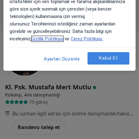
istatistikler için veri toplamak ve tarama alışkanlıklarınıza
Bölgenizdeki uzmanlar yüz yüze ziyaretler için
göre size içerik sunmak için çerezleri (veya benzer
müsait değil. Bunun yerine online danışmanlığını
teknolojileri) kullanmasına izin vermiş
deneyin
olursunuz.Tercihlerinizi istediğiniz zaman ayarlardan
görebilir ve güncelleyebilirsiniz. Daha fazla bilgi için
inceleyiniz,
Gizlilik Politikası
ve
Çerez Politikası.
Kabul Et
Ayarları Düzenle
Kl. Psk. Mustafa Mert Mutlu
Psikoloji, Aile danışmanlığı
75 görüş
Bu uzman ilgili adres için online danışmanlık/takvim sunmuyor.
Randevu talep et