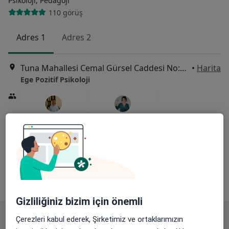
Psikoloji, Pedagoji
110 görüş
Adres 1
Adres 2
Tuna Mahallesi Cemal Gürsel Caddesi No:186/5, Karşıyaka
•
Harita
Ege Pozitif Psikoloji
Kl. Psk. Bayram
Uzm. Psk. Dila Isıtan
Şimşek
Psikoloji
Psikoloji
Bu kurumda online uygunluğu bulunan bir doktor veya uzman bulunamadı
Profili Gör
Gizliliğiniz bizim için önemli
Çerezleri kabul ederek, Şirketimiz ve ortaklarımızın
Online danışmanlık mevcut