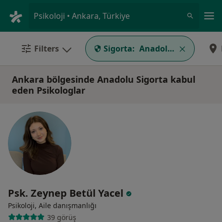
An
Psikoloji • Ankara, Türkiye
Filters
Sigorta:
Anadolu Sigorta
Ankara bölgesinde Anadolu Sigorta kabul
eden Psikologlar
Psk. Zeynep Betül Yacel
Psikoloji, Aile danışmanlığı
39 görüş