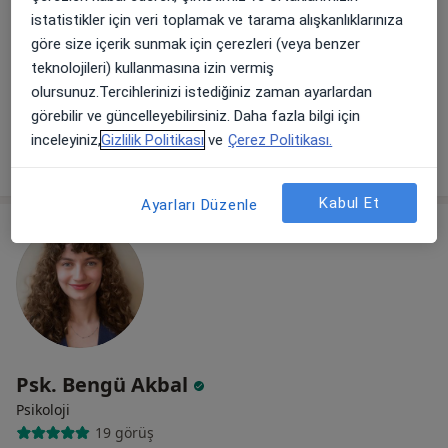
istatistikler için veri toplamak ve tarama alışkanlıklarınıza
83 görüş
göre size içerik sunmak için çerezleri (veya benzer
Yıldızevler mah Rabindranath Tagore Cad 711.Sk No:1/7, Çankaya
•
Harita
teknolojileri) kullanmasına izin vermiş
Klinik Psikolog Gözde Seçkiner Sağlık Meslek Hizmet Birimi
olursunuz.Tercihlerinizi istediğiniz zaman ayarlardan
Bu uzman ilgili adres için online danışmanlık/takvim sunmuyor.
görebilir ve güncelleyebilirsiniz. Daha fazla bilgi için
inceleyiniz,
Gizlilik Politikası
ve
Çerez Politikası.
Randevu talep et
Kabul Et
Ayarları Düzenle
Psk. Bengü Akbal
Psikoloji
19 görüş