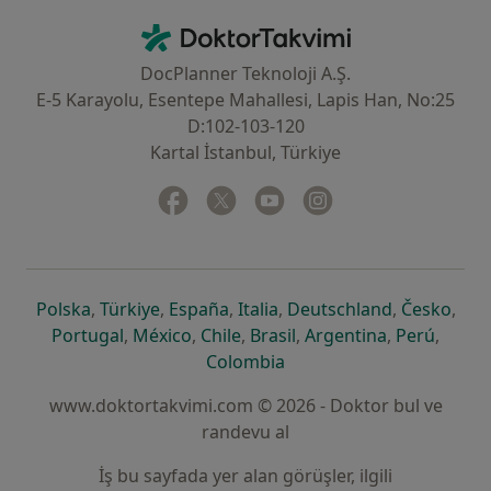
İletişim
DoktorTakvimi - Ana Sayfa
DocPlanner Teknoloji A.Ş.
E-5 Karayolu, Esentepe Mahallesi, Lapis Han, No:25
D:102-103-120
Kartal İstanbul, Türkiye
Facebook
yeni bir sekmede açılır
Twitter
yeni bir sekmede açılır
Youtube
yeni bir sekmede açılır
Instagram
yeni bir sekmede aç
yeni bir sekmede açılır
yeni bir sekmede açılır
yeni bir sekmede açılır
yeni bir sekmede açılır
yeni bir sek
yeni 
Polska
,
Türkiye
,
España
,
Italia
,
Deutschland
,
Česko
,
yeni bir sekmede açılır
yeni bir sekmede açılır
yeni bir sekmede açılır
yeni bir sekmede açılır
yeni bir sekm
yeni bi
Portugal
,
México
,
Chile
,
Brasil
,
Argentina
,
Perú
,
yeni bir sekmede açılır
Colombia
www.doktortakvimi.com © 2026 - Doktor bul ve
randevu al
İş bu sayfada yer alan görüşler, ilgili