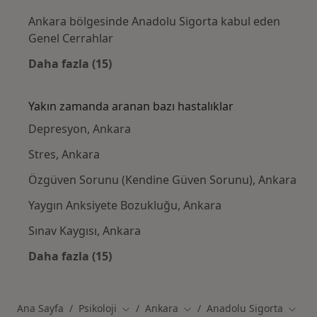
Ankara bölgesinde Anadolu Sigorta kabul eden
Genel Cerrahlar
Daha fazla (15)
Kategoride daha fazlası: Anadolu Sigorta k
Yakın zamanda aranan bazı hastalıklar
Depresyon, Ankara
Stres, Ankara
Özgüven Sorunu (Kendine Güven Sorunu), Ankara
Yaygın Anksiyete Bozukluğu, Ankara
Sınav Kaygısı, Ankara
Daha fazla (15)
Kategoride daha fazlası: Yakın zamanda ara
Ana Sayfa
Psikoloji
Ankara
Anadolu Sigorta
Şehir değiştir
Şehir değiştir
Şehir 