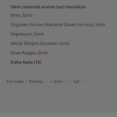
Yakın zamanda aranan bazı hastalıklar
Stres, İzmir
Özgüven Sorunu (Kendine Güven Sorunu), İzmir
Depresyon, İzmir
Aile İçi İletişim Sorunları, İzmir
Sınav Kaygısı, İzmir
Daha fazla (15)
Kategoride daha fazlası: Yakın zamanda ara
Ana Sayfa
Psikoloji
İzmir
Sgk
Şehir değiştir
Şehir değiştir
Şehir değiştir