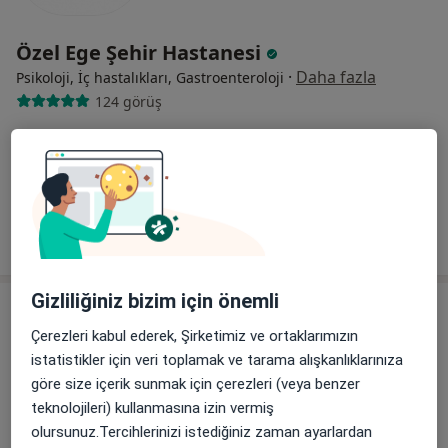
Özel Ege Şehir Hastanesi
·
Daha fazla
Psikoloji, İç hastalıkları, Gastroenteroloji
124 görüş
Gaziler Caddesi No:472 Yenişehir, Konak
•
Harita
Özel Ege Şehir Hastanesi
Bu kurumda online uygunluğu bulunan bir doktor veya uzman bulunamadı
Profili Gör
Gizliliğiniz bizim için önemli
Çerezleri kabul ederek, Şirketimiz ve ortaklarımızın
istatistikler için veri toplamak ve tarama alışkanlıklarınıza
göre size içerik sunmak için çerezleri (veya benzer
teknolojileri) kullanmasına izin vermiş
olursunuz.Tercihlerinizi istediğiniz zaman ayarlardan