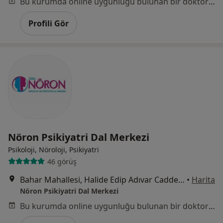
Bu kurumda online uygunluğu bulunan bir doktor veya uzman bulunamadı
Profili Gör
Nöron Psikiyatri Dal Merkezi
Psikoloji, Nöroloji, Psikiyatri
46 görüş
Bahar Mahallesi, Halide Edip Adıvar Caddesi No:86/1 B , Üçyol - Karabağlar / İZMİR, İzmir
•
Harita
Nöron Psikiyatri Dal Merkezi
Bu kurumda online uygunluğu bulunan bir doktor veya uzman bulunamadı