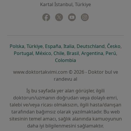
Kartal İstanbul, Türkiye
Facebook
yeni bir sekmede açılır
Twitter
yeni bir sekmede açılır
Youtube
yeni bir sekmede açılır
Instagram
yeni bir sekmede aç
yeni bir sekmede açılır
yeni bir sekmede açılır
yeni bir sekmede açılır
yeni bir sekmede açılır
yeni bir sek
yeni 
Polska
,
Türkiye
,
España
,
Italia
,
Deutschland
,
Česko
,
yeni bir sekmede açılır
yeni bir sekmede açılır
yeni bir sekmede açılır
yeni bir sekmede açılır
yeni bir sekm
yeni bi
Portugal
,
México
,
Chile
,
Brasil
,
Argentina
,
Perú
,
yeni bir sekmede açılır
Colombia
www.doktortakvimi.com © 2026 - Doktor bul ve
randevu al
İş bu sayfada yer alan görüşler, ilgili
doktorun/uzmanın doğrudan veya dolaylı emri,
talebi ve/veya ricası olmaksızın, ilgili hasta/danışan
tarafından bağımsız olarak yazılmaktadır. Bu web
sitesinin temel amacı, sağlık alanında kamuoyunun
daha iyi bilgilenmesini sağlamaktır.