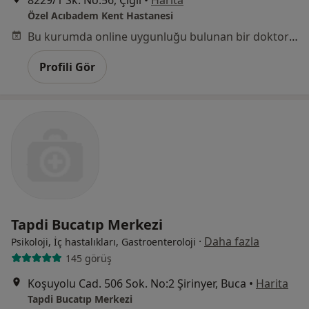
8229/1 Sk. No:56, Çiğli
•
Harita
Özel Acıbadem Kent Hastanesi
Bu kurumda online uygunluğu bulunan bir doktor veya uzman bulunamadı
Profili Gör
Tapdi Bucatıp Merkezi
·
Daha fazla
Psikoloji, İç hastalıkları, Gastroenteroloji
145 görüş
Koşuyolu Cad. 506 Sok. No:2 Şirinyer, Buca
•
Harita
Tapdi Bucatıp Merkezi