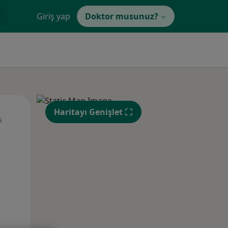
Giriş yap
Doktor musunuz?
Pzt,
Sal,
Çar,
Haritayı Genişlet
s
10 Ağustos
11 Ağustos
12 Ağustos