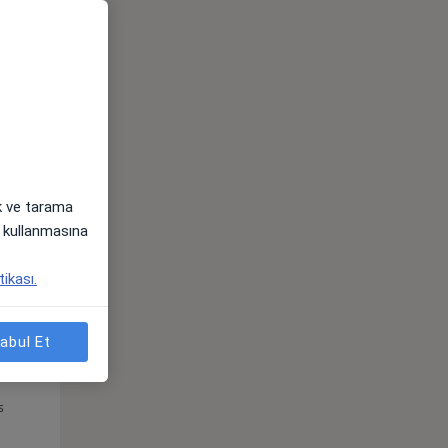
Pzt,
Sal,
Çar,
s
10 Ağustos
11 Ağustos
12 Ağustos
ak ve tarama
i) kullanmasına
tikası.
abul Et
Pzt,
Sal,
Çar,
s
10 Ağustos
11 Ağustos
12 Ağustos