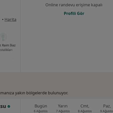
Online randevu erişime kapalı
Profili Gör
•
Harita
r. Raim İliaz
stalıkları
amanıza yakın bölgelerde bulunuyor.
ksu
Bugün
Yarın
Cmt,
Paz,
6 Ağustos
7 Ağustos
8 Ağustos
9 Ağusto