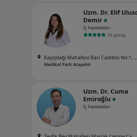
Uzm. Dr. Elif Ulus
Demir
İç hastalıkları
15 görüş
Kayışdağı Mahallesi Raci Caddesi No:
Medikal Park Ataşehir
Uzm. Dr. Cuma
Emiroğlu
İç hastalıkları
Tevfik Bey Mahallesi Maslak Çeşme Caddesi No:30, Küçükçekmece