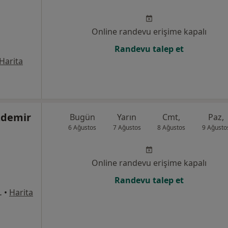
Online randevu erişime kapalı
Randevu talep et
Harita
zdemir
Bugün
Yarın
Cmt,
Paz,
6 Ağustos
7 Ağustos
8 Ağustos
9 Ağusto
Online randevu erişime kapalı
Randevu talep et
lköy, Ataşehir
•
Harita