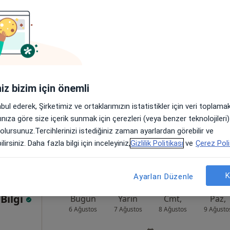
tin
Bugün
Yarın
Cmt,
Paz,
6 Ağustos
7 Ağustos
8 Ağustos
9 Ağusto
Online randevu erişime kapalı
iniz bizim için önemli
Randevu talep et
abul ederek, Şirketimiz ve ortaklarımızın istatistikler için veri toplam
1/8, Bahçelievler
•
Harita
arınıza göre size içerik sunmak için çerezleri (veya benzer teknolojiler
 olursunuz.Tercihlerinizi istediğiniz zaman ayarlardan görebilir ve
lirsiniz. Daha fazla bilgi için inceleyiniz,
Gizlilik Politikası
ve
Çerez Poli
K
Ayarları Düzenle
Bilgi
Bugün
Yarın
Cmt,
Paz,
6 Ağustos
7 Ağustos
8 Ağustos
9 Ağusto