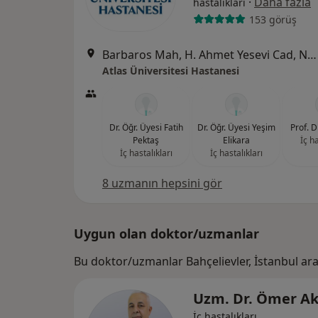
·
Daha fazla
hastalıkları
153 görüş
Barbaros Mah, H. Ahmet Yesevi Cad, No: 149 Güneşli - Bağcılar / İstanbul, Bağcılar
Atlas Üniversitesi Hastanesi
Dr. Öğr. Üyesi Fatih
Dr. Öğr. Üyesi Yeşim
Prof. D
Pektaş
Elikara
İç ha
İç hastalıkları
İç hastalıkları
8 uzmanın hepsini gör
Uygun olan doktor/uzmanlar
Bu doktor/uzmanlar Bahçelievler, İstanbul ar
Uzm. Dr. Ömer A
İç hastalıkları