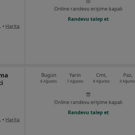
Online randevu erişime kapalı
Randevu talep et
1/8, Bahçelievler
•
Harita
tma
Bugün
Yarın
Cmt,
Paz,
i
6 Ağustos
7 Ağustos
8 Ağustos
9 Ağusto
Online randevu erişime kapalı
Randevu talep et
1/8, Bahçelievler
•
Harita