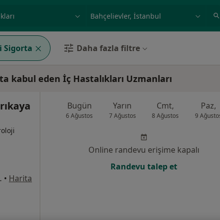
ilgi alanı ve hastalık, isim
örnek: İstanbul
i Sigorta
Daha fazla filtre
ta kabul eden İç Hastalıkları Uzmanları
arıkaya
Bugün
Yarın
Cmt,
Paz,
6 Ağustos
7 Ağustos
8 Ağustos
9 Ağusto
oloji
Online randevu erişime kapalı
Randevu talep et
1/8, Bahçelievler
•
Harita