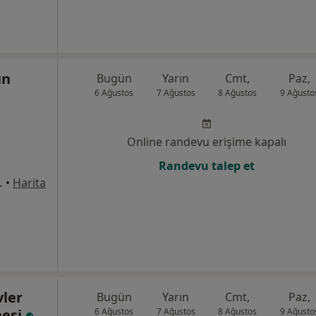
ün
Bugün
Yarın
Cmt,
Paz,
6 Ağustos
7 Ağustos
8 Ağustos
9 Ağusto
Online randevu erişime kapalı
Randevu talep et
1/8, Bahçelievler
•
Harita
vler
Bugün
Yarın
Cmt,
Paz,
nesi
6 Ağustos
7 Ağustos
8 Ağustos
9 Ağusto