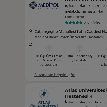
İç hastalıkları, Endokrinolo
metabolizma hastalıkları, 
Daha fazla
207 görüş
Çobançeşme Mahallesi Fatih Caddesi No:
Medipol Bahçelievler Üniversite Hastanesi
Dr. Öğr. Üyesi Fatma
Uzm. Dr. Adnan Yay
Dr. Öğr
Nur Karadağ Düzci
İç hastalıkları
İç hastalıkları
İç ha
8 uzmanın hepsini gör
Atlas Üniversitesi
Hastanesi
İç hastalıkları, Kardiyoloji