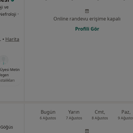
ji ve
·
Nefroloji
Online randevu erişime kapalı
Profili Gör
1/8, Bahçelievler
•
Harita
. Üyesi Metin
Yegen
stalıkları
Bugün
Yarın
Cmt,
Paz,
6 Ağustos
7 Ağustos
8 Ağustos
9 Ağusto
, Göğüs