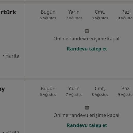
Ertürk
Bugün
Yarın
Cmt,
Paz,
6 Ağustos
7 Ağustos
8 Ağustos
9 Ağusto
Online randevu erişime kapalı
Randevu talep et
üdar
•
Harita
oy
Bugün
Yarın
Cmt,
Paz,
6 Ağustos
7 Ağustos
8 Ağustos
9 Ağusto
Online randevu erişime kapalı
Randevu talep et
1, Ataşehir
•
Harita