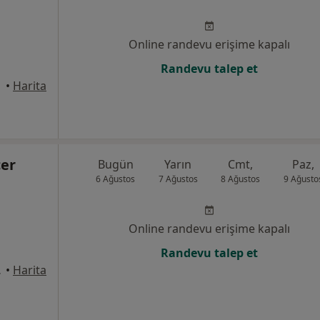
Online randevu erişime kapalı
Randevu talep et
anbul
•
Harita
cer
Bugün
Yarın
Cmt,
Paz,
6 Ağustos
7 Ağustos
8 Ağustos
9 Ağusto
Online randevu erişime kapalı
Randevu talep et
stanbul
•
Harita