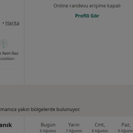
Online randevu erişime kapalı
Profili Gör
•
Harita
r. Raim İliaz
stalıkları
amanıza yakın bölgelerde bulunuyor.
anık
Bugün
Yarın
Cmt,
Paz,
6 Ağustos
7 Ağustos
8 Ağustos
9 Ağusto