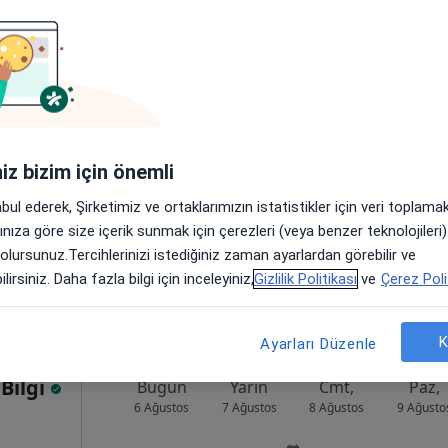
tin
Bugün
Yarın
Cmt,
Paz,
6 Ağustos
7 Ağustos
8 Ağustos
9 Ağusto
Online randevu erişime kapalı
iniz bizim için önemli
Randevu talep et
abul ederek, Şirketimiz ve ortaklarımızın istatistikler için veri toplam
1/8, Bahçelievler
•
Harita
arınıza göre size içerik sunmak için çerezleri (veya benzer teknolojiler
 olursunuz.Tercihlerinizi istediğiniz zaman ayarlardan görebilir ve
lirsiniz. Daha fazla bilgi için inceleyiniz,
Gizlilik Politikası
ve
Çerez Poli
K
Ayarları Düzenle
Bilgi
Bugün
Yarın
Cmt,
Paz,
6 Ağustos
7 Ağustos
8 Ağustos
9 Ağusto