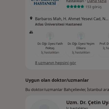
·
Daha fazla
hastalıkları
153 görüş
Barbaros Mah, H. Ahmet Yesevi Cad, No: 149 Güneşli - Bağcılar / İstanbul, Bağcılar
Atlas Üniversitesi Hastanesi
Dr. Öğr. Üyesi Fatih
Dr. Öğr. Üyesi Yeşim
Prof. D
Pektaş
Elikara
İç ha
İç hastalıkları
İç hastalıkları
8 uzmanın hepsini gör
Uygun olan doktor/uzmanlar
Bu doktor/uzmanlar Bahçelievler, İstanbul ar
Uzm. Dr. Çetin Uy
İç hastalıkları