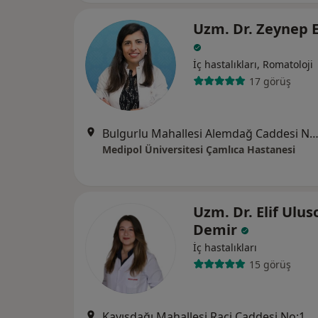
Uzm. Dr. Zeynep 
İç hastalıkları, Romatoloji
17 görüş
Bulgurlu Mahallesi Alemdağ Caddesi No:100, Üsk
Medipol Üniversitesi Çamlıca Hastanesi
Uzm. Dr. Elif Ulus
Demir
İç hastalıkları
15 görüş
Kayışdağı Mahallesi Raci Caddesi No: