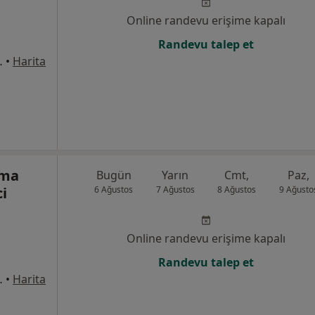
Online randevu erişime kapalı
Randevu talep et
1/8, Bahçelievler
•
Harita
tma
Bugün
Yarın
Cmt,
Paz,
i
6 Ağustos
7 Ağustos
8 Ağustos
9 Ağusto
Online randevu erişime kapalı
Randevu talep et
1/8, Bahçelievler
•
Harita