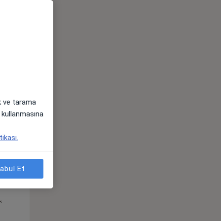
Pzt,
Sal,
Çar,
s
10 Ağustos
11 Ağustos
12 Ağustos
ak ve tarama
i) kullanmasına
tikası.
abul Et
Pzt,
Sal,
Çar,
s
10 Ağustos
11 Ağustos
12 Ağustos