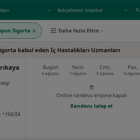
ilgi alanı ve hastalık, isim
örnek: İstanbul
ppon Sigorta
Daha fazla filtre
igorta kabul eden İç Hastalıkları Uzmanları
arıkaya
Bugün
Yarın
Cmt,
Paz,
6 Ağustos
7 Ağustos
8 Ağustos
9 Ağusto
oloji
Online randevu erişime kapalı
Randevu talep et
1/8, Bahçelievler
•
Harita