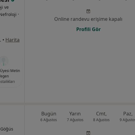
ji ve
·
Nefroloji
Online randevu erişime kapalı
Profili Gör
1/8, Bahçelievler
•
Harita
. Üyesi Metin
Yegen
stalıkları
Bugün
Yarın
Cmt,
Paz,
6 Ağustos
7 Ağustos
8 Ağustos
9 Ağusto
, Göğüs