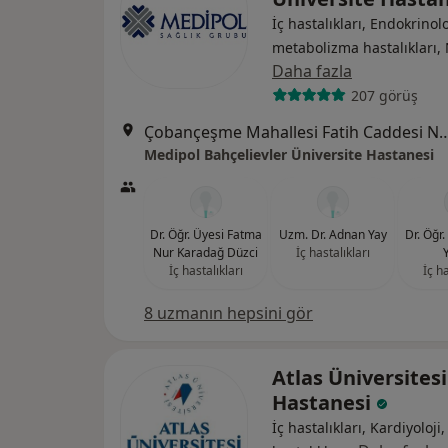
İç hastalıkları, Endokrinolo
metabolizma hastalıkları, 
Daha fazla
207 görüş
Çobançeşme Mahallesi Fatih Caddesi No:
Medipol Bahçelievler Üniversite Hastanesi
Dr. Öğr. Üyesi Fatma
Uzm. Dr. Adnan Yay
Dr. Öğr
Nur Karadağ Düzci
İç hastalıkları
İç hastalıkları
İç ha
8 uzmanın hepsini gör
Atlas Üniversitesi
Hastanesi
İç hastalıkları, Kardiyoloji