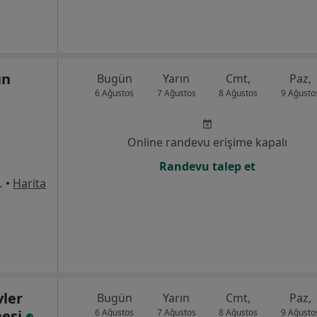
ün
Bugün
Yarın
Cmt,
Paz,
6 Ağustos
7 Ağustos
8 Ağustos
9 Ağusto
Online randevu erişime kapalı
Randevu talep et
1/8, Bahçelievler
•
Harita
vler
Bugün
Yarın
Cmt,
Paz,
nesi
6 Ağustos
7 Ağustos
8 Ağustos
9 Ağusto