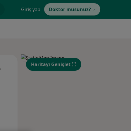
Giriş yap
Doktor musunuz?
Pzt,
Sal,
Çar,
Haritayı Genişlet
s
10 Ağustos
11 Ağustos
12 Ağustos