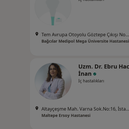
Tem Avrupa Otoyolu Göztepe Çıkışı No: 1Bağcılar, İst
Bağcılar Medipol Mega Üniversite Hastanesi
Uzm. Dr. Ebru Ha
İnan
İç hastalıkları
Altayçeşme Mah. Varna Sok.No:16, İ
Maltepe Ersoy Hastanesi