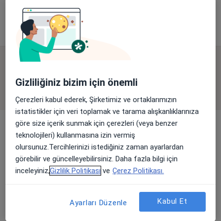
Bu kurumda online uygunluğu bulunan bir doktor veya uzman bulunamadı
Profili Gör
Uygun olan doktor/uzmanlar
Gizliliğiniz bizim için önemli
Bu doktor/uzmanlar Bahçelievler, İstanbul aramanıza
yakın bölgelerde bulunuyor.
Çerezleri kabul ederek, Şirketimiz ve ortaklarımızın
istatistikler için veri toplamak ve tarama alışkanlıklarınıza
göre size içerik sunmak için çerezleri (veya benzer
teknolojileri) kullanmasına izin vermiş
olursunuz.Tercihlerinizi istediğiniz zaman ayarlardan
görebilir ve güncelleyebilirsiniz. Daha fazla bilgi için
inceleyiniz,
Gizlilik Politikası
ve
Çerez Politikası.
Doç. Dr. Mustafa Şahin
Kabul Et
Ayarları Düzenle
Ortopedi ve travmatoloji