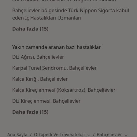
Bahçelievler bölgesinde Türk Nippon Sigorta kabul
eden İç Hastalıkları Uzmanları
Daha fazla (15)
Kategoride daha fazlası: Türk Nippon Sigort
Yakın zamanda aranan bazı hastalıklar
Diz Ağrısı, Bahçelievler
Karpal Tünel Sendromu, Bahçelievler
Kalça Kırığı, Bahçelievler
Kalça Kireçlenmesi (Koksartroz), Bahçelievler
Diz Kireçlenmesi, Bahçelievler
Daha fazla (15)
Kategoride daha fazlası: Yakın zamanda ara
Ana Sayfa
Ortopedi Ve Travmatoloji
Bahçelievler
Şehir değiştir
Şehir 