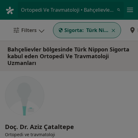
An
Ortopedi Ve Travmatoloji • Bahçelievler, İstanbul
Filters
Sigorta:
Türk Nippon Sigorta
Bahçelievler bölgesinde Türk Nippon Sigorta
kabul eden Ortopedi Ve Travmatoloji
Uzmanları
Doç. Dr. Aziz Çataltepe
Ortopedi ve travmatoloji