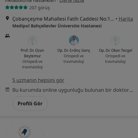
·
Daha fazla
metabolizma hastalıkları
207 görüş
Çobançeşme Mahallesi Fatih Caddesi No:1/8, Bahçelievler
•
Harita
Medipol Bahçelievler Üniversite Hastanesi
Prof. Dr. Ozan
Op. Dr. Erdinç Genç
Op. Dr. Okan Tezgel
Beytemur
Ortopedi ve
Ortopedi ve
Ortopedi ve
travmatoloji
travmatoloji
travmatoloji
5 uzmanın hepsini gör
Bu kurumda online uygunluğu bulunan bir doktor veya uzman bulunamadı
Profili Gör