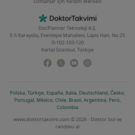
Uzmanlar için Yardım Merkezi
İletişim
DoktorTakvimi - Ana Sayfa
DocPlanner Teknoloji A.Ş.
E-5 Karayolu, Esentepe Mahallesi, Lapis Han, No:25
D:102-103-120
Kartal İstanbul, Türkiye
Facebook
yeni bir sekmede açılır
Twitter
yeni bir sekmede açılır
Youtube
yeni bir sekmede açılır
Instagram
yeni bir sekmede aç
yeni bir sekmede açılır
yeni bir sekmede açılır
yeni bir sekmede açılır
yeni bir sekmede açılır
yeni bir sek
yeni 
Polska
,
Türkiye
,
España
,
Italia
,
Deutschland
,
Česko
,
yeni bir sekmede açılır
yeni bir sekmede açılır
yeni bir sekmede açılır
yeni bir sekmede açılır
yeni bir sekm
yeni bi
Portugal
,
México
,
Chile
,
Brasil
,
Argentina
,
Perú
,
yeni bir sekmede açılır
Colombia
www.doktortakvimi.com © 2026 - Doktor bul ve
randevu al