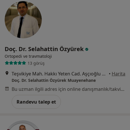
Doç. Dr. Selahattin Özyürek
Ortopedi ve travmatoloji
13 görüş
Teşvikiye Mah. Hakkı Yeten Cad. Aşçıoğlu Plaza No:17 Kat:7 Daire:15 Istanbul, İstanbul
•
Harita
Doç. Dr. Selahattin Özyürek Muayenehane
Bu uzman ilgili adres için online danışmanlık/takvim sunmuyor.
Randevu talep et