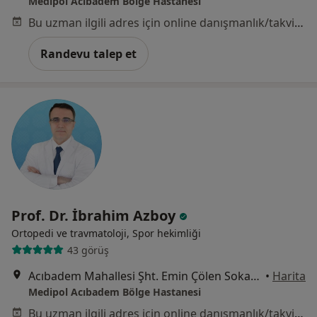
Medipol Acıbadem Bölge Hastanesi
Bu uzman ilgili adres için online danışmanlık/takvim sunmuyor.
Randevu talep et
Prof. Dr. İbrahim Azboy
Ortopedi ve travmatoloji, Spor hekimliği
43 görüş
Acıbadem Mahallesi Şht. Emin Çölen Sokağı No:4, Kadıköy
•
Harita
Medipol Acıbadem Bölge Hastanesi
Bu uzman ilgili adres için online danışmanlık/takvim sunmuyor.