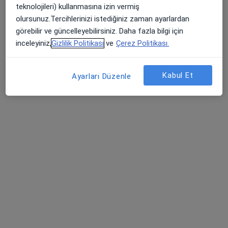
teknolojileri) kullanmasına izin vermiş
olursunuz.Tercihlerinizi istediğiniz zaman ayarlardan
görebilir ve güncelleyebilirsiniz. Daha fazla bilgi için
Uzm. Dr. Elif Ulusoy Demir
inceleyiniz,
Gizlilik Politikası
ve
Çerez Politikası.
İç hastalıkları
15 görüş
Kabul Et
Ayarları Düzenle
Kayışdağı Mahallesi Raci Caddesi No:1, Ataşehir
•
Harita
Medikal Park Ataşehir
Bu uzman ilgili adres için online danışmanlık/takvim sunmuyor.
Randevu talep et