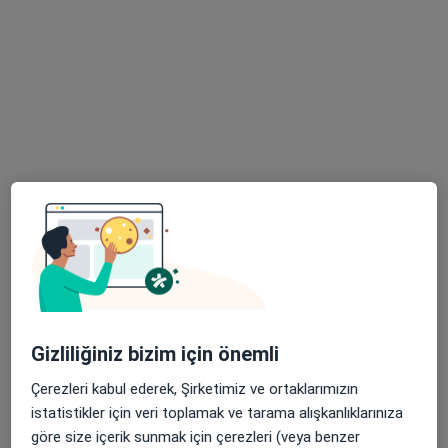
Uzm. Dr. Ömer Özdemir
İç hastalıkları
.Kumrulu Sokak No:30 Küçükbakkalköy, Ataşehir
•
Harita
Memorial Ataşehir Hastanesi
Bu uzman ilgili adres için online danışmanlık/takvim sunmuyor.
Randevu talep et
Gizliliğiniz bizim için önemli
Çerezleri kabul ederek, Şirketimiz ve ortaklarımızın
istatistikler için veri toplamak ve tarama alışkanlıklarınıza
göre size içerik sunmak için çerezleri (veya benzer