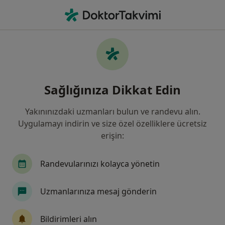
An
İç Hastalıkları • Bahçelievler, İstanbul
Filters
Sigorta:
Ziraat Sigorta
Bahçelievler bölgesinde Ziraat Sigorta kabul
Sağlığınıza Dikkat Edin
eden İç Hastalıkları Uzmanları
Yakınınızdaki uzmanları bulun ve randevu alın.
Uygulamayı indirin ve size özel özelliklere ücretsiz
erişin:
Randevularınızı kolayca yönetin
Uzmanlarınıza mesaj gönderin
Atlas Üniversitesi Hastanesi
·
Daha fazla
İç hastalıkları, Kardiyoloji, Göğüs hastalıkları
Bildirimleri alın
153 görüş