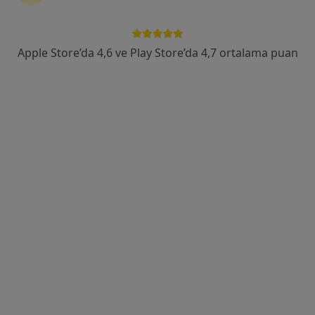
Barbaros Mah, H. Ahmet Yesevi Cad, No: 149 Güneşli - Bağcılar / İstanbul, Bağcılar
•
Harita
Atlas Üniversitesi Hastanesi
Apple Store’da 4,6 ve Play Store’da 4,7 ortalama puan
Dr. Öğr. Üyesi Fatih
Dr. Öğr. Üyesi Yeşim
Prof. Dr. Raim İliaz
Pektaş
Elikara
İç hastalıkları
İç hastalıkları
İç hastalıkları
8 uzmanın hepsini gör
Bu kurumda online uygunluğu bulunan bir doktor veya uzman bulunamadı
Profili Gör
Uygun olan doktor/uzmanlar
Bu doktor/uzmanlar Bahçelievler, İstanbul aramanıza
yakın bölgelerde bulunuyor.