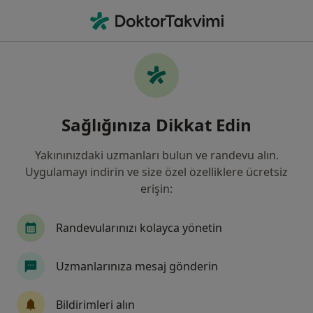
An
İç Hastalıkları • Kadıköy İstanbul, Türkiye
Filters
Sigorta:
Ace European Sigort
Kadıköy bölgesinde Ace European Sigorta
Sağlığınıza Dikkat Edin
kabul eden İç Hastalıkları Uzmanları
Yakınınızdaki uzmanları bulun ve randevu alın.
Uygulamayı indirin ve size özel özelliklere ücretsiz
erişin:
Randevularınızı kolayca yönetin
Uzmanlarınıza mesaj gönderin
İstanbul Medipol Koşuyolu Hastanesi
İç hastalıkları, Endokrinoloji ve metabolizma hastalıkları,
Bildirimleri alın
·
Daha fazla
Gastroenteroloji