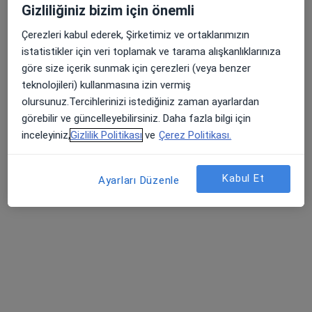
Randevu talep et
Gizliliğiniz bizim için önemli
Çerezleri kabul ederek, Şirketimiz ve ortaklarımızın
istatistikler için veri toplamak ve tarama alışkanlıklarınıza
göre size içerik sunmak için çerezleri (veya benzer
teknolojileri) kullanmasına izin vermiş
olursunuz.Tercihlerinizi istediğiniz zaman ayarlardan
görebilir ve güncelleyebilirsiniz. Daha fazla bilgi için
inceleyiniz,
Gizlilik Politikası
ve
Çerez Politikası.
Uzm. Dr. Elif Ulusoy Demir
İç hastalıkları
Kabul Et
Ayarları Düzenle
15 görüş
Kayışdağı Mahallesi Raci Caddesi No:1, Ataşehir
•
Harita
Medikal Park Ataşehir
Bu uzman ilgili adres için online danışmanlık/takvim sunmuyor.
Randevu talep et