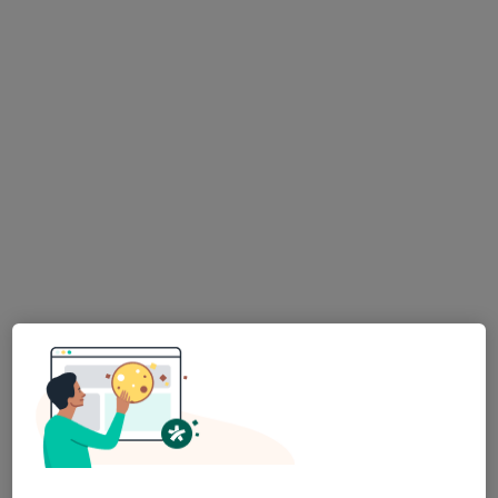
Uygun olan doktor/uzmanlar
Bu doktor/uzmanlar Kadıköy İstanbul, Türkiye
aramanıza yakın bölgelerde bulunuyor.
Uzm. Dr. Ömer Aksu
İç hastalıkları
1 görüş
Alemdağ Yanyolu Cad. No:36, Üsküdar
•
Harita
Özel Çamlıca Erdem Hastanesi
Bu uzman ilgili adres için online danışmanlık/takvim sunmuyor.