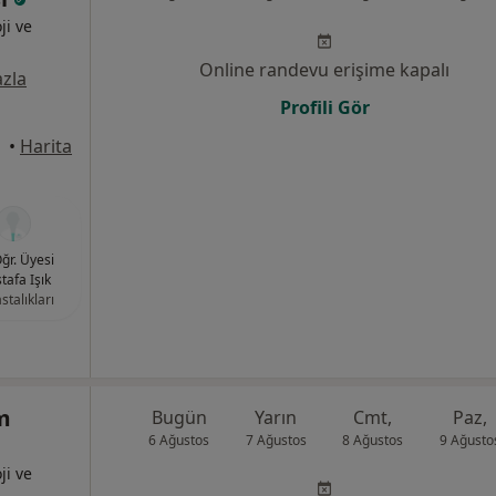
ji ve
Online randevu erişime kapalı
zla
Profili Gör
üdar
•
Harita
Öğr. Üyesi
tafa Işık
stalıkları
m
Bugün
Yarın
Cmt,
Paz,
6 Ağustos
7 Ağustos
8 Ağustos
9 Ağusto
ji ve