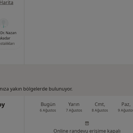
Harita
Dr. Nazan
ukadar
stalıkları
ıza yakın bölgelerde bulunuyor.
oy
Bugün
Yarın
Cmt,
Paz,
6 Ağustos
7 Ağustos
8 Ağustos
9 Ağusto
Online randevu erişime kapalı