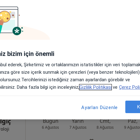
Ertürk
Bugün
Yarın
Cmt,
Paz,
6 Ağustos
7 Ağustos
8 Ağustos
9 Ağusto
Online randevu erişime kapalı
iniz bizim için önemli
Randevu talep et
abul ederek, Şirketimiz ve ortaklarımızın istatistikler için veri toplam
üdar
•
Harita
arınıza göre size içerik sunmak için çerezleri (veya benzer teknolojiler
 olursunuz.Tercihlerinizi istediğiniz zaman ayarlardan görebilir ve
lirsiniz. Daha fazla bilgi için inceleyiniz,
Gizlilik Politikası
ve
Çerez Poli
K
Ayarları Düzenle
lgiç
Bugün
Yarın
Cmt,
Paz,
6 Ağustos
7 Ağustos
8 Ağustos
9 Ağusto
oloji