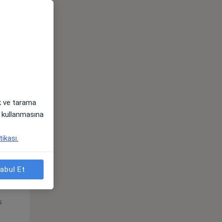
Pzt,
Sal,
Çar,
s
10 Ağustos
11 Ağustos
12 Ağustos
ak ve tarama
i) kullanmasına
tikası.
abul Et
Pzt,
Sal,
Çar,
s
10 Ağustos
11 Ağustos
12 Ağustos