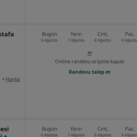
stafa
Bugün
Yarın
Cmt,
Paz,
6 Ağustos
7 Ağustos
8 Ağustos
9 Ağusto
Online randevu erişime kapalı
Randevu talep et
üdar
•
Harita
esi
Bugün
Yarın
Cmt,
Paz,
si
6 Ağustos
7 Ağustos
8 Ağustos
9 Ağusto