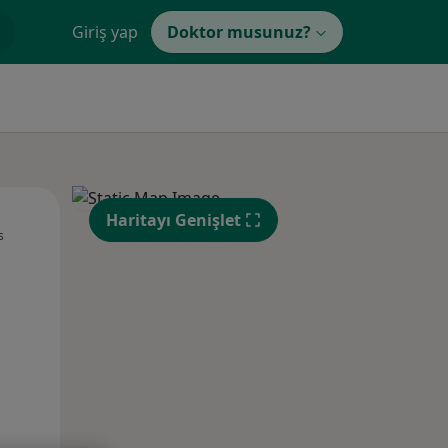
Giriş yap
Doktor musunuz?
Pzt,
Sal,
Çar,
Haritayı Genişlet
s
10 Ağustos
11 Ağustos
12 Ağustos