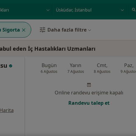
ilgi alanı ve hastalık, isim
örnek: İstanbul
 Sigorta
Daha fazla filtre
bul eden İç Hastalıkları Uzmanları
ksu
Bugün
Yarın
Cmt,
Paz,
6 Ağustos
7 Ağustos
8 Ağustos
9 Ağusto
Online randevu erişime kapalı
Randevu talep et
Harita