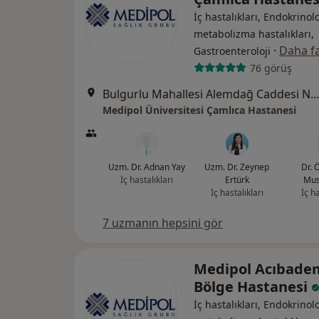
İç hastalıkları, Endokrinolo
metabolizma hastalıkları,
·
Daha fa
Gastroenteroloji
76 görüş
Bulgurlu Mahallesi Alemdağ Caddesi No:100, Üsk
Medipol Üniversitesi Çamlıca Hastanesi
Uzm. Dr. Adnan Yay
Uzm. Dr. Zeynep
Dr. 
İç hastalıkları
Ertürk
Mus
İç hastalıkları
İç ha
7 uzmanın hepsini gör
Medipol Acıbade
Bölge Hastanesi
İç hastalıkları, Endokrinolo