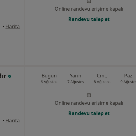
Online randevu erişime kapalı
Randevu talep et
•
Harita
dır
Bugün
Yarın
Cmt,
Paz,
6 Ağustos
7 Ağustos
8 Ağustos
9 Ağusto
Online randevu erişime kapalı
Randevu talep et
•
Harita