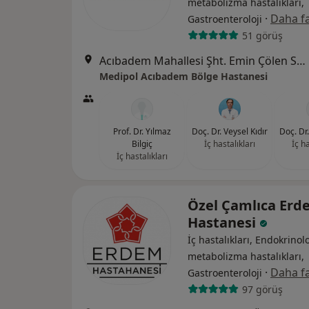
metabolizma hastalıkları,
·
Daha fa
Gastroenteroloji
51 görüş
Acıbadem Mahallesi Şht. Emin Çölen Sokağı No:4, Kadıköy
Medipol Acıbadem Bölge Hastanesi
Prof. Dr. Yılmaz
Doç. Dr. Veysel Kıdır
Doç. Dr
Bilgiç
İç hastalıkları
İç ha
İç hastalıkları
Özel Çamlıca Erd
Hastanesi
İç hastalıkları, Endokrinolo
metabolizma hastalıkları,
·
Daha fa
Gastroenteroloji
97 görüş