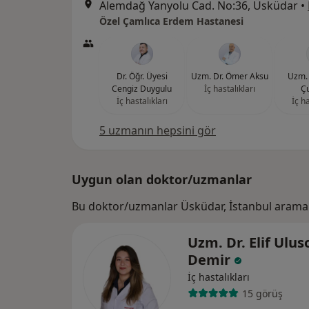
Alemdağ Yanyolu Cad. No:36, Üsküdar
•
Özel Çamlıca Erdem Hastanesi
Dr. Öğr. Üyesi
Uzm. Dr. Ömer Aksu
Uzm. 
Cengiz Duygulu
İç hastalıkları
Ç
İç hastalıkları
İç ha
5 uzmanın hepsini gör
Uygun olan doktor/uzmanlar
Bu doktor/uzmanlar Üsküdar, İstanbul araman
Uzm. Dr. Elif Ulus
Demir
İç hastalıkları
15 görüş