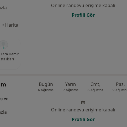
Online randevu erişime kapalı
zla
Profili Gör
•
Harita
. Esra Demir
stalıkları
em
Bugün
Yarın
Cmt,
Paz,
6 Ağustos
7 Ağustos
8 Ağustos
9 Ağusto
ji ve
Online randevu erişime kapalı
zla
Profili Gör