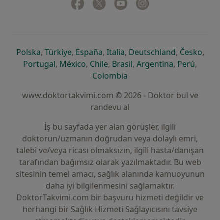
Facebook
yeni bir sekmede açılır
Twitter
yeni bir sekmede açılır
Youtube
yeni bir sekmede açılır
Instagram
yeni bir sekmede aç
yeni bir sekmede açılır
yeni bir sekmede açılır
yeni bir sekmede açılır
yeni bir sekmede açılır
yeni bir sek
yeni 
Polska
,
Türkiye
,
España
,
Italia
,
Deutschland
,
Česko
,
yeni bir sekmede açılır
yeni bir sekmede açılır
yeni bir sekmede açılır
yeni bir sekmede açılır
yeni bir sekm
yeni bi
Portugal
,
México
,
Chile
,
Brasil
,
Argentina
,
Perú
,
yeni bir sekmede açılır
Colombia
www.doktortakvimi.com © 2026 - Doktor bul ve
randevu al
İş bu sayfada yer alan görüşler, ilgili
doktorun/uzmanın doğrudan veya dolaylı emri,
talebi ve/veya ricası olmaksızın, ilgili hasta/danışan
tarafından bağımsız olarak yazılmaktadır. Bu web
sitesinin temel amacı, sağlık alanında kamuoyunun
daha iyi bilgilenmesini sağlamaktır.
DoktorTakvimi.com bir başvuru hizmeti değildir ve
herhangi bir Sağlık Hizmeti Sağlayıcısını tavsiye