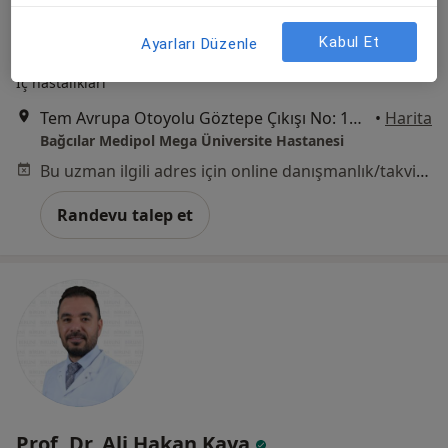
Kabul Et
Ayarları Düzenle
Dr. Öğr. Üyesi Ahmet Raşit Feyizi
İç hastalıkları
Tem Avrupa Otoyolu Göztepe Çıkışı No: 1Bağcılar, İstanbul
•
Harita
Bağcılar Medipol Mega Üniversite Hastanesi
Bu uzman ilgili adres için online danışmanlık/takvim sunmuyor.
Randevu talep et
Prof. Dr. Ali Hakan Kaya