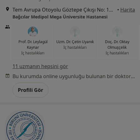
Tem Avrupa Otoyolu Göztepe Çıkışı No: 1Bağcılar, İstanbul
•
Harita
Bağcılar Medipol Mega Üniversite Hastanesi
Prof. Dr. Leylagül
Uzm. Dr. Çetin Uyanık
Doç. Dr. Oktay
Kaynar
İç hastalıkları
Olmuşçelik
İç hastalıkları
İç hastalıkları
11 uzmanın hepsini gör
Bu kurumda online uygunluğu bulunan bir doktor veya uzman bulunamadı
Profili Gör