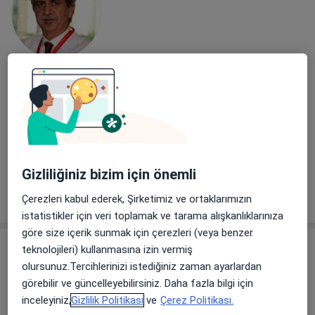
Uzm. Dr. Ömer Özdemir
İç hastalıkları
.Kumrulu Sokak No:30 Küçükbakkalköy, Ataşehir
•
Harita
Memorial Ataşehir Hastanesi
Bu uzman ilgili adres için online danışmanlık/takvim sunmuyor.
Gizliliğiniz bizim için önemli
Randevu talep et
Çerezleri kabul ederek, Şirketimiz ve ortaklarımızın
istatistikler için veri toplamak ve tarama alışkanlıklarınıza
göre size içerik sunmak için çerezleri (veya benzer
teknolojileri) kullanmasına izin vermiş
olursunuz.Tercihlerinizi istediğiniz zaman ayarlardan
görebilir ve güncelleyebilirsiniz. Daha fazla bilgi için
inceleyiniz,
Gizlilik Politikası
ve
Çerez Politikası.