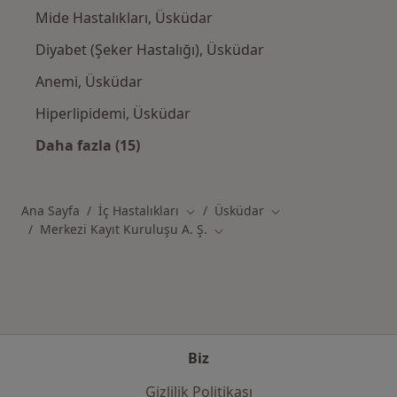
Mide Hastalıkları, Üsküdar
Diyabet (Şeker Hastalığı), Üsküdar
Anemi, Üsküdar
Hiperlipidemi, Üsküdar
Daha fazla (15)
Kategoride daha fazlası: Yakın zamanda ara
Ana Sayfa
İç Hastalıkları
Üsküdar
Şehir değiştir
Şehir değiştir
Merkezi Kayıt Kuruluşu A. Ş.
Şehir değiştir
Biz
Gizlilik Politikası