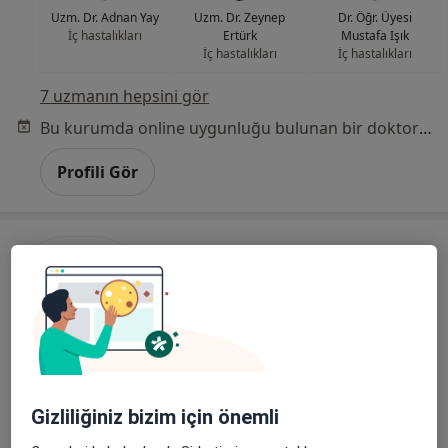
Uzm. Dr. Adnan Yay
Uzm. Dr. Zeynep
Dr. Öğr. Üyesi
İç hastalıkları
Ertürk
Mustafa Işık
İç hastalıkları
İç hastalıkları
7 uzmanın hepsini gör
Bu kurumda online uygunluğu bulunan bir doktor veya uzman bulunamadı
Profili Gör
Medipol Acıbadem Bölge Hastanesi
Gizliliğiniz bizim için önemli
İç hastalıkları, Endokrinoloji ve metabolizma hastalıkları,