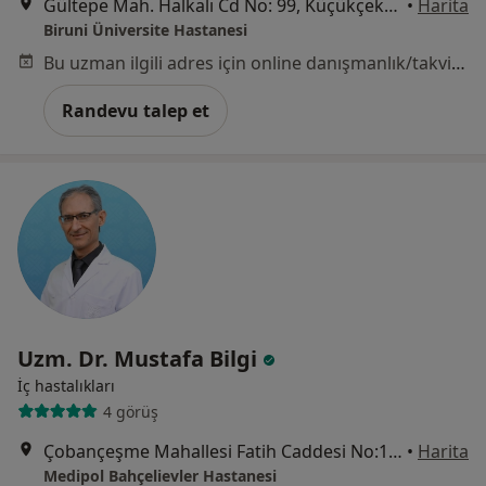
Gültepe Mah. Halkalı Cd No: 99, Küçükçekmece
•
Harita
Biruni Üniversite Hastanesi
Bu uzman ilgili adres için online danışmanlık/takvim sunmuyor.
Randevu talep et
Uzm. Dr. Mustafa Bilgi
İç hastalıkları
4 görüş
Çobançeşme Mahallesi Fatih Caddesi No:1/8, Bahçelievler
•
Harita
Medipol Bahçelievler Hastanesi