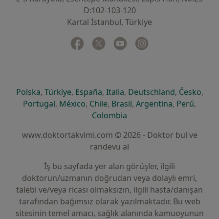
D:102-103-120
Kartal İstanbul, Türkiye
Facebook
yeni bir sekmede açılır
Twitter
yeni bir sekmede açılır
Youtube
yeni bir sekmede açılır
Instagram
yeni bir sekmede aç
yeni bir sekmede açılır
yeni bir sekmede açılır
yeni bir sekmede açılır
yeni bir sekmede açılır
yeni bir sek
yeni 
Polska
,
Türkiye
,
España
,
Italia
,
Deutschland
,
Česko
,
yeni bir sekmede açılır
yeni bir sekmede açılır
yeni bir sekmede açılır
yeni bir sekmede açılır
yeni bir sekm
yeni bi
Portugal
,
México
,
Chile
,
Brasil
,
Argentina
,
Perú
,
yeni bir sekmede açılır
Colombia
www.doktortakvimi.com © 2026 - Doktor bul ve
randevu al
İş bu sayfada yer alan görüşler, ilgili
doktorun/uzmanın doğrudan veya dolaylı emri,
talebi ve/veya ricası olmaksızın, ilgili hasta/danışan
tarafından bağımsız olarak yazılmaktadır. Bu web
sitesinin temel amacı, sağlık alanında kamuoyunun