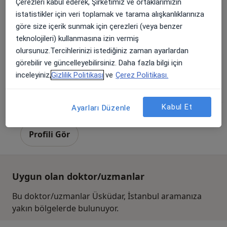
·
Daha fazla
Gastroenteroloji
Çerezleri kabul ederek, Şirketimiz ve ortaklarımızın
51 görüş
istatistikler için veri toplamak ve tarama alışkanlıklarınıza
göre size içerik sunmak için çerezleri (veya benzer
Acıbadem Mahallesi Şht. Emin Çölen Sokağı No:4, Kadıköy
•
Harita
teknolojileri) kullanmasına izin vermiş
Medipol Acıbadem Bölge Hastanesi
olursunuz.Tercihlerinizi istediğiniz zaman ayarlardan
görebilir ve güncelleyebilirsiniz. Daha fazla bilgi için
inceleyiniz,
Gizlilik Politikası
ve
Çerez Politikası.
Prof. Dr. Yılmaz Bilgiç
Doç. Dr. Veysel Kıdır
Doç. Dr. Esra Demir
İç hastalıkları
İç hastalıkları
İç hastalıkları
Kabul Et
Ayarları Düzenle
Bu kurumda online uygunluğu bulunan bir doktor veya uzman bulunamadı
Profili Gör
Uygun olan doktor/uzmanlar
Bu doktor/uzmanlar Üsküdar, İstanbul aramanıza
yakın bölgelerde bulunuyor.