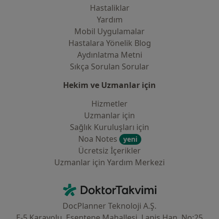
Hastaliklar
Yardım
Mobil Uygulamalar
Hastalara Yönelik Blog
Aydınlatma Metni
Sıkça Sorulan Sorular
Hekim ve Uzmanlar için
Hizmetler
Uzmanlar için
Sağlık Kuruluşları için
Noa Notes
yeni
Ücretsiz İçerikler
Uzmanlar için Yardım Merkezi
İletişim
DoktorTakvimi - Ana Sayfa
DocPlanner Teknoloji A.Ş.
E-5 Karayolu, Esentepe Mahallesi, Lapis Han, No:25