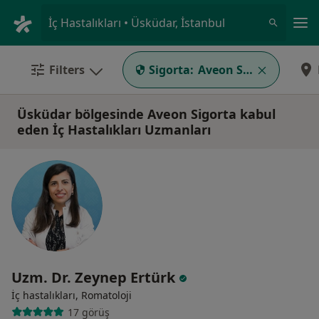
An
İç Hastalıkları • Üsküdar, İstanbul
Filters
Sigorta:
Aveon Sigorta
Üsküdar bölgesinde Aveon Sigorta kabul
eden İç Hastalıkları Uzmanları
Uzm. Dr. Zeynep Ertürk
İç hastalıkları, Romatoloji
17 görüş