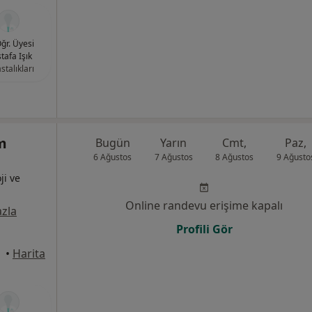
Öğr. Üyesi
tafa Işık
stalıkları
m
Bugün
Yarın
Cmt,
Paz,
6 Ağustos
7 Ağustos
8 Ağustos
9 Ağusto
ji ve
Online randevu erişime kapalı
zla
Profili Gör
•
Harita