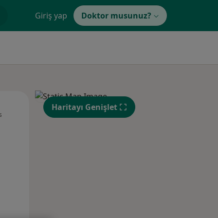
Giriş yap
Doktor musunuz?
Pzt,
Sal,
Çar,
Haritayı Genişlet
s
10 Ağustos
11 Ağustos
12 Ağustos