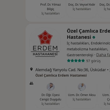
Prof. Dr. Yılmaz
Doç. Dr. Veysel Kıdır
Doç. Dr
Bilgiç
İç hastalıkları
İç ha
İç hastalıkları
Özel Çamlıca Erd
Hastanesi
İç hastalıkları, Endokrinolo
metabolizma hastalıkları,
·
Daha fa
Gastroenteroloji
97 görüş
Alemdağ Yanyolu Cad. No:36, Üsküdar
•
Özel Çamlıca Erdem Hastanesi
Dr. Öğr. Üyesi
Uzm. Dr. Ömer Aksu
Uzm. 
Cengiz Duygulu
İç hastalıkları
Ç
İç hastalıkları
İç ha