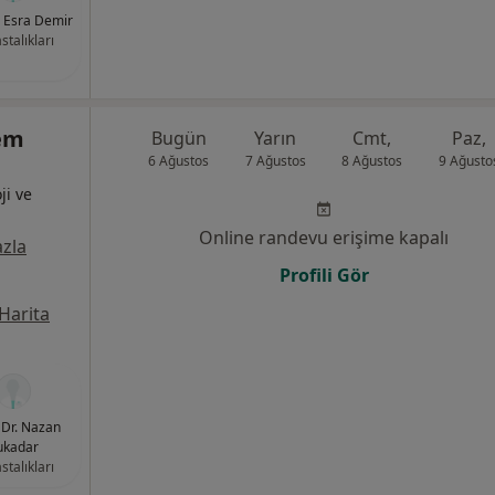
. Esra Demir
stalıkları
em
Bugün
Yarın
Cmt,
Paz,
6 Ağustos
7 Ağustos
8 Ağustos
9 Ağusto
ji ve
Online randevu erişime kapalı
zla
Profili Gör
Harita
Dr. Nazan
ukadar
stalıkları