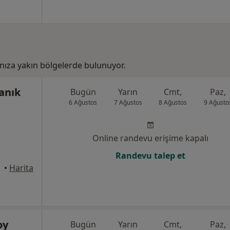
ıza yakın bölgelerde bulunuyor.
anık
Bugün
Yarın
Cmt,
Paz,
6 Ağustos
7 Ağustos
8 Ağustos
9 Ağusto
Online randevu erişime kapalı
Randevu talep et
anbul
•
Harita
oy
Bugün
Yarın
Cmt,
Paz,