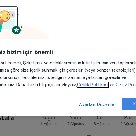
Mutlu
Bugün
Yarın
Cmt,
Paz,
6 Ağustos
7 Ağustos
8 Ağustos
9 Ağusto
Online randevu erişime kapalı
iniz bizim için önemli
Randevu talep et
abul ederek, Şirketimiz ve ortaklarımızın istatistikler için veri toplam
üdar
•
Harita
arınıza göre size içerik sunmak için çerezleri (veya benzer teknolojiler
 olursunuz.Tercihlerinizi istediğiniz zaman ayarlardan görebilir ve
lirsiniz. Daha fazla bilgi için inceleyiniz,
Gizlilik Politikası
ve
Çerez Poli
K
Ayarları Düzenle
stafa
Bugün
Yarın
Cmt,
Paz,
6 Ağustos
7 Ağustos
8 Ağustos
9 Ağusto