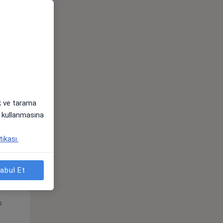
Pzt,
Sal,
Çar,
s
10 Ağustos
11 Ağustos
12 Ağustos
ak ve tarama
i) kullanmasına
tikası.
abul Et
Pzt,
Sal,
Çar,
s
10 Ağustos
11 Ağustos
12 Ağustos