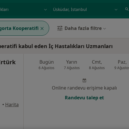
ilgi alanı ve hastalık, isim
örnek: İstanbul
gorta Kooperatifi
Daha fazla filtre
ratifi kabul eden İç Hastalıkları Uzmanları
Ertürk
Bugün
Yarın
Cmt,
Paz,
6 Ağustos
7 Ağustos
8 Ağustos
9 Ağusto
Online randevu erişime kapalı
Randevu talep et
üdar
•
Harita