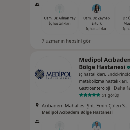
Uzm. Dr. Adnan Yay
Uzm. Dr. Zeynep
Dr. 
İç hastalıkları
Ertürk
Mus
İç hastalıkları
İç ha
7 uzmanın hepsini gör
Medipol Acıbade
Bölge Hastanesi
İç hastalıkları, Endokrinolo
metabolizma hastalıkları,
·
Daha fa
Gastroenteroloji
51 görüş
Acıbadem Mahallesi Şht. Emin Çölen Sokağı No:4, Kadıköy
Medipol Acıbadem Bölge Hastanesi