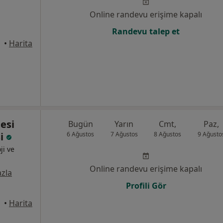
Online randevu erişime kapalı
Randevu talep et
üdar
•
Harita
esi
Bugün
Yarın
Cmt,
Paz,
si
6 Ağustos
7 Ağustos
8 Ağustos
9 Ağusto
ji ve
Online randevu erişime kapalı
zla
Profili Gör
üdar
•
Harita