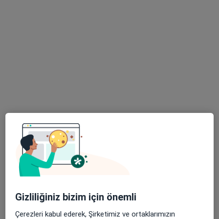
Uzm. Dr. Ebru Hacer İnan
İç hastalıkları
Altayçeşme Mah. Varna Sok.No:16, İstanbul
•
Harita
Maltepe Ersoy Hastanesi
Bu uzman ilgili adres için online danışmanlık/takvim sunmuyor.
Randevu talep et
Gizliliğiniz bizim için önemli
Çerezleri kabul ederek, Şirketimiz ve ortaklarımızın