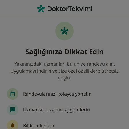
An
İç Hastalıkları • Üsküdar, İstanbul
Filters
Sigorta:
Hepiyi Sigorta
Üsküdar bölgesinde Hepiyi Sigorta kabul
Sağlığınıza Dikkat Edin
eden İç Hastalıkları Uzmanları
Yakınınızdaki uzmanları bulun ve randevu alın.
Uygulamayı indirin ve size özel özelliklere ücretsiz
erişin:
Randevularınızı kolayca yönetin
Uzmanlarınıza mesaj gönderin
Medipol Acıbadem Bölge Hastanesi
İç hastalıkları, Endokrinoloji ve metabolizma hastalıkları,
Bildirimleri alın
·
Daha fazla
Gastroenteroloji