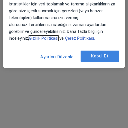
istatistikler için veri toplamak ve tarama alışkanlıklarınıza
Uzm. Dr. Elif Ulusoy Demir
göre size içerik sunmak için çerezleri (veya benzer
İç hastalıkları
teknolojileri) kullanmasına izin vermiş
15 görüş
olursunuz.Tercihlerinizi istediğiniz zaman ayarlardan
görebilir ve güncelleyebilirsiniz. Daha fazla bilgi için
Kayışdağı Mahallesi Raci Caddesi No:1, Ataşehir
•
Harita
inceleyiniz,
Gizlilik Politikası
ve
Çerez Politikası.
Medikal Park Ataşehir
Bu uzman ilgili adres için online danışmanlık/takvim sunmuyor.
Kabul Et
Ayarları Düzenle
Randevu talep et
Uzm. Dr. Fatih Tufan