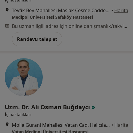
Tevfik Bey Mahallesi Maslak Çeşme Caddesi No:30, Küçükçekmece
•
Harita
Medipol Üniversitesi Sefaköy Hastanesi
Bu uzman ilgili adres için online danışmanlık/takvim sunmuyor.
Randevu talep et
Uzm. Dr. Ali Osman Buğdaycı
İç hastalıkları
Molla Gürani Mahallesi Vatan Cad. Halıcılar Köşkü Sk. No:11 Aksaray, Fatih
•
Harita
Vatan Medipol Üniversitesi Hastanesi