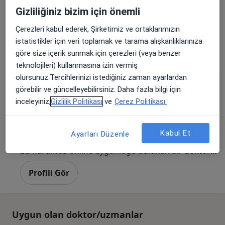
İç hastalıkları, Endokrinoloji ve metabolizma hastalıkları,
Gizliliğiniz bizim için önemli
·
Daha fazla
Gastroenteroloji
97 görüş
Çerezleri kabul ederek, Şirketimiz ve ortaklarımızın
istatistikler için veri toplamak ve tarama alışkanlıklarınıza
Alemdağ Yanyolu Cad. No:36, Üsküdar
•
Harita
göre size içerik sunmak için çerezleri (veya benzer
Özel Çamlıca Erdem Hastanesi
teknolojileri) kullanmasına izin vermiş
olursunuz.Tercihlerinizi istediğiniz zaman ayarlardan
görebilir ve güncelleyebilirsiniz. Daha fazla bilgi için
Dr. Öğr. Üyesi Cengiz
Uzm. Dr. Ömer Aksu
Uzm. Dr. Nazan
inceleyiniz,
Gizlilik Politikası
ve
Çerez Politikası.
Duygulu
İç hastalıkları
Çukadar
İç hastalıkları
İç hastalıkları
Kabul Et
5 uzmanın hepsini gör
Ayarları Düzenle
Bu kurumda online uygunluğu bulunan bir doktor veya uzman bulunamadı
Profili Gör
Uygun olan doktor/uzmanlar