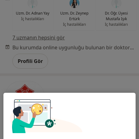
Uzm. Dr. Adnan Yay
Uzm. Dr. Zeynep
Dr. Öğr. Üyesi
İç hastalıkları
Ertürk
Mustafa Işık
İç hastalıkları
İç hastalıkları
7 uzmanın hepsini gör
Bu kurumda online uygunluğu bulunan bir doktor veya uzman bulunamadı
Profili Gör
Özel Çamlıca Erdem Hastanesi