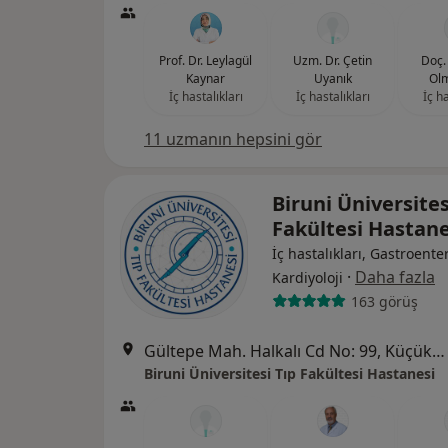
Prof. Dr. Leylagül
Uzm. Dr. Çetin
Doç.
Kaynar
Uyanık
Olm
İç hastalıkları
İç hastalıkları
İç ha
11 uzmanın hepsini gör
Biruni Üniversites
Fakültesi Hastan
İç hastalıkları, Gastroenter
·
Daha fazla
Kardiyoloji
163 görüş
Gültepe Mah. Halkalı Cd No: 99, Küçükçekmece
Biruni Üniversitesi Tıp Fakültesi Hastanesi