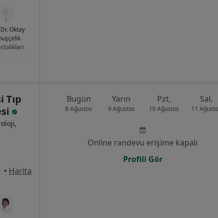
 Dr. Oktay
uşçelik
stalıkları
i Tıp
Bugün
Yarın
Pzt,
Sal,
esi
8 Ağustos
9 Ağustos
10 Ağustos
11 Ağust
oloji,
Online randevu erişime kapalı
Profili Gör
•
Harita