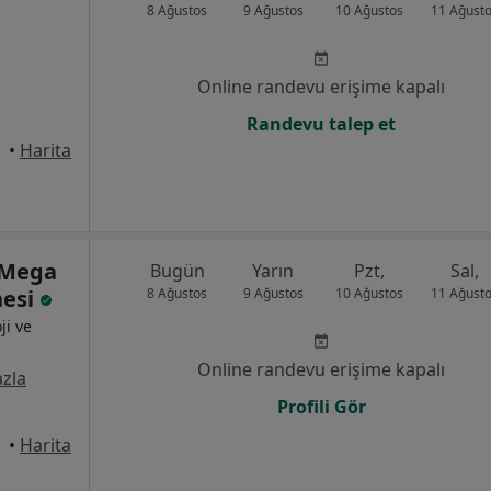
8 Ağustos
9 Ağustos
10 Ağustos
11 Ağust
Online randevu erişime kapalı
Randevu talep et
anbul
•
Harita
 Mega
Bugün
Yarın
Pzt,
Sal,
nesi
8 Ağustos
9 Ağustos
10 Ağustos
11 Ağust
ji ve
Online randevu erişime kapalı
zla
Profili Gör
anbul
•
Harita