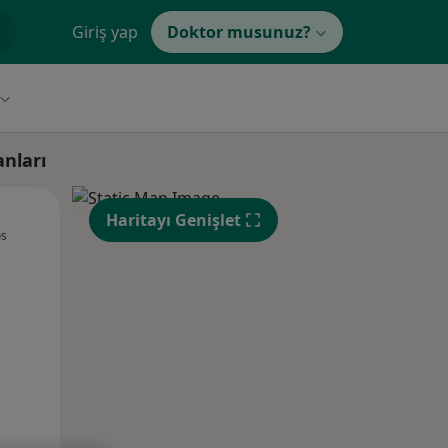
Giriş yap
Doktor musunuz?
nları
Çar,
Per,
Cum,
Haritayı Genişlet
os
12 Ağustos
13 Ağustos
14 Ağustos