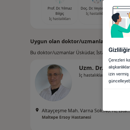
Prof. Dr. Yılmaz
Doç. Dr. Veysel Kıdır
Doç. Dr
Bilgiç
İç hastalıkları
İç ha
İç hastalıkları
Uygun olan doktor/uzmanlar
Gizliliğ
Bu doktor/uzmanlar Üsküdar, İstanbul araman
Çerezleri k
Uzm. Dr. Enver E
alışkanlıkl
izin vermiş
İç hastalıkları
güncelleyebi
Altayçeşme Mah. Varna Sok.No:16, İ
Maltepe Ersoy Hastanesi