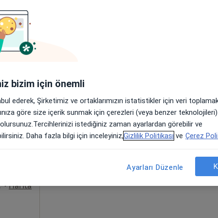
. Esra Demir
stalıkları
iniz bizim için önemli
ıza yakın bölgelerde bulunuyor.
abul ederek, Şirketimiz ve ortaklarımızın istatistikler için veri toplam
roğlu
arınıza göre size içerik sunmak için çerezleri (veya benzer teknolojiler
Bugün
Yarın
Pzt,
Sal,
8 Ağustos
9 Ağustos
10 Ağustos
11 Ağust
 olursunuz.Tercihlerinizi istediğiniz zaman ayarlardan görebilir ve
lirsiniz. Daha fazla bilgi için inceleyiniz,
Gizlilik Politikası
ve
Çerez Poli
Online randevu erişime kapalı
K
Ayarları Düzenle
Randevu talep et
stanbul
•
Harita