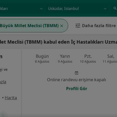
ilgi alanı ve hastalık, isim
örnek: İstanbul
 Büyük Millet Meclisi (TBMM)
Daha fazla filtre
et Meclisi (TBMM) kabul eden İç Hastalıkları Uzma
m
Bugün
Yarın
Pzt,
Sal,
8 Ağustos
9 Ağustos
10 Ağustos
11 Ağust
ji ve
Online randevu erişime kapalı
zla
Profili Gör
•
Harita