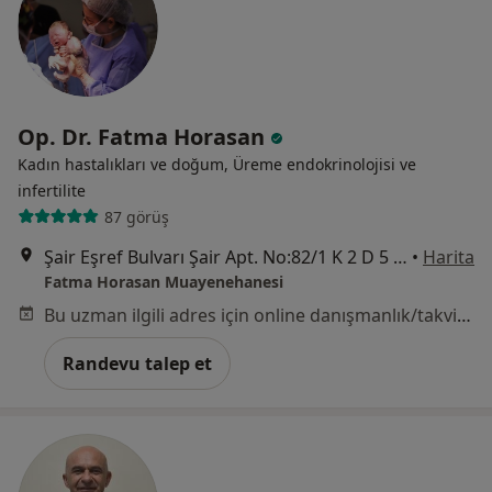
Op. Dr. Fatma Horasan
Kadın hastalıkları ve doğum, Üreme endokrinolojisi ve
i̇nfertilite
87 görüş
Şair Eşref Bulvarı Şair Apt. No:82/1 K 2 D 5 Alsancak, İzmir
•
Harita
Fatma Horasan Muayenehanesi
Bu uzman ilgili adres için online danışmanlık/takvim sunmuyor.
Randevu talep et