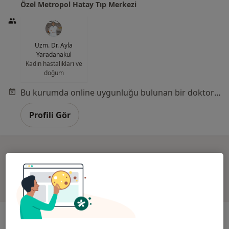
Özel Metropol Hatay Tıp Merkezi
Uzm. Dr. Ayla
Yaradanakul
Kadın hastalıkları ve
doğum
Bu kurumda online uygunluğu bulunan bir doktor veya uzman bulunamadı
Profili Gör
Uygun olan doktor/uzmanlar
Bu doktor/uzmanlar Konak, İzmir aramanıza yakın
bölgelerde bulunuyor.