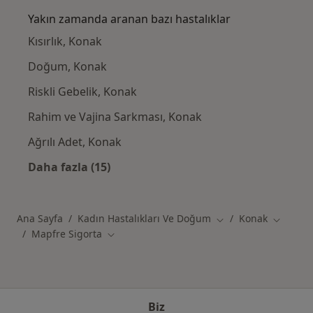
Yakın zamanda aranan bazı hastalıklar
Kısırlık, Konak
Doğum, Konak
Riskli Gebelik, Konak
Rahim ve Vajina Sarkması, Konak
Ağrılı Adet, Konak
Daha fazla (15)
Kategoride daha fazlası: Yakın zamanda ara
Ana Sayfa
Kadın Hastalıkları Ve Doğum
Konak
Şehir değiştir
Şehir değ
Mapfre Sigorta
Şehir değiştir
Biz