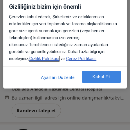
Gizliliğiniz bizim için önemli
Çerezleri kabul ederek, Şirketimiz ve ortaklarımızın
istatistikler için veri toplamak ve tarama alışkanlıklarınıza
göre size içerik sunmak için çerezleri (veya benzer
Op. Dr. Neslihan Gürbüz
teknolojileri) kullanmasına izin vermiş
Kadın hastalıkları ve doğum
olursunuz.Tercihlerinizi istediğiniz zaman ayarlardan
365 görüş
görebilir ve güncelleyebilirsiniz. Daha fazla bilgi için
inceleyiniz,
Gizlilik Politikası
ve
Çerez Politikası.
Adres 1
Adres 2
Kabul Et
Ayarları Düzenle
Smyrna Meydanı, Fuat Edip Baksı, Zeki Yavaş Sk. No: 2 D:2,, Bayraklı
•
Harita
Özel Batı Anadolu Hastanesi Central Hospital
Bu uzman ilgili adres için online danışmanlık/takvim sunmuyor.
Randevu talep et