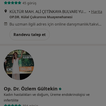
45 görüş
KÜLTÜR MAH. ALİ ÇETİNKAYA BULVARI YUNUS APT. NO:12 KAT:1 DAİRE:2 ALSANCAK, İzmir
•
Harita
OP.DR. Külal Çukurova Muayenehanesi
Bu uzman ilgili adres için online danışmanlık/takvim sunmuyor.
Randevu talep et
Op. Dr. Özlem Gültekin
Kadın hastalıkları ve doğum, Üreme endokrinolojisi ve
i̇nfertilite
304 görüş