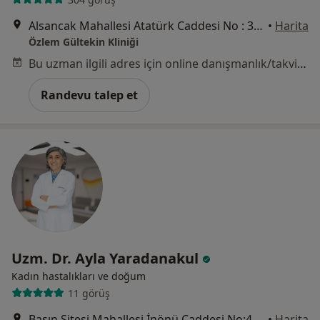
Alsancak Mahallesi Atatürk Caddesi No : 384 Berrin Reşat Aksoy Plaza Kat 7 Daire 13 Alsancak, İzmir
•
Harita
Özlem Gültekin Kliniği
Bu uzman ilgili adres için online danışmanlık/takvim sunmuyor.
Randevu talep et
Uzm. Dr. Ayla Yaradanakul
Kadın hastalıkları ve doğum
11 görüş
Basın Sitesi Mahallesi İnönü Caddesi No:471/A , İzmir, Karabağlar
•
Harita