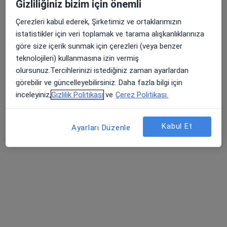
Gizliliğiniz bizim için önemli
Kosova Mahallesi Veysel Karani Caddesi Ebru Sokak No: 14, Selçuklu
•
Harita
Çerezleri kabul ederek, Şirketimiz ve ortaklarımızın
Farabi Hastanesi
istatistikler için veri toplamak ve tarama alışkanlıklarınıza
göre size içerik sunmak için çerezleri (veya benzer
teknolojileri) kullanmasına izin vermiş
olursunuz.Tercihlerinizi istediğiniz zaman ayarlardan
Op. Dr. Fatih
Op. Dr. Bahar
Op. Dr. Delal Akıncı
Yağbasan
Özdemir
Yılmaz
görebilir ve güncelleyebilirsiniz. Daha fazla bilgi için
Kadın hastalıkları ve
Kadın hastalıkları ve
Kadın hastalıkları ve
inceleyiniz,
Gizlilik Politikası
ve
Çerez Politikası.
doğum
doğum
doğum
Bu kurumda online uygunluğu bulunan bir doktor veya uzman bulunamadı
Kabul Et
Ayarları Düzenle
Profili Gör