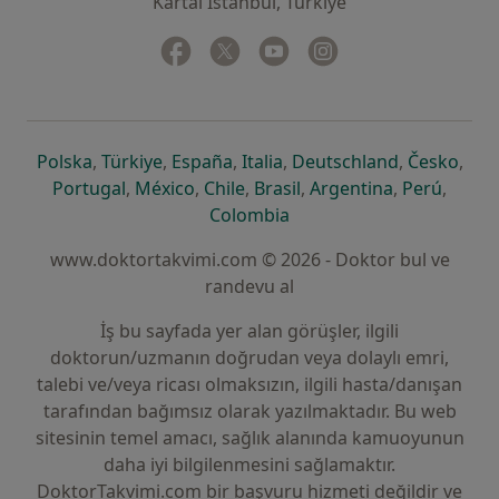
Kartal İstanbul, Türkiye
Facebook
yeni bir sekmede açılır
Twitter
yeni bir sekmede açılır
Youtube
yeni bir sekmede açılır
Instagram
yeni bir sekmede aç
yeni bir sekmede açılır
yeni bir sekmede açılır
yeni bir sekmede açılır
yeni bir sekmede açılır
yeni bir sek
yeni 
Polska
,
Türkiye
,
España
,
Italia
,
Deutschland
,
Česko
,
yeni bir sekmede açılır
yeni bir sekmede açılır
yeni bir sekmede açılır
yeni bir sekmede açılır
yeni bir sekm
yeni bi
Portugal
,
México
,
Chile
,
Brasil
,
Argentina
,
Perú
,
yeni bir sekmede açılır
Colombia
www.doktortakvimi.com © 2026 - Doktor bul ve
randevu al
İş bu sayfada yer alan görüşler, ilgili
doktorun/uzmanın doğrudan veya dolaylı emri,
talebi ve/veya ricası olmaksızın, ilgili hasta/danışan
tarafından bağımsız olarak yazılmaktadır. Bu web
sitesinin temel amacı, sağlık alanında kamuoyunun
daha iyi bilgilenmesini sağlamaktır.
DoktorTakvimi.com bir başvuru hizmeti değildir ve