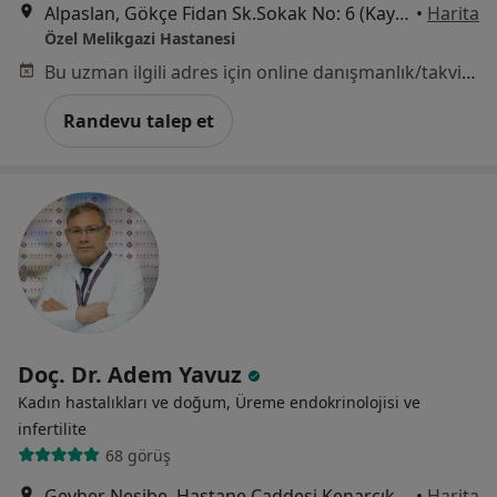
Alpaslan, Gökçe Fidan Sk.Sokak No: 6 (Kayseripark AVM arkası), Melikgazi
•
Harita
Özel Melikgazi Hastanesi
Bu uzman ilgili adres için online danışmanlık/takvim sunmuyor.
Randevu talep et
Doç. Dr. Adem Yavuz
Kadın hastalıkları ve doğum, Üreme endokrinolojisi ve
i̇nfertilite
68 görüş
Gevher Nesibe, Hastane Caddesi Kenarcık Sok No:10, Kayseri
•
Harita