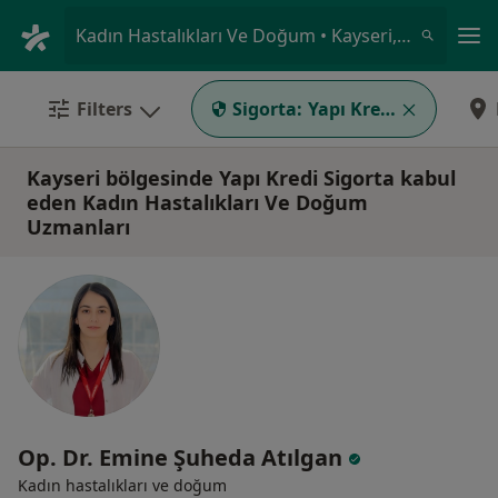
An
Kadın Hastalıkları Ve Doğum • Kayseri, Kayseri
Filters
Sigorta:
Yapı Kredi Sigorta
Kayseri bölgesinde Yapı Kredi Sigorta kabul
eden Kadın Hastalıkları Ve Doğum
Uzmanları
Op. Dr. Emine Şuheda Atılgan
Kadın hastalıkları ve doğum