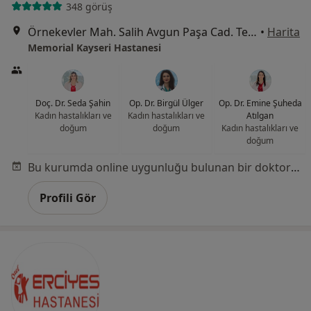
348 görüş
Örnekevler Mah. Salih Avgun Paşa Cad. Temizel Sok. No: 13 38010, Kocasinan
•
Harita
Memorial Kayseri Hastanesi
Doç. Dr. Seda Şahin
Op. Dr. Birgül Ülger
Op. Dr. Emine Şuheda
Kadın hastalıkları ve
Kadın hastalıkları ve
Atılgan
doğum
doğum
Kadın hastalıkları ve
doğum
Bu kurumda online uygunluğu bulunan bir doktor veya uzman bulunamadı
Profili Gör