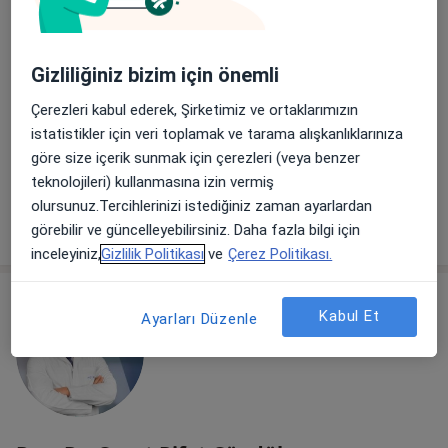
Özel Melikgazi Hastanesi
Gizliliğiniz bizim için önemli
Op. Dr. Kutlay Aytaş
Yazanel
Çerezleri kabul ederek, Şirketimiz ve ortaklarımızın
Kadın hastalıkları ve
istatistikler için veri toplamak ve tarama alışkanlıklarınıza
doğum
göre size içerik sunmak için çerezleri (veya benzer
Bu kurumda online uygunluğu bulunan bir doktor veya uzman bulunamadı
teknolojileri) kullanmasına izin vermiş
olursunuz.Tercihlerinizi istediğiniz zaman ayarlardan
Profili Gör
görebilir ve güncelleyebilirsiniz. Daha fazla bilgi için
inceleyiniz,
Gizlilik Politikası
ve
Çerez Politikası.
Kabul Et
Ayarları Düzenle