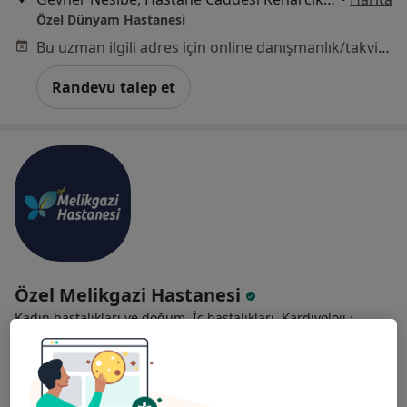
Özel Dünyam Hastanesi
Bu uzman ilgili adres için online danışmanlık/takvim sunmuyor.
Randevu talep et
Özel Melikgazi Hastanesi
·
Kadın hastalıkları ve doğum, İç hastalıkları, Kardiyoloji
Daha fazla
77 görüş
Alpaslan, Gökçe Fidan Sk.Sokak No: 6 (Kayseripark AVM arkası), Melikgazi
•
Harita