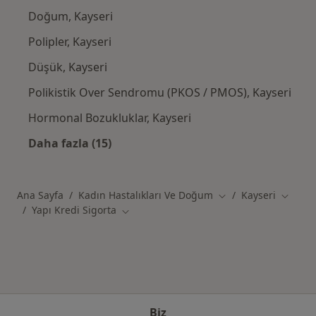
Doğum, Kayseri
Polipler, Kayseri
Düşük, Kayseri
Polikistik Over Sendromu (PKOS / PMOS), Kayseri
Hormonal Bozukluklar, Kayseri
Daha fazla (15)
Kategoride daha fazlası: Yakın zamanda ara
Ana Sayfa
Kadın Hastalıkları Ve Doğum
Kayseri
Şehir değiştir
Şehir d
Yapı Kredi Sigorta
Şehir değiştir
Biz