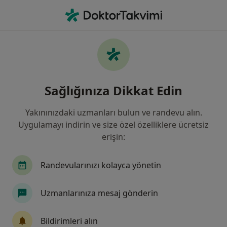
An
Kalp Ve Damar Cerrahisi • Türkiye, Bursa
Filters
Sigorta:
Yapı Kredi Sigorta
Bursa bölgesinde Yapı Kredi Sigorta kabul
Sağlığınıza Dikkat Edin
eden Kalp Ve Damar Cerrahları
Yakınınızdaki uzmanları bulun ve randevu alın.
Uygulamayı indirin ve size özel özelliklere ücretsiz
erişin:
Randevularınızı kolayca yönetin
Uzmanlarınıza mesaj gönderin
Özel Aritmi Osmangazi Hastanesi
·
Kalp ve damar cerrahisi, İç hastalıkları, Gastroenteroloji
Bildirimleri alın
Daha fazla