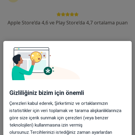
212 görüş
Ulu Mahallesi Ulubatlı Hasan Bulvarı No:48-62, Osmangazi
•
Harita
Apple Store’da 4,6 ve Play Store’da 4,7 ortalama puan
Özel Aritmi Osmangazi Hastanesi
Bu kurumda online uygunluğu bulunan bir doktor veya uzman bulunamadı
Profili Gör
Gizliliğiniz bizim için önemli
Çerezleri kabul ederek, Şirketimiz ve ortaklarımızın
istatistikler için veri toplamak ve tarama alışkanlıklarınıza
Nev Anadolu Hastanesi
göre size içerik sunmak için çerezleri (veya benzer
·
Daha
Kalp ve damar cerrahisi, İç hastalıkları, Kardiyoloji
teknolojileri) kullanmasına izin vermiş
fazla
olursunuz.Tercihlerinizi istediğiniz zaman ayarlardan