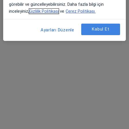
178 görüş
görebilir ve güncelleyebilirsiniz. Daha fazla bilgi için
Beşevler Mah. İzmir Yolu Cad. No:105, Nilüfer
•
Harita
inceleyiniz,
Gizlilik Politikası
ve
Çerez Politikası.
Nev Anadolu Hastanesi
Bu kurumda online uygunluğu bulunan bir doktor veya uzman bulunamadı
Kabul Et
Ayarları Düzenle
Profili Gör
Uludağ Üniversitesi Tıp Fakültesi
Hastanesi
Kalp ve damar cerrahisi, İç hastalıkları, Endokrinoloji ve
·
Daha fazla
metabolizma hastalıkları