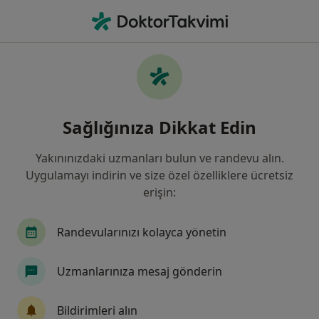
An
Kalp Ve Damar Cerrahisi • Türkiye, Bursa
Filters
Sigorta:
Ray Sigorta
Bursa bölgesinde Ray Sigorta kabul eden
Sağlığınıza Dikkat Edin
Kalp Ve Damar Cerrahları
Yakınınızdaki uzmanları bulun ve randevu alın.
Uygulamayı indirin ve size özel özelliklere ücretsiz
erişin:
Randevularınızı kolayca yönetin
Uzmanlarınıza mesaj gönderin
Prof. Dr. Serdar Ener
Kalp ve damar cerrahisi
Bildirimleri alın
8 görüş