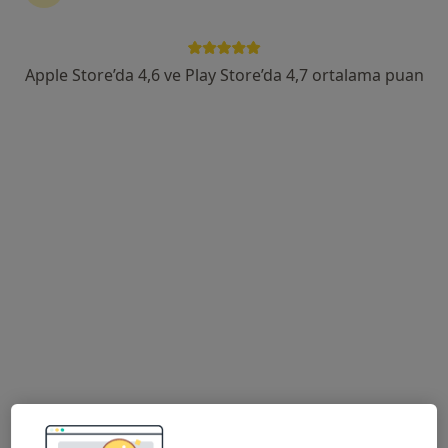
Odunluk Mahallesi, İzmir Yolu Cd No:41, Nilüfer
•
Harita
Medicana Bursa Hastanesi
Apple Store’da 4,6 ve Play Store’da 4,7 ortalama puan
Bu uzman ilgili adres için online danışmanlık/takvim sunmuyor.
Randevu talep et
Op. Dr. Ülkü Yıldız
Kalp ve damar cerrahisi
4 görüş
Odunluk Mahallesi, İzmir Yolu Cd No:41, Nilüfer
•
Harita