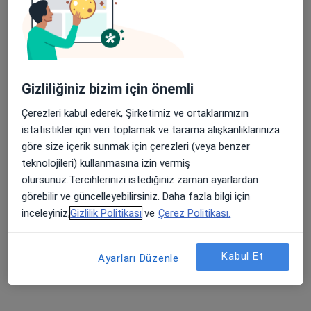
Medicana Bursa Hastanesi
Bu uzman ilgili adres için online danışmanlık/takvim sunmuyor.
Randevu talep et
Gizliliğiniz bizim için önemli
Çerezleri kabul ederek, Şirketimiz ve ortaklarımızın
istatistikler için veri toplamak ve tarama alışkanlıklarınıza
göre size içerik sunmak için çerezleri (veya benzer
teknolojileri) kullanmasına izin vermiş
olursunuz.Tercihlerinizi istediğiniz zaman ayarlardan
görebilir ve güncelleyebilirsiniz. Daha fazla bilgi için
inceleyiniz,
Gizlilik Politikası
ve
Çerez Politikası.
Op. Dr. Elif Ceylan Uyanık
Kalp ve damar cerrahisi
4 görüş
Kabul Et
Ayarları Düzenle
Odunluk Mahallesi, İzmir Yolu Cd No:41, Nilüfer
•
Harita
Medicana Bursa Hastanesi