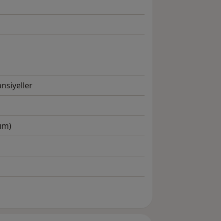
nsiyeller
ım)