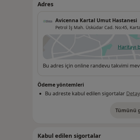
Adres
Avicenna Kartal Umut Hastanesi
Petrol İş Mah. Üsküdar Cad. No:45,
Kart
Haritayı 
ye
Uygunluk
Bu adres için online randevu takvimi mev
Ödeme yöntemleri
Bu adreste kabul edilen sigortalar
Detay
Tümünü g
ad
Kabul edilen sigortalar