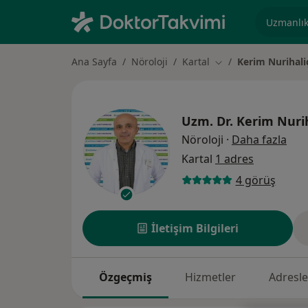
Uzmanlık, 
Ana Sayfa
Nöroloji
Kartal
Kerim Nurihali
Şehir değiştir
Uzm. Dr.
Kerim Nurih
uzm
Nöroloji
·
Daha fazla
Kartal
1 adres
4 görüş
İletişim Bilgileri
Özgeçmiş
Hizmetler
Adresle