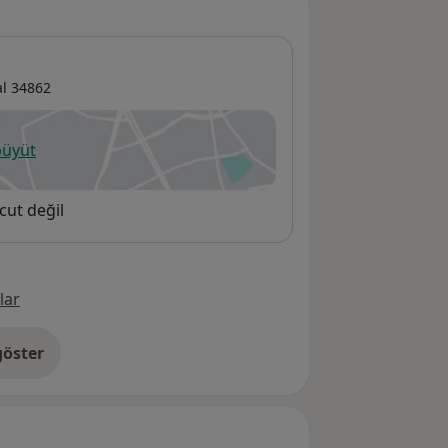
al
34862
büyüt
ni bir sekmede açılır
cut değil
lar
öster
res hakkında