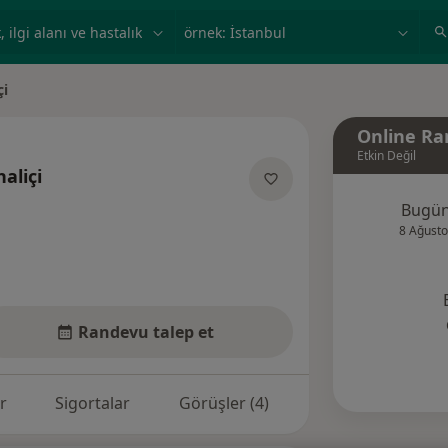
ilgi alanı ve hastalık, isim
örnek: İstanbul
çi
Online Ra
Etkin Değil
aliçi
anliklar hakkinda
Bugü
8 Ağusto
Randevu talep et
r
Sigortalar
Görüşler (4)