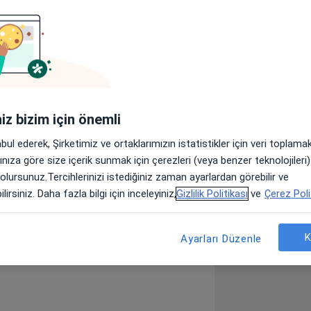
lar
 Hastanesinde hizmet vermektedir.
iniz bizim için önemli
 Hemipleji
Hareket Bozuklukları
abul ederek, Şirketimiz ve ortaklarımızın istatistikler için veri toplam
11y_sr_more_diseases
arınıza göre size içerik sunmak için çerezleri (veya benzer teknolojiler
 olursunuz.Tercihlerinizi istediğiniz zaman ayarlardan görebilir ve
lirsiniz. Daha fazla bilgi için inceleyiniz,
Gizlilik Politikası
ve
Çerez Poli
öster
neyim hakkında
K
Ayarları Düzenle