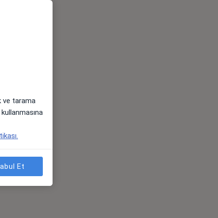
ak ve tarama
i) kullanmasına
tikası.
abul Et