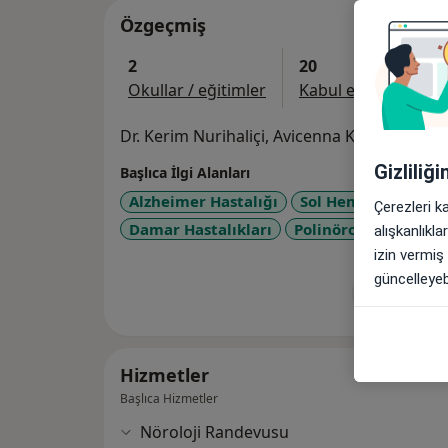
Özgeçmiş
2
20
Okullar / eğitimler
Kabul edilen sigorta
Dr. Kerim Nurihaliçi, Avicenna Kartal Umut
Gizliliğ
Başlıca İlgi Alanları
Alzheimer Hastalığı
Sol Hemipleji - Sağ
Çerezleri k
a
Damar Hastalıkları
Polinöropati
+103
alışkanlıkl
izin vermiş
güncelleyebi
Tümünü g
de
Hizmetler
Başlıca Hizmetler
Nöroloji Randevusu