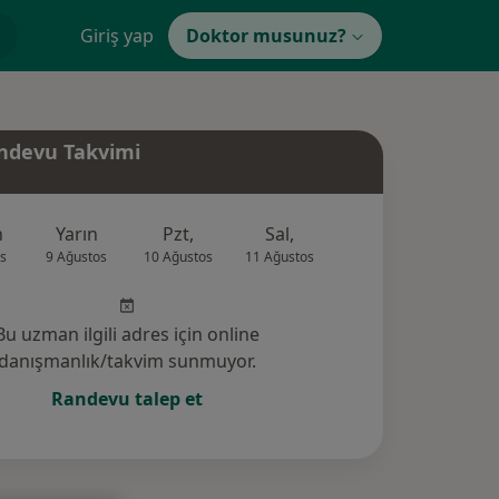
Giriş yap
Doktor musunuz?
ndevu Takvimi
n
Yarın
Pzt,
Sal,
Çar,
Per,
s
9 Ağustos
10 Ağustos
11 Ağustos
12 Ağustos
13 Ağus
Bu uzman ilgili adres için online
danışmanlık/takvim sunmuyor.
Randevu talep et